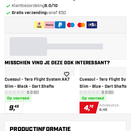
Klantbeoordeling
9.0/10
Gratis verzending
vanaf €50
+
5
MISSCHIEN VIND JE DEZE OOK INTERESSANT?
toevoegen aan verlanglijst
Cuesoul - Tero Flight System AK7
Cuesoul - Tero Flight Sys
Slim - Black - Dart Shafts
Slim - Blue - Dart Shafts
open reviews drawer
0.0 (0)
open reviews d
0.0 (0)
0 score sterren
0 score sterren
Op voorraad
Op voorraad
Adviesprijs:
9
,
4
,
45
72
9,45
PRODUCTINFORMATIE