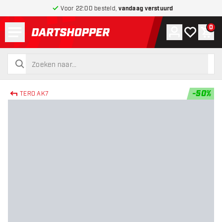
Voor 22:00 besteld,
vandaag verstuurd
Menu
0
Account
Mijn verlang
Win
terug naar home pagina
zoeken
zoeken
-
50
%
TERO AK7