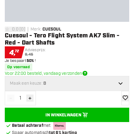
0.0
[
0
]
Merk
:
CUESOUL
0 score sterren
Cuesoul - Tero Flight System AK7 Slim -
Red - Dart Shafts
Adviesprijs:
4
,
72
9,45
Je bespaart
50%
!
Op voorraad
Voor 22:00 besteld, vandaag verzonden
Maak een keuze:
B
-
+
Verminder hoeveelheid
Verhoog hoeveelheid
toevoe
IN WINKELWAGEN
Betaal achteraf
met
Spaar automatisch
tot 6% korting