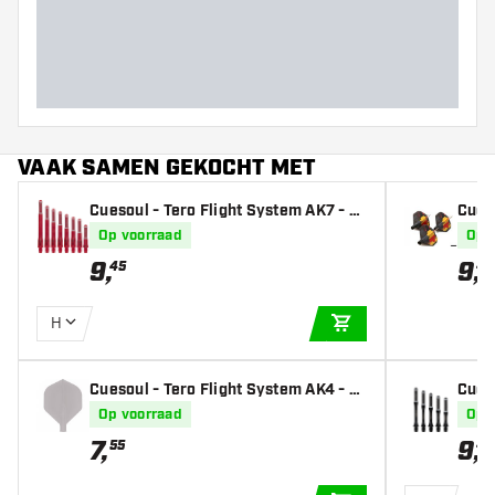
VAAK SAMEN GEKOCHT MET
Cuesoul - Tero Flight System AK7 - R
Cueso
ed - Dart Shafts
elgiu
Op voorraad
Op 
9
,
9
,
45
45
H
IN WINKELWAGEN
Cuesoul - Tero Flight System AK4 - Cl
Cueso
ear Standard - Dart Flights
m - B
Op voorraad
Op 
7
,
9
,
55
45