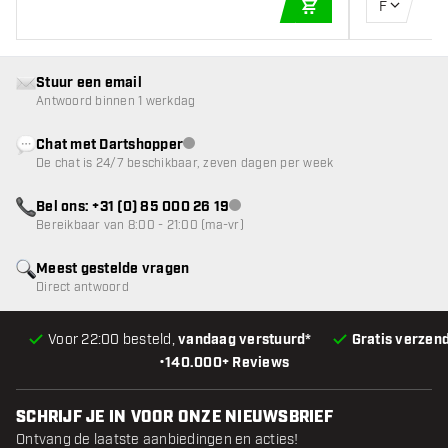
F
IN WINKELWAGEN
Stuur een email
Antwoord binnen 1 werkdag
Chat met Dartshopper
klantenservice niet beschikbaar
De chat is 24/7 beschikbaar, zeven dagen per week
Bel ons: +31 (0) 85 000 26 19
klantenservice niet beschikbaar
Bereikbaar van 8:00 - 21:00 (ma-vr)
Meest gestelde vragen
Direct antwoord
Voor 22:00 besteld,
vandaag verstuurd*
Gratis verzen
•
140.000+ Reviews
SCHRIJF JE IN VOOR ONZE NIEUWSBRIEF
Ontvang de laatste aanbiedingen en acties!