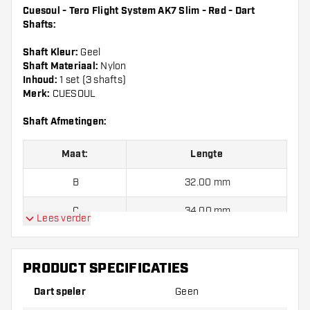
Cuesoul - Tero Flight System AK7 Slim - Red - Dart
Shafts:
Shaft Kleur:
Geel
Shaft Materiaal:
Nylon
Inhoud:
1 set (3 shafts)
Merk:
CUESOUL
Shaft Afmetingen:
Maat:
Lengte
B
32.00 mm
C
34.00 mm
Lees verder
D
37.00 mm
PRODUCT SPECIFICATIES
E
40.00 mm
Dart speler
Geen
F
43.50 mm