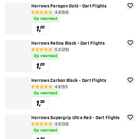
Harrows Paragon Gold - Dart Flights
toevoe
open reviews drawer
4.8 (64)
4.8 score sterren
Op voorraad
1
,
20
Harrows Retina Black - Dart Flights
toevoe
open reviews drawer
5.0 (26)
5 score sterren
Op voorraad
1
,
20
Harrows Carbon Black - Dart Flights
toevoe
open reviews drawer
4.9 (51)
4.9 score sterren
Op voorraad
1
,
30
Harrows Supergrip Ultra Red - Dart Flights
toevoe
open reviews drawer
4.9 (33)
4.9 score sterren
Op voorraad