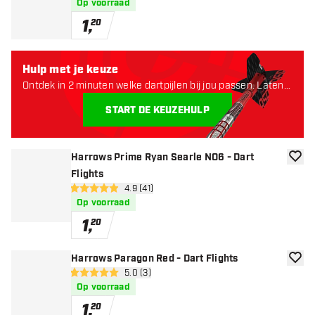
Op voorraad
1
,
20
Hulp met je keuze
Ontdek in 2 minuten welke dartpijlen bij jou passen. Laten
starten:
START DE KEUZEHULP
Harrows Prime Ryan Searle NO6 - Dart
toevoe
Flights
open reviews drawer
4.9 (41)
4.9 score sterren
Op voorraad
1
,
20
Harrows Paragon Red - Dart Flights
toevoe
open reviews drawer
5.0 (3)
5 score sterren
Op voorraad
1
,
20