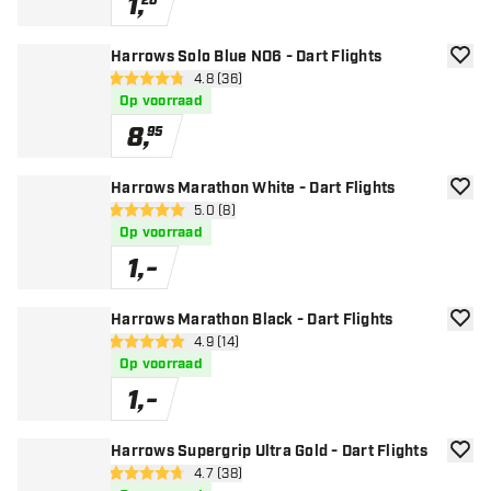
1
,
20
Harrows Solo Blue NO6 - Dart Flights
toevoe
open reviews drawer
4.8 (36)
4.8 score sterren
Op voorraad
8
,
95
Harrows Marathon White - Dart Flights
toevoe
open reviews drawer
5.0 (8)
5 score sterren
Op voorraad
1
,
-
Harrows Marathon Black - Dart Flights
toevoe
open reviews drawer
4.9 (14)
4.9 score sterren
Op voorraad
1
,
-
Harrows Supergrip Ultra Gold - Dart Flights
toevoe
open reviews drawer
4.7 (38)
4.7 score sterren