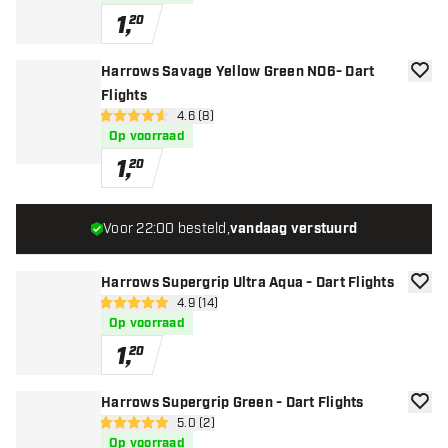
1
,
20
Harrows Savage Yellow Green NO6- Dart
toevoe
Flights
open reviews drawer
4.6 (8)
4.6 score sterren
Op voorraad
1
,
20
Voor 22:00 besteld,
vandaag verstuurd
Harrows Supergrip Ultra Aqua - Dart Flights
toevoe
open reviews drawer
4.9 (14)
4.9 score sterren
Op voorraad
1
,
20
Harrows Supergrip Green - Dart Flights
toevoe
open reviews drawer
5.0 (2)
5 score sterren
Op voorraad