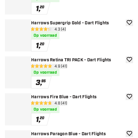
1
,
20
Harrows Supergrip Gold - Dart Flights
toevoe
open reviews drawer
4.3 (4)
4.3 score sterren
Op voorraad
1
,
20
Harrows Retina TRI PACK - Dart Flights
toevoe
open reviews drawer
4.9 (41)
4.9 score sterren
Op voorraad
3
,
95
Harrows Fire Blue - Dart Flights
toevoe
open reviews drawer
4.8 (41)
4.8 score sterren
Op voorraad
1
,
20
Harrows Paragon Blue - Dart Flights
toevoe