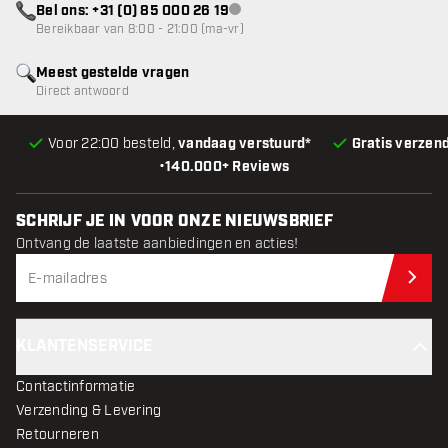
Bel ons: +31 (0) 85 000 26 19
klantenservice niet beschikbaar
Bereikbaar van 8:00 - 21:00 (ma-vr)
Meest gestelde vragen
Direct antwoord
Voor 22:00 besteld,
vandaag verstuurd*
Gratis verzen
•
140.000+ Reviews
SCHRIJF JE IN VOOR ONZE NIEUWSBRIEF
Ontvang de laatste aanbiedingen en acties!
Schr
KLANTENSERVICE
Contactinformatie
Verzending & Levering
Retourneren