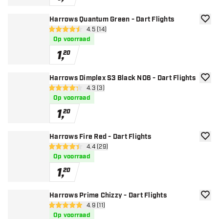
Harrows Quantum Green - Dart Flights
toevoe
open reviews drawer
4.5 (14)
4.5 score sterren
Op voorraad
1
,
20
Harrows Dimplex S3 Black NO6 - Dart Flights
toevoe
open reviews drawer
4.3 (3)
4.3 score sterren
Op voorraad
1
,
20
Harrows Fire Red - Dart Flights
toevoe
open reviews drawer
4.4 (29)
4.4 score sterren
Op voorraad
1
,
20
Harrows Prime Chizzy - Dart Flights
toevoe
open reviews drawer
4.9 (11)
4.9 score sterren
Op voorraad