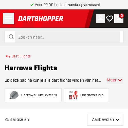
Voor 22:00 besteld,
vandaag verstuurd
Menu
0
Account
Mijn verlang
Win
terug naar home pagina
zoeken
zoeken
Dart Flights
Harrows Flights
Meer
Op deze pagina kun je alle dart flights vinden van het
bekende dartmerk Harrows. Harrows heeft verschillende
soorten collecties dart flights. Zo heb je bijvoorbeeld de
Harrows Clic System
Harrows Solo
populaire Harrows Supergrip ,
253
artikelen
Aanbevolen