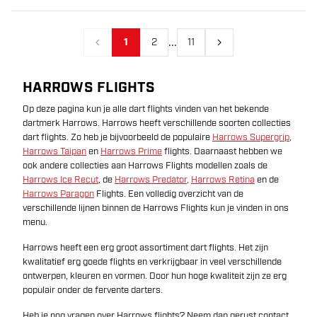
...
1
2
11
Vorige
Volgende
HARROWS FLIGHTS
Op deze pagina kun je alle dart flights vinden van het bekende
dartmerk Harrows. Harrows heeft verschillende soorten collecties
dart flights. Zo heb je bijvoorbeeld de populaire
Harrows Supergrip
,
Harrows Taipan
en
Harrows Prime
flights. Daarnaast hebben we
ook andere collecties aan Harrows Flights modellen zoals de
Harrows Ice Recut
, de
Harrows Predator
,
Harrows Retina
en de
Harrows Paragon
Flights. Een volledig overzicht van de
verschillende lijnen binnen de Harrows Flights kun je vinden in ons
menu.
Harrows heeft een erg groot assortiment dart flights. Het zijn
kwalitatief erg goede flights en verkrijgbaar in veel verschillende
ontwerpen, kleuren en vormen. Door hun hoge kwaliteit zijn ze erg
populair onder de fervente darters.
Heb je nog vragen over Harrows flights? Neem dan gerust contact