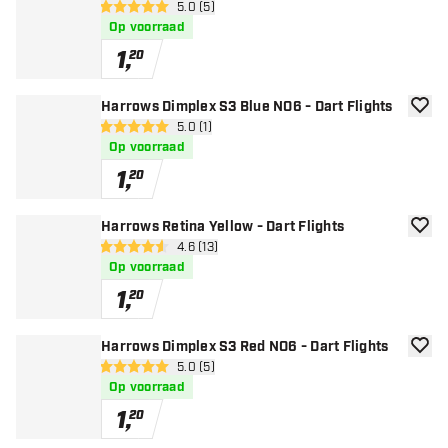
open reviews drawer
5.0 (5)
5 score sterren
Op voorraad
1
,
20
Harrows Dimplex S3 Blue NO6 - Dart Flights
toevoe
open reviews drawer
5.0 (1)
5 score sterren
Op voorraad
1
,
20
Harrows Retina Yellow - Dart Flights
toevoe
open reviews drawer
4.6 (13)
4.6 score sterren
Op voorraad
1
,
20
Harrows Dimplex S3 Red NO6 - Dart Flights
toevoe
open reviews drawer
5.0 (5)
5 score sterren
Op voorraad
1
,
20