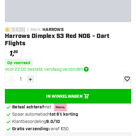
5.0
[
5
]
Merk
:
HARROWS
5 score sterren
Harrows Dimplex S3 Red NO6 - Dart
Flights
1
,
20
Op voorraad
Voor 22:00 besteld, vandaag verzonden
-
+
Verminder hoeveelheid
Verhoog hoeveelheid
toevoe
IN WINKELWAGEN
Betaal achteraf
met
Spaar automatisch
tot 6% korting
Klantbeoordeling
9.0/10
Gratis verzending
vanaf €50