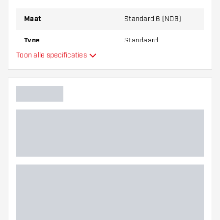
Maat
Standard 6 (NO6)
Type
Standaard
Toon alle specificaties
Flexibiliteit
Extra kleuren
Hoofdkleur