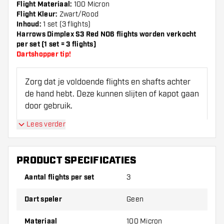
Flight Materiaal:
100 Micron
Flight Kleur:
Zwart/Rood
Inhoud:
1 set (3 flights)
Harrows Dimplex S3 Red NO6 flights worden verkocht
per set (1 set = 3 flights)
Dartshopper tip!
Zorg dat je voldoende flights en shafts achter
de hand hebt. Deze kunnen slijten of kapot gaan
door gebruik.
Lees verder
Probeer eens een andere vorm, materiaal of
dikte van de flights om erachter te komen
welke variant het beste bij je past!
PRODUCT SPECIFICATIES
Aantal flights per set
3
Dart speler
Geen
Materiaal
100 Micron