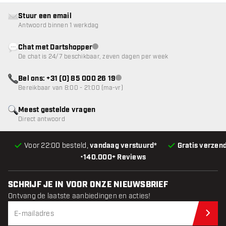
Stuur een email
Antwoord binnen 1 werkdag
Chat met Dartshopper
klantenservice niet beschikbaar
De chat is 24/7 beschikbaar, zeven dagen per week
Bel ons: +31 (0) 85 000 26 19
klantenservice niet beschikbaar
Bereikbaar van 8:00 - 21:00 (ma-vr)
Meest gestelde vragen
Direct antwoord
Voor 22:00 besteld,
vandaag verstuurd*
Gratis verzen
•
140.000+ Reviews
SCHRIJF JE IN VOOR ONZE NIEUWSBRIEF
Ontvang de laatste aanbiedingen en acties!
Schr