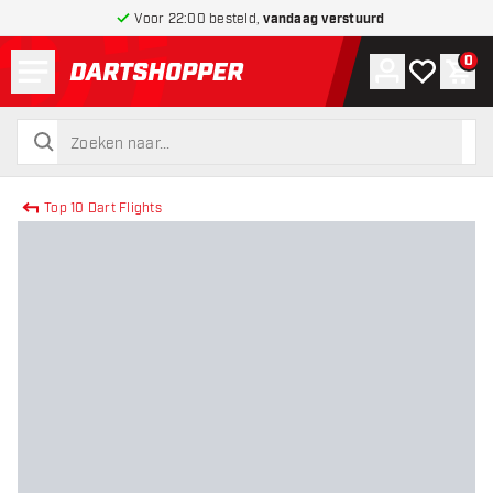
Voor 22:00 besteld,
vandaag verstuurd
Menu
0
Account
Mijn verlang
Win
terug naar home pagina
zoeken
zoeken
Top 10 Dart Flights