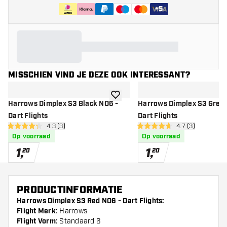
+
5
MISSCHIEN VIND JE DEZE OOK INTERESSANT?
toevoegen aan verlanglijst
Harrows Dimplex S3 Black NO6 -
Harrows Dimplex S3 Gree
Dart Flights
Dart Flights
open reviews drawer
4.3 (3)
open reviews dr
4.7 (3)
4.3 score sterren
4.7 score sterren
Op voorraad
Op voorraad
1
,
1
,
20
20
PRODUCTINFORMATIE
Harrows Dimplex S3 Red NO6 - Dart Flights:
Flight Merk:
Harrows
Flight Vorm:
Standaard 6