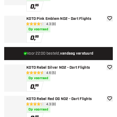
0
,
95
KOTO Pink Emblem NO2 - Dart Flights
toevoe
open reviews drawer
4.3 (8)
4.3 score sterren
Op voorraad
0
,
95
Voor 22:00 besteld,
vandaag verstuurd
KOTO Rebel Silver NO2 - Dart Flights
toevoe
open reviews drawer
4.6 (5)
4.6 score sterren
Op voorraad
0
,
95
KOTO Rebel Red OG NO2 - Dart Flights
toevoe
open reviews drawer
4.3 (8)
4.3 score sterren
Op voorraad
95