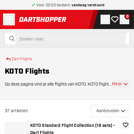
Voor 22:00 besteld,
vandaag verstuurd
Menu
0
Account
Mijn verlang
Win
terug naar home pagina
zoeken
zoeken
Dart Flights
KOTO Flights
Meer
Op deze pagina vind je alle flights van KOTO. KOTO flights,
kort voor King Of The Oche, hebben een goede
prijs/kwaliteitverhouding en zijn geschikt voor zowel
beginnende als ervaren darters. Ben je ee
37
artikelen
Aanbevolen
KOTO Standard Flight Collection (16 sets) -
toevoe
Dart Flights