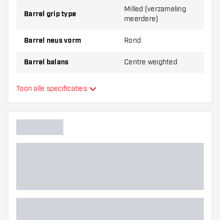
maken jouw spel compleet met een stijlvolle look.
Milled (verzameling
Barrel grip type
meerdere)
Barrel neus vorm
Rond
Barrel balans
Centre weighted
Materiaal dartpijlen
Tungsten 90%
Toon alle specificaties
Barrel neus grip
Dart speler
Barrel kleur
Barrel gripzone
Barrel vorm
Gewicht