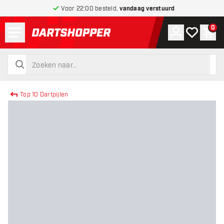
Voor 22:00 besteld,
vandaag verstuurd
Menu
0
Account
Mijn verlang
Win
terug naar home pagina
zoeken
zoeken
Top 10 Dartpijlen