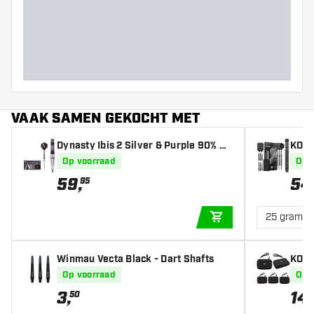
Barrel dikte (MM)
Barrel lengte (MM)
VAAK SAMEN GEKOCHT MET
Dynasty Ibis 2 Silver & Purple 90% Da
KOTO
rtshopper Exclusives - Dartpijlen
ijlen
Op voorraad
Op 
59
,
54
95
25 gram
IN WINKELWAGEN
Winmau Vecta Black - Dart Shafts
KOTO
Op voorraad
Op 
3
,
14
,
50