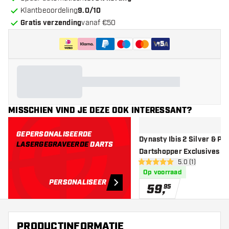
Klantbeoordeling
9.0/10
Gratis verzending
vanaf €50
+
5
MISSCHIEN VIND JE DEZE OOK INTERESSANT?
GEPERSONALISEERDE
Dynasty Ibis 2 Silver & Pu
LASERGEGRAVEERDE
DARTS
Dartshopper Exclusives - D
open reviews dr
5.0 (1)
5 score sterren
Op voorraad
PERSONALISEER
59
,
95
PRODUCTINFORMATIE