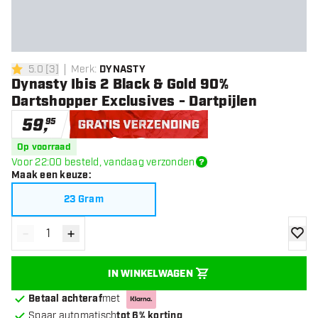
5.0
[
3
]
Merk
:
DYNASTY
5 score sterren
Dynasty Ibis 2 Black & Gold 90%
Dartshopper Exclusives - Dartpijlen
59
,
95
Gratis verzending
Op voorraad
Voor 22:00 besteld, vandaag verzonden
Maak een keuze
:
23 Gram
-
+
Verminder hoeveelheid
Verhoog hoeveelheid
toevoe
IN WINKELWAGEN
Betaal achteraf
met
Spaar automatisch
tot 6% korting