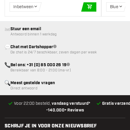
Inbetween
Blue
IN WINKELWAGEN
Stuur een email
Antwoord binnen 1 werkdag
Chat met Dartshopper
klantenservice niet beschikbaar
De chat is 24/7 beschikbaar, zeven dagen per week
Bel ons: +31 (0) 85 000 26 19
klantenservice niet beschikbaar
Bereikbaar van 8:00 - 21:00 (ma-vr)
Meest gestelde vragen
Direct antwoord
Voor 22:00 besteld,
vandaag verstuurd*
Gratis verzen
•
140.000+ Reviews
SCHRIJF JE IN VOOR ONZE NIEUWSBRIEF