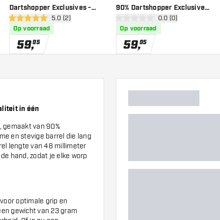
Dartshopper Exclusives -
90% Dartshopper Exclusives
er
open reviews drawer
5.0 (2)
open reviews drawe
0.0 (0)
Dartpijlen
- Dartpijlen
5 score sterren
0 score sterren
Op voorraad
Op voorraad
59
,
59
,
95
95
iteit in één
n, gemaakt van 90%
me en stevige barrel die lang
el lengte van 48 millimeter
n de hand, zodat je elke worp
 voor optimale grip en
een gewicht van 23 gram