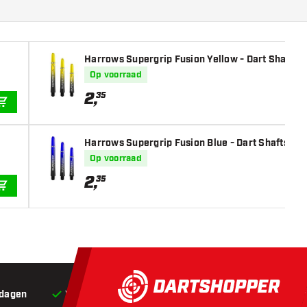
Harrows Supergrip Fusion Yellow - Dart Shafts
Op voorraad
2
,
35
IN WINKELWAGEN
Harrows Supergrip Fusion Blue - Dart Shafts
Op voorraad
2
,
35
IN WINKELWAGEN
 dagen
Voor 22:00 besteld,
vandaag verstuurd*
Grat