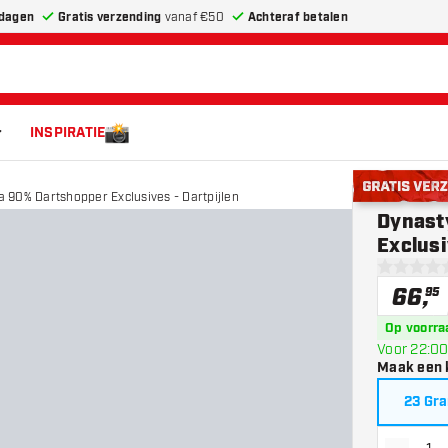
dagen
Gratis verzending
vanaf €50
Achteraf betalen
INSPIRATIE
 90% Dartshopper Exclusives - Dartpijlen
Gratis verze
Dynast
Exclusi
0 score st
66
,
95
Op voorra
Voor 22:00
Maak een 
23 Gr