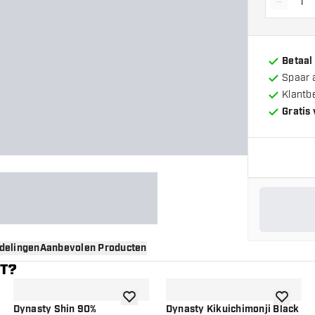
-
Vermin
Betaal
Spaar 
Klantb
Gratis
delingen
Aanbevolen Producten
NT?
gen aan verlanglijst
toevoegen aan verlanglijst
toevoege
Dynasty Shin 90%
Dynasty Kikuichimonji Black