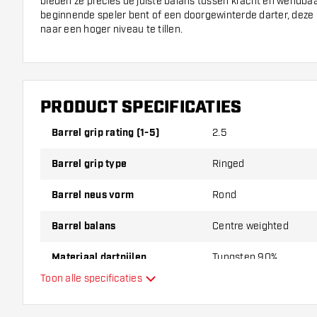
bieden ze precies de juiste balans tussen kracht en wendbaa
beginnende speler bent of een doorgewinterde darter, deze p
naar een hoger niveau te tillen.
Stijlvol en functioneel ontwerp
Naast de technische eigenschappen valt het design van deze
combinatie van het koperkleurige tungsten met subtiele grip
PRODUCT SPECIFICATIES
stoere en stijlvolle uitstraling. Bovendien zorgen de steel en
complete set, klaar om direct je dartavontuur te beginnen. 
Barrel grip rating (1-5)
2.5
Nozarashizakura 90% kies je voor kwaliteit en uitstraling in 
Barrel grip type
Ringed
Barrel neus vorm
Rond
Barrel balans
Centre weighted
Materiaal dartpijlen
Tungsten 90%
Toon alle specificaties
Barrel neus grip