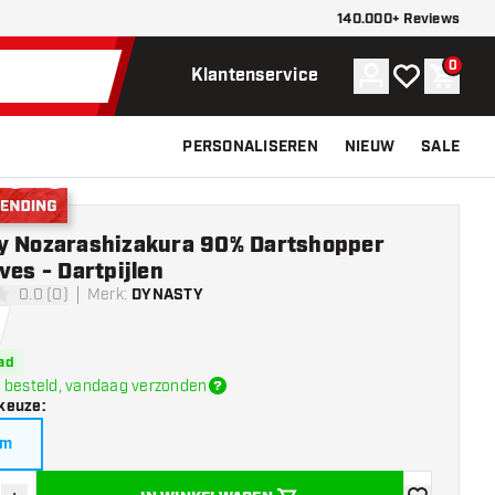
140.000+ Reviews
0
Account
Mijn verlangli
Winke
Klantenservice
PERSONALISEREN
NIEUW
SALE
nding
y Nozarashizakura 90% Dartshopper
ves - Dartpijlen
0.0 (0)
Merk
:
DYNASTY
erren
ad
 besteld, vandaag verzonden
keuze
:
am