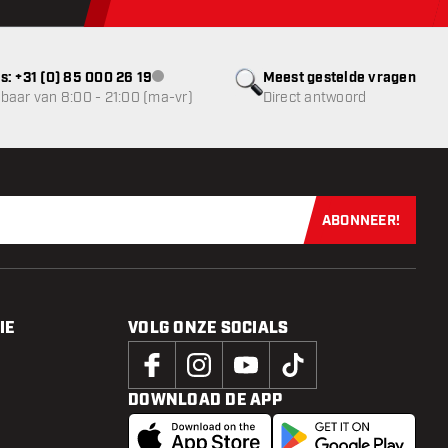
s: +31 (0) 85 000 26 19
Meest gestelde vragen
klantenservice niet beschikbaar
baar van 8:00 - 21:00 (ma-vr)
Direct antwoord
ABONNEER!
Schrijf je dir
IE
VOLG ONZE SOCIALS
DOWNLOAD DE APP