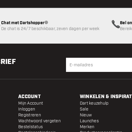
Chat met Dartshopper
Bel on
klantenservice niet beschikbaar
De chat is 24/7 beschikbaar, zeven dagen per week
Bereik
BRIEF
ACCOUNT
WINKELEN & INSPIRAT
Mijn Account
Dart keuzehulp
Inloggen
Sale
Registreren
Nieuw
Wachtwoord vergeten
Launches
Bestelstatus
Merken