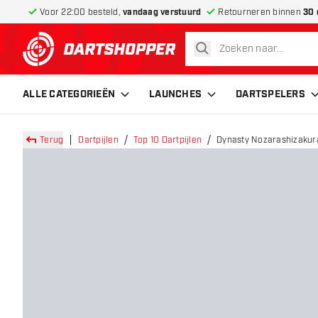
Voor 22:00 besteld,
vandaag verstuurd
Retourneren binnen
30 
zoeken
terug naar home pagina
ALLE CATEGORIEËN
LAUNCHES
DARTSPELERS
Terug
Dartpijlen
Top 10 Dartpijlen
Dynasty Nozarashizakura