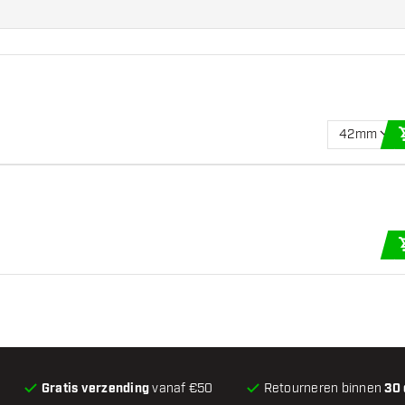
42mm
Gratis verzending
vanaf €50
Retourneren binnen
30