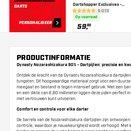
LASERGEGRAVEERDE
Dartshopper Exclusives -
DARTS
open reviews draw
5.0 (1)
Dartpijlen
5 score sterren
Op voorraad
PERSONALISEER
59
,
95
PRODUCTINFORMATIE
Dynasty Nozarashizakura 90% - Dartpijlen: precisie en kwal
Ontdek de kracht van de Dynasty Nozarashizakura dartpijle
tungsten. Dit hoogwaardige materiaal zorgt voor een duurza
meegaat en bestand is tegen intensief gebruik. Met een barr
en een dikte van 6,80 millimeter liggen deze pijlen perfect i
met vertrouwen kunt uitvoeren.
Comfort en controle voor elke darter
De barrels van de Nozarashizakura dartpijlen zijn ontworpen
controle, waardoor je nauwkeurigheid wordt verhoogd. Met 