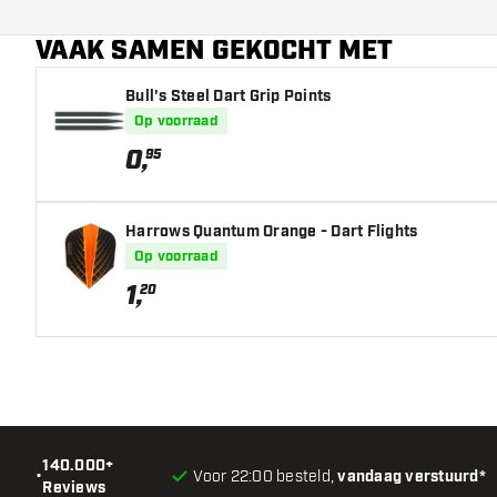
Dart speler
VAAK SAMEN GEKOCHT MET
Barrel kleur
Bull's Steel Dart Grip Points
Barrel gripzone
Op voorraad
Barrel vorm
0
,
95
Gewicht
Harrows Quantum Orange - Dart Flights
Barrel dikte (MM)
Op voorraad
1
,
20
Barrel lengte (MM)
140.000+
•
Voor 22:00 besteld,
vandaag verstuurd*
Reviews