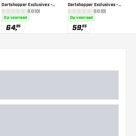
Dartshopper Exclusives -
Dartshopper Exclusives -
9
r
open reviews drawer
0.0 (0)
open reviews drawer
0.0 (0)
Dartpijlen
Dartpijlen
-
0 score sterren
0 score sterren
5
Op voorraad
Op voorraad
64
,
59
,
95
95