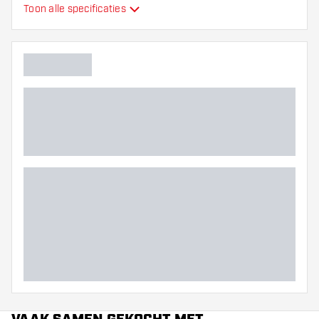
Toon alle specificaties
Barrel neus grip
Dart speler
Barrel kleur
Barrel gripzone
Barrel vorm
Gewicht
Barrel dikte (MM)
Barrel lengte (MM)