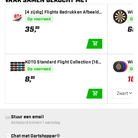
VAAK SAMEN GEKOCHT MET
[4 zijdig] Flights Bedrukken Afbeeldi
Winm
ng (10 sets)
bord
Op voorraad
Op 
35
,
68
95
IN WINKELWAGEN
KOTO Standard Flight Collection (16 s
Winm
ets) - Dart Flights
Op voorraad
Op 
8
,
10
95
Zwart
IN WINKELWAGEN
Stuur een email
Antwoord binnen 1 werkdag
Chat met Dartshopper
klantenservice niet beschikbaar