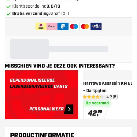
Klantbeoordeling
9.0/10
Gratis verzending
vanaf €50
+
5
MISSCHIEN VIND JE DEZE OOK INTERESSANT?
GEPERSONALISEERDE
Harrows Assassin KN 80%
LASERGEGRAVEERDE
DARTS
- Dartpijlen
open reviews dr
4.2 (5)
4.2 score sterren
Op voorraad
PERSONALISEER
42
,
95
PRODUCTINFORMATIE