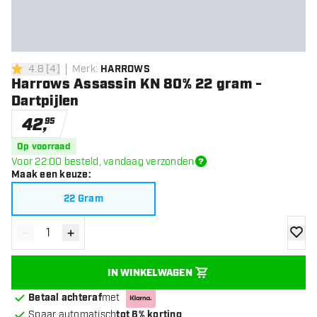
4.8
[
4
]
Merk
:
HARROWS
4.8 score sterren
Harrows Assassin KN 80% 22 gram -
Dartpijlen
42
,
95
Op voorraad
Voor 22:00 besteld, vandaag verzonden
Maak een keuze
:
22 Gram
-
+
Verminder hoeveelheid
Verhoog hoeveelheid
toevoe
IN WINKELWAGEN
Betaal achteraf
met
Spaar automatisch
tot 6% korting