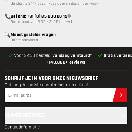
De chat is 24/7 beschikbaar, zeven dagen per week
Bel ons: +31 (0) 85 000 26 19
klantenservice niet beschikbaar
Bereikbaar van 8:00 - 21:00 (ma-vr)
Meest gestelde vragen
Direct antwoord
Voor 22:00 besteld,
vandaag verstuurd*
Gratis verzen
•
140.000+ Reviews
SCHRIJF JE IN VOOR ONZE NIEUWSBRIEF
Ontvang de laatste aanbiedingen en acties!
Schr
KLANTENSERVICE
Contactinformatie