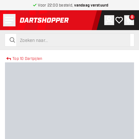
Voor 22:00 besteld,
vandaag verstuurd
Menu
0
Account
Mijn verlang
Win
terug naar home pagina
zoeken
zoeken
Top 10 Dartpijlen