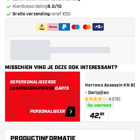
Klantbeoordeling
9.0/10
Gratis verzending
vanaf €50
+
5
MISSCHIEN VIND JE DEZE OOK INTERESSANT?
GEPERSONALISEERDE
Harrows Assassin KN 80%
LASERGEGRAVEERDE
DARTS
- Dartpijlen
open reviews dr
4.2 (5)
4.2 score sterren
Op voorraad
PERSONALISEER
42
,
95
PRODUCTINFORMATIE