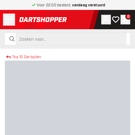
Voor 22:00 besteld,
vandaag verstuurd
Menu
0
Account
Mijn verlang
Win
terug naar home pagina
zoeken
zoeken
Top 10 Dartpijlen