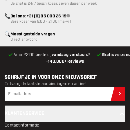
De chat is 24/7 beschikbaar, zeven dagen per week
Bel ons: +31 (0) 85 000 26 19
klantenservice niet beschikbaar
Bereikbaar van 8:00 - 21:00 (ma-vr)
Meest gestelde vragen
Direct antwoord
Voor 22:00 besteld,
vandaag verstuurd*
Gratis verzen
•
140.000+ Reviews
SCHRIJF JE IN VOOR ONZE NIEUWSBRIEF
Ontvang de laatste aanbiedingen en acties!
Schr
KLANTENSERVICE
Contactinformatie