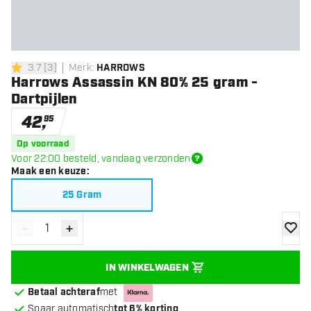
3.7
[
3
]
Merk
:
HARROWS
3.7 score sterren
Harrows Assassin KN 80% 25 gram -
Dartpijlen
42
,
95
Op voorraad
Voor 22:00 besteld, vandaag verzonden
Maak een keuze
:
25 Gram
-
+
Verminder hoeveelheid
Verhoog hoeveelheid
toevoe
IN WINKELWAGEN
Betaal achteraf
met
Spaar automatisch
tot 6% korting