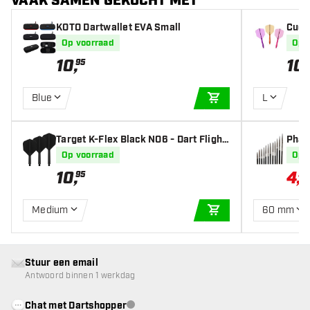
VAAK SAMEN GEKOCHT MET
KOTO Dartwallet EVA Small
Cues
ange
Op voorraad
Op 
t Fli
10
,
10
,
95
Blue
L
IN WINKELWAGEN
Target K-Flex Black NO6 - Dart Flight
Phar
s
nts
Op voorraad
Op 
10
,
4
,
95
52
Medium
60 mm
IN WINKELWAGEN
Stuur een email
Antwoord binnen 1 werkdag
Chat met Dartshopper
klantenservice niet beschikbaar