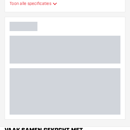
Toon alle specificaties
Barrel neus grip
Dart speler
Barrel kleur
Barrel gripzone
Barrel vorm
Gewicht
Barrel dikte (MM)
Barrel lengte (MM)