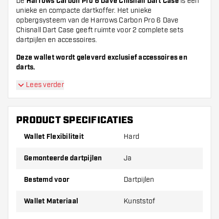
De
Harrows Carbon Pro 6 Dave Chisnall Dart Case
is een
unieke en compacte dartkoffer. Het unieke
opbergsysteem van de Harrows Carbon Pro 6 Dave
Chisnall Dart Case geeft ruimte voor 2 complete sets
dartpijlen en accessoires.
Deze wallet wordt geleverd exclusief accessoires en
darts.
Lees verder
PRODUCT SPECIFICATIES
Wallet Flexibiliteit
Hard
Gemonteerde dartpijlen
Ja
Bestemd voor
Dartpijlen
Wallet Materiaal
Kunststof