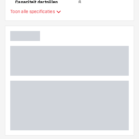
Capaciteit dartpijlen
6
Toon alle specificaties
Extra kleuren
Hoofdkleur