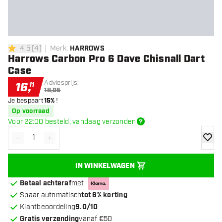
4.5
[
4
]
Merk
:
HARROWS
4.5 score sterren
Harrows Carbon Pro 6 Dave Chisnall Dart
Case
Adviesprijs:
16
,
11
18,95
Je bespaart
15%
!
Op voorraad
Voor 22:00 besteld, vandaag verzonden
-
+
Verminder hoeveelheid
Verhoog hoeveelheid
toevoe
IN WINKELWAGEN
Betaal achteraf
met
Spaar automatisch
tot 6% korting
Klantbeoordeling
9.0/10
Gratis verzending
vanaf €50