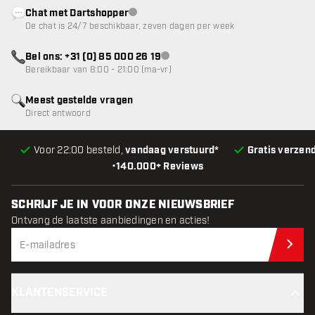
Chat met Dartshopper
klantenservice niet beschikbaar
De chat is 24/7 beschikbaar, zeven dagen per week
Bel ons: +31 (0) 85 000 26 19
klantenservice niet beschikbaar
Bereikbaar van 8:00 - 21:00 (ma-vr)
Meest gestelde vragen
Direct antwoord
Voor 22:00 besteld,
vandaag verstuurd*
Gratis verzen
•
140.000+ Reviews
SCHRIJF JE IN VOOR ONZE NIEUWSBRIEF
Ontvang de laatste aanbiedingen en acties!
Schr
KLANTENSERVICE