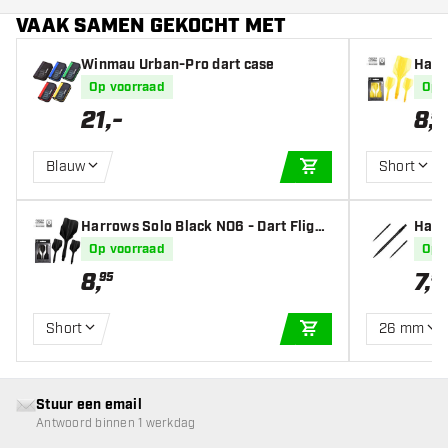
VAAK SAMEN GEKOCHT MET
Winmau Urban-Pro dart case
Harr
ts
Op voorraad
Op 
21
,
-
8
,
95
Blauw
Short
IN WINKELWAGEN
Harrows Solo Black NO6 - Dart Flight
Harr
s
k
Op voorraad
Op 
8
,
7
,
95
95
Short
26 mm
IN WINKELWAGEN
Stuur een email
Antwoord binnen 1 werkdag