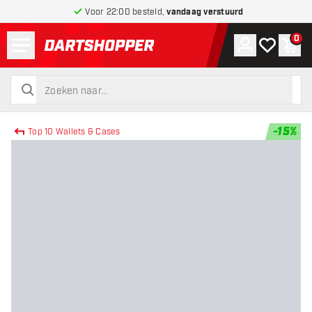
Voor 22:00 besteld,
vandaag verstuurd
Menu
0
Account
Mijn verlang
Win
terug naar home pagina
zoeken
zoeken
-
15
%
Top 10 Wallets & Cases