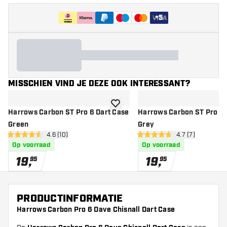
+
5
MISSCHIEN VIND JE DEZE OOK INTERESSANT?
toevoegen aan verlanglijst
Harrows Carbon ST Pro 6 Dart Case
Harrows Carbon ST Pro 6 
Green
Grey
open reviews drawer
4.6 (10)
open reviews dr
4.7 (7)
4.6 score sterren
4.7 score sterren
Op voorraad
Op voorraad
19
,
19
,
95
95
PRODUCTINFORMATIE
Harrows Carbon Pro 6 Dave Chisnall Dart Case