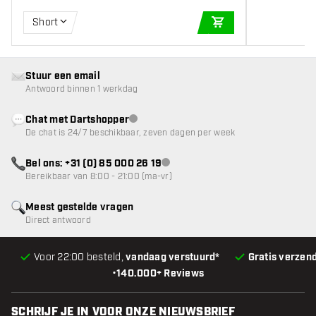
Short
IN WINKELWAGEN
Stuur een email
Antwoord binnen 1 werkdag
Chat met Dartshopper
klantenservice niet beschikbaar
De chat is 24/7 beschikbaar, zeven dagen per week
Bel ons: +31 (0) 85 000 26 19
klantenservice niet beschikbaar
Bereikbaar van 8:00 - 21:00 (ma-vr)
Meest gestelde vragen
Direct antwoord
Voor 22:00 besteld,
vandaag verstuurd*
Gratis verzen
•
140.000+ Reviews
SCHRIJF JE IN VOOR ONZE NIEUWSBRIEF