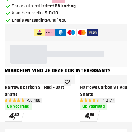
Spaar automatisch
tot 6% korting
Klantbeoordeling
9.0/10
Gratis verzending
vanaf €50
+
5
MISSCHIEN VIND JE DEZE OOK INTERESSANT?
toevoegen aan verlanglijst
Harrows Carbon ST Red - Dart
Harrows Carbon ST Aqua -
Shafts
Shafts
open reviews drawer
4.8 (180)
open reviews d
4.6 (77)
4.8 score sterren
4.6 score sterren
Op voorraad
Op voorraad
4
,
4
,
20
20