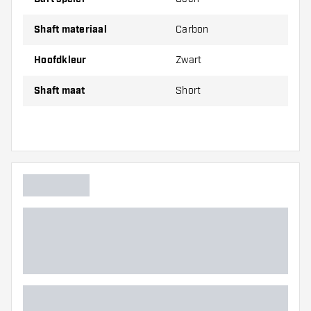
Harrows Carbon ST Black
shafts worden verkocht per set
Shaft materiaal
Carbon
(1 set = 3 shafts)
Hoofdkleur
Zwart
Dartshopper tip!
Shaft maat
Short
Zorg dat je voldoende flights en shafts achter
de hand hebt. Deze kunnen slijten of kapot gaan
door gebruik.
Probeer eens een andere maat shaft om
erachter te komen welke variant het beste bij je
past!