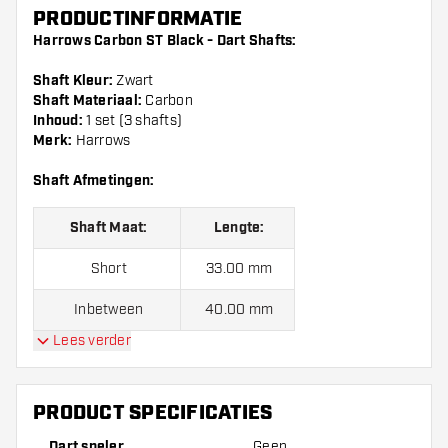
PRODUCTINFORMATIE
Harrows Carbon ST Black - Dart Shafts:
Shaft Kleur:
Zwart
Shaft Materiaal:
Carbon
Inhoud:
1 set (3 shafts)
Merk:
Harrows
Shaft Afmetingen:
Shaft Maat:
Lengte:
Short
33.00 mm
Inbetween
40.00 mm
Lees verder
Medium
47.00 mm
PRODUCT SPECIFICATIES
Let op!:
Opgegeven lengte van de Harrows Carbon ST
Black is gemeten exclusief schroefdraad.
Dart speler
Geen