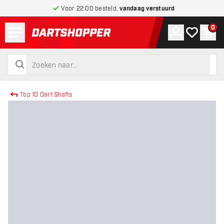
Voor 22:00 besteld,
vandaag verstuurd
Menu
0
Account
Mijn verlang
Win
terug naar home pagina
zoeken
zoeken
Top 10 Dart Shafts