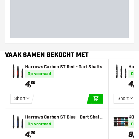
VAAK SAMEN GEKOCHT MET
Harrows Carbon ST Red - Dart Shafts
Harr
ts
Op voorraad
Op 
4
,
4
,
20
20
Short
Short
IN WINKELWAGEN
Harrows Carbon ST Blue - Dart Shaft
KOTO 
s
ets) 
Op voorraad
Op 
4
,
8
,
20
95