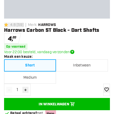
4.8
[
59
]
Merk
:
HARROWS
4.8 score sterren
Harrows Carbon ST Black - Dart Shafts
4
,
20
Op voorraad
Voor 22:00 besteld, vandaag verzonden
Maak een keuze
:
Short
Inbetween
Medium
-
+
Verminder hoeveelheid
Verhoog hoeveelheid
toevoe
IN WINKELWAGEN
Betaal achteraf
met