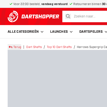
Voor 22:00 besteld,
vandaag verstuurd
Retourneren binnen
30 
zoeken
terug naar home pagina
ALLE CATEGORIEËN
LAUNCHES
DARTSPELERS
Terug
Dart Shafts
Top 10 Dart Shafts
Harrows Supergrip Ca