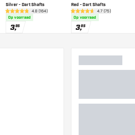
Silver - Dart Shafts
Red - Dart Shafts
wer
open reviews drawer
4.8 (164)
open reviews drawe
4.7 (75)
4.8 score sterren
4.7 score sterren
Op voorraad
Op voorraad
3
,
3
,
95
95