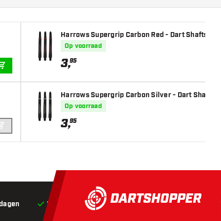
Harrows Supergrip Carbon Red - Dart Shafts
Op voorraad
3
,
95
IN WINKELWAGEN
Harrows Supergrip Carbon Silver - Dart Shafts
Op voorraad
3
,
95
IN WINKELWAGEN
 dagen
Voor 22:00 besteld,
vandaag verstuurd*
Grat