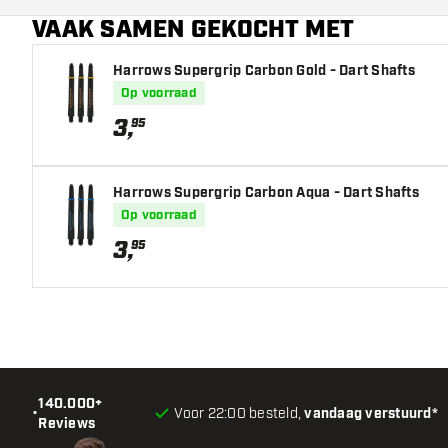
VAAK SAMEN GEKOCHT MET
Harrows Supergrip Carbon Gold - Dart Shafts
Op voorraad
3
,
95
Harrows Supergrip Carbon Aqua - Dart Shafts
Op voorraad
3
,
95
140.000+
•
Voor 22:00 besteld,
vandaag verstuurd*
Reviews