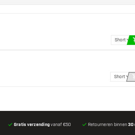
Short
Short
Gratis verzending
vanaf €50
Retourneren binnen
30