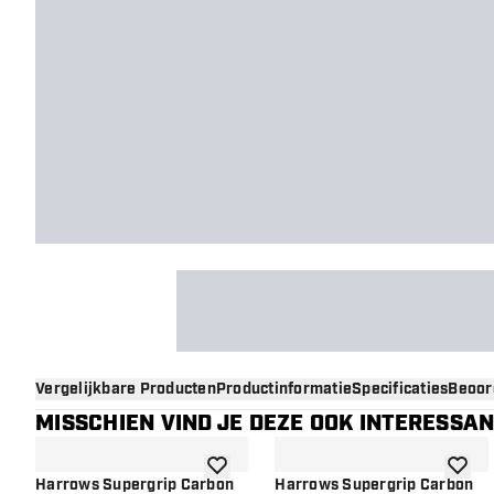
Vergelijkbare Producten
Productinformatie
Specificaties
Beoor
MISSCHIEN VIND JE DEZE OOK INTERESSA
toevoegen aan verlanglijst
toevoe
Harrows Supergrip Carbon
Harrows Supergrip Carbon