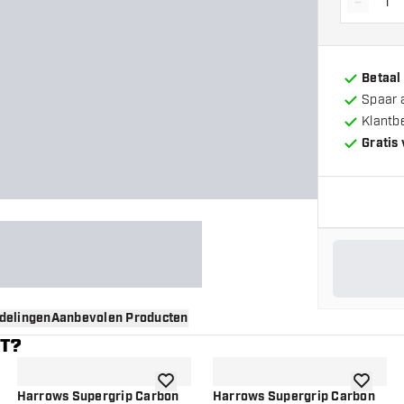
-
Vermin
Betaal
Spaar 
Klantb
Gratis
delingen
Aanbevolen Producten
NT?
gen aan verlanglijst
toevoegen aan verlanglijst
toevoege
Harrows Supergrip Carbon
Harrows Supergrip Carbon