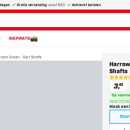
dagen
Gratis verzending
vanaf €50
Achteraf betalen
INSPIRATIE
rbon Green - Dart Shafts
Harrow
Shafts
4.9 score 
3
,
95
Op voorra
Voor 22:00
Maak een 
Shor