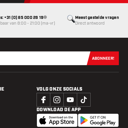
s: +31 (0) 85 000 26 19
Meest gestelde vragen
klantenservice niet beschikbaar
baar van 8:00 - 21:00 (ma-vr)
Direct antwoord
ABONNEER!
Schrijf je dir
IE
VOLG ONZE SOCIALS
DOWNLOAD DE APP