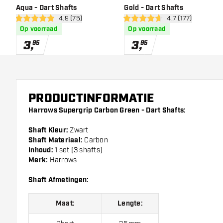
Aqua - Dart Shafts
Gold - Dart Shafts
open reviews drawer
4.9 (75)
open reviews dra
4.7 (177)
4.9 score sterren
4.7 score sterren
Op voorraad
Op voorraad
3
,
3
,
95
95
PRODUCTINFORMATIE
Harrows Supergrip Carbon Green - Dart Shafts:
Shaft Kleur:
Zwart
Shaft Materiaal:
Carbon
Inhoud:
1 set (3 shafts)
Merk:
Harrows
Shaft Afmetingen:
Maat:
Lengte: