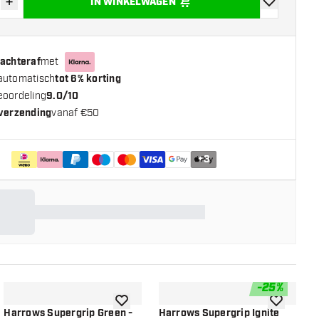
+
IN WINKELWAGEN
der hoeveelheid
Verhoog hoeveelheid
toevoegen aa
 achteraf
met
automatisch
tot 6% korting
eoordeling
9.0/10
 verzending
vanaf €50
+
3
-
25
%
n aan verlanglijst
toevoegen aan verlanglijst
toevoegen a
Harrows Supergrip Green -
Harrows Supergrip Ignite
H