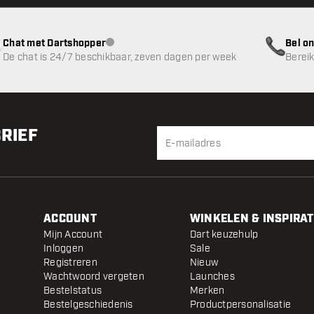
Chat met Dartshopper
Bel on
klantenservice niet beschikbaar
De chat is 24/7 beschikbaar, zeven dagen per week
Bereik
BRIEF
ACCOUNT
WINKELEN & INSPIRAT
Mijn Account
Dart keuzehulp
Inloggen
Sale
Registreren
Nieuw
Wachtwoord vergeten
Launches
Bestelstatus
Merken
Bestelgeschiedenis
Productpersonalisatie