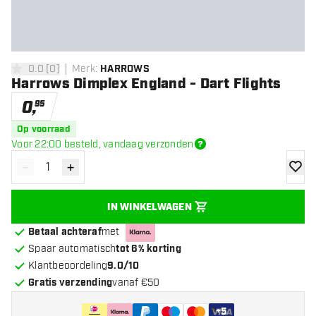
0.0
[
0
]
Merk
:
HARROWS
0 score sterren
Harrows Dimplex England - Dart Flights
0
,
95
Op voorraad
Voor 22:00 besteld, vandaag verzonden
-
+
Verminder hoeveelheid
Verhoog hoeveelheid
toevoe
IN WINKELWAGEN
Betaal achteraf
met
Spaar automatisch
tot 6% korting
Klantbeoordeling
9.0/10
Gratis verzending
vanaf €50
+
5