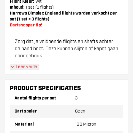
Flight Kleur:
Wit
Inhoud:
1 set (3 flights)
Harrows Dimplex England flights worden verkocht per
set (1 set = 3 flights)
Dartshopper tip!
Zorg dat je voldoende flights en shafts achter
de hand hebt. Deze kunnen slijten of kapot gaan
door gebruik.
Lees verder
Probeer eens een andere vorm, materiaal of
dikte van de flights om erachter te komen
welke variant het beste bij je past!
PRODUCT SPECIFICATIES
Aantal flights per set
3
Dart speler
Geen
Materiaal
100 Micron