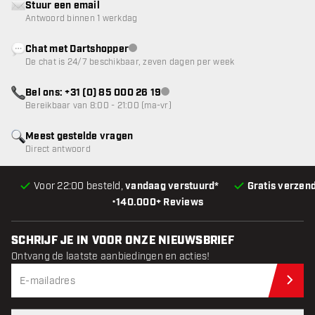
Stuur een email
Antwoord binnen 1 werkdag
Chat met Dartshopper
klantenservice niet beschikbaar
De chat is 24/7 beschikbaar, zeven dagen per week
Bel ons: +31 (0) 85 000 26 19
klantenservice niet beschikbaar
Bereikbaar van 8:00 - 21:00 (ma-vr)
Meest gestelde vragen
Direct antwoord
Voor 22:00 besteld,
vandaag verstuurd*
Gratis verzen
•
140.000+ Reviews
SCHRIJF JE IN VOOR ONZE NIEUWSBRIEF
Ontvang de laatste aanbiedingen en acties!
Schr