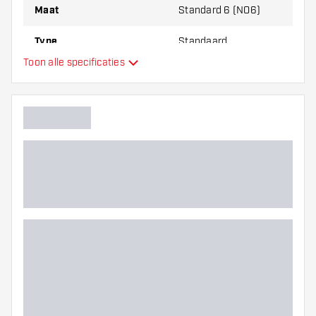
Maat
Standard 6 (NO6)
Type
Standaard
Toon alle specificaties
Flexibiliteit
Hoofdkleur