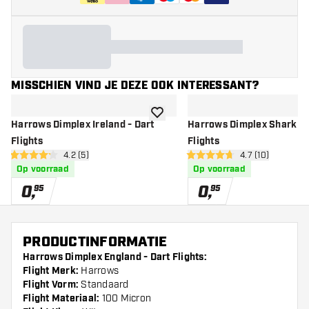
MISSCHIEN VIND JE DEZE OOK INTERESSANT?
toevoegen aan verlanglijst
Harrows Dimplex Ireland - Dart
Harrows Dimplex Shark - 
Flights
Flights
open reviews drawer
4.2 (5)
open reviews d
4.7 (10)
4.2 score sterren
4.7 score sterren
Op voorraad
Op voorraad
0
,
0
,
95
95
PRODUCTINFORMATIE
Harrows Dimplex England - Dart Flights:
Flight Merk:
Harrows
Flight Vorm:
Standaard
Flight Materiaal:
100 Micron