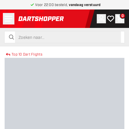
Voor 22:00 besteld,
vandaag verstuurd
Menu
0
Account
Mijn verlang
Win
terug naar home pagina
zoeken
zoeken
Top 10 Dart Flights