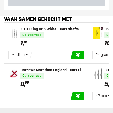
VAAK SAMEN GEKOCHT MET
KOTO King Grip White - Dart Shafts
Unic
artpi
Op voorraad
Op 
1
,
10
19
Medium
24 gram
IN WINKELWAGEN
Harrows Marathon England - Dart Fli
BULL
ghts
Op voorraad
Op 
0
,
5
,
95
45
42 mm
IN WINKELWAGEN