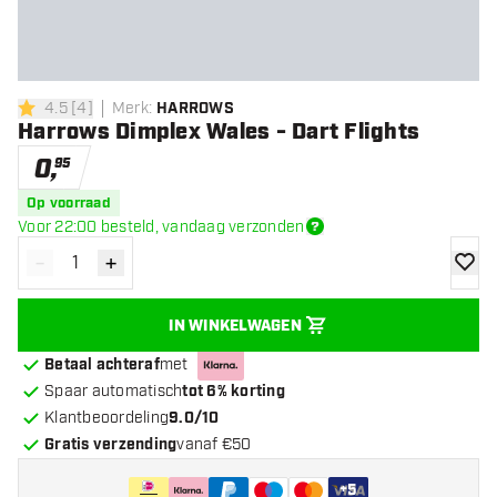
4.5
[
4
]
Merk
:
HARROWS
4.5 score sterren
Harrows Dimplex Wales - Dart Flights
0
,
95
Op voorraad
Voor 22:00 besteld, vandaag verzonden
-
+
Verminder hoeveelheid
Verhoog hoeveelheid
toevoe
IN WINKELWAGEN
Betaal achteraf
met
Spaar automatisch
tot 6% korting
Klantbeoordeling
9.0/10
Gratis verzending
vanaf €50
+
5