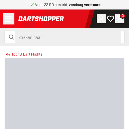
Voor 22:00 besteld,
vandaag verstuurd
Menu
0
Account
Mijn verlang
Win
terug naar home pagina
zoeken
zoeken
Top 10 Dart Flights