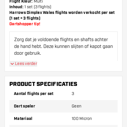
Flight Kleur:
Multi
Inhoud:
1 set (3 flights)
Harrows Dimplex Wales flights worden verkocht per set
(1 set = 3 flights)
Dartshopper tip!
Zorg dat je voldoende flights en shafts achter
de hand hebt. Deze kunnen slijten of kapot gaan
door gebruik.
Lees verder
Probeer eens een andere vorm, materiaal of
dikte van de flights om erachter te komen
welke variant het beste bij je past!
PRODUCT SPECIFICATIES
Aantal flights per set
3
Dart speler
Geen
Materiaal
100 Micron