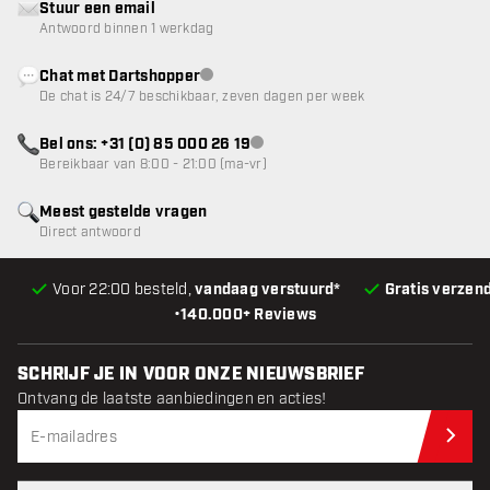
Stuur een email
Antwoord binnen 1 werkdag
Chat met Dartshopper
klantenservice niet beschikbaar
De chat is 24/7 beschikbaar, zeven dagen per week
Bel ons: +31 (0) 85 000 26 19
klantenservice niet beschikbaar
Bereikbaar van 8:00 - 21:00 (ma-vr)
Meest gestelde vragen
Direct antwoord
Voor 22:00 besteld,
vandaag verstuurd*
Gratis verzen
•
140.000+ Reviews
SCHRIJF JE IN VOOR ONZE NIEUWSBRIEF
Ontvang de laatste aanbiedingen en acties!
Schr