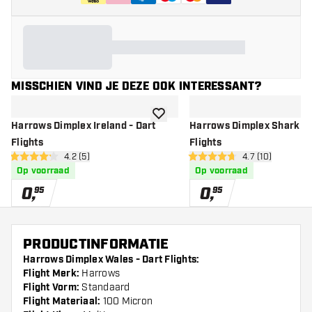
MISSCHIEN VIND JE DEZE OOK INTERESSANT?
toevoegen aan verlanglijst
Harrows Dimplex Ireland - Dart
Harrows Dimplex Shark - 
Flights
Flights
open reviews drawer
4.2 (5)
open reviews d
4.7 (10)
4.2 score sterren
4.7 score sterren
Op voorraad
Op voorraad
0
,
0
,
95
95
PRODUCTINFORMATIE
Harrows Dimplex Wales - Dart Flights:
Flight Merk:
Harrows
Flight Vorm:
Standaard
Flight Materiaal:
100 Micron