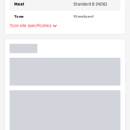
Maat
Standard 6 (NO6)
Type
Standaard
Toon alle specificaties
Flexibiliteit
Hoofdkleur