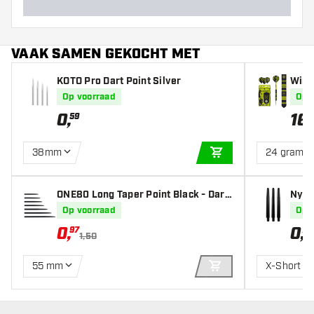
VAAK SAMEN GEKOCHT MET
KOTO Pro Dart Point Silver
Winm
n Bla
Op voorraad
Op 
0
,
16
,
59
38mm
24 gram
IN WINKELWAGEN
ONE80 Long Taper Point Black - Dart
Nylon
Points
Op voorraad
Op 
0
,
0
,
97
79
1,50
55 mm
X-Short
IN WINKELWAGEN