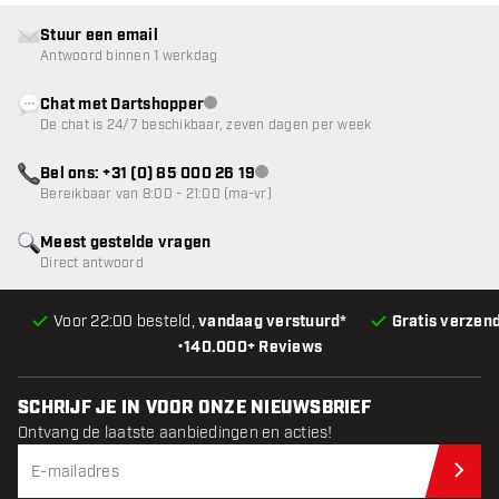
Stuur een email
Antwoord binnen 1 werkdag
Chat met Dartshopper
klantenservice niet beschikbaar
De chat is 24/7 beschikbaar, zeven dagen per week
Bel ons: +31 (0) 85 000 26 19
klantenservice niet beschikbaar
Bereikbaar van 8:00 - 21:00 (ma-vr)
Meest gestelde vragen
Direct antwoord
Voor 22:00 besteld,
vandaag verstuurd*
Gratis verzen
•
140.000+ Reviews
SCHRIJF JE IN VOOR ONZE NIEUWSBRIEF
Ontvang de laatste aanbiedingen en acties!
Schr