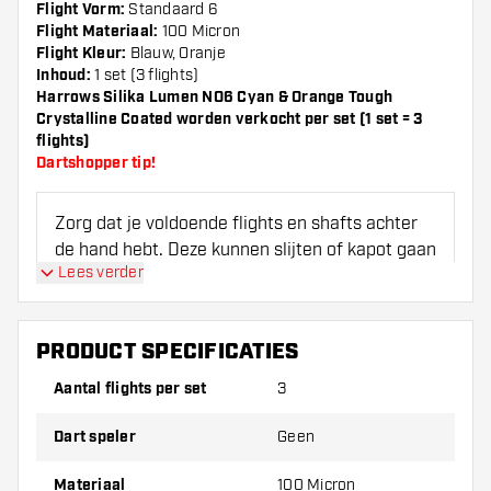
Flight Vorm:
Standaard 6
Flight Materiaal:
100 Micron
Flight Kleur:
Blauw, Oranje
Inhoud:
1 set (3 flights)
Harrows Silika Lumen NO6 Cyan & Orange Tough
Crystalline Coated worden verkocht per set (1 set = 3
flights)
Dartshopper tip!
Zorg dat je voldoende flights en shafts achter
de hand hebt. Deze kunnen slijten of kapot gaan
Lees verder
door gebruik.
Probeer eens een andere vorm, materiaal of
PRODUCT SPECIFICATIES
dikte van de flights om erachter te komen
Aantal flights per set
3
welke variant het beste bij je past!
Dart speler
Geen
Materiaal
100 Micron