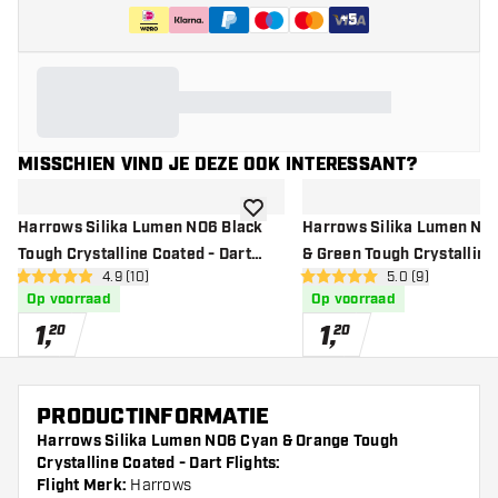
+
5
MISSCHIEN VIND JE DEZE OOK INTERESSANT?
toevoegen aan verlanglijst
Harrows Silika Lumen NO6 Black
Harrows Silika Lumen NO
Tough Crystalline Coated - Dart
& Green Tough Crystalline
open reviews drawer
4.9 (10)
open reviews dr
5.0 (9)
Flights
Dart Flights
4.9 score sterren
5 score sterren
Op voorraad
Op voorraad
1
,
1
,
20
20
PRODUCTINFORMATIE
Harrows Silika Lumen NO6 Cyan & Orange Tough
Crystalline Coated - Dart Flights:
Flight Merk:
Harrows