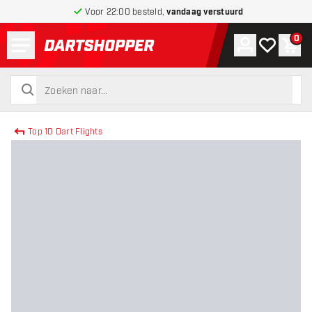
Voor 22:00 besteld,
vandaag verstuurd
Menu
0
Account
Mijn verlang
Win
terug naar home pagina
zoeken
zoeken
Top 10 Dart Flights