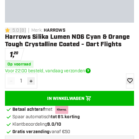
5.0
[
8
]
Merk
:
HARROWS
5 score sterren
Harrows Silika Lumen NO6 Cyan & Orange
Tough Crystalline Coated - Dart Flights
1
,
20
Op voorraad
Voor 22:00 besteld, vandaag verzonden
-
+
Verminder hoeveelheid
Verhoog hoeveelheid
toevoe
IN WINKELWAGEN
Betaal achteraf
met
Spaar automatisch
tot 6% korting
Klantbeoordeling
9.0/10
Gratis verzending
vanaf €50