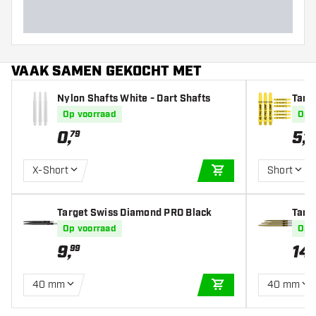
VAAK SAMEN GEKOCHT MET
Nylon Shafts White - Dart Shafts
Targe
afts
Op voorraad
Op 
0
,
5
,
79
49
X-Short
Short
IN WINKELWAGEN
Target Swiss Diamond PRO Black
Targ
Op voorraad
Op 
9
,
14
,
99
40 mm
40 mm
IN WINKELWAGEN