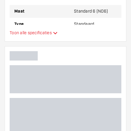
Maat
Standard 6 (NO6)
Type
Standaard
Toon alle specificaties
Flexibiliteit
Extra kleuren
Hoofdkleur