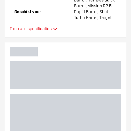
Barrel, Harrows Quick
Barrel, Mission R2.5
Geschikt voor
Rapid Barrel, Shot
Turbo Barrel, Target
Swiss Barrel, Winmau
Toon alle specificaties
Switch Barrel
Vorm dartpunten
Straight Point
Soort grip dartpunten
Nano
Gripzone dartpunten
Hoofdkleur
Lengte dartpunten