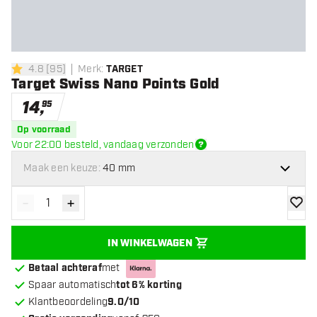
4.8
[
95
]
Merk
:
TARGET
4.8 score sterren
Target Swiss Nano Points Gold
14
,
95
Op voorraad
Voor 22:00 besteld, vandaag verzonden
Maak een keuze:
40 mm
-
+
Verminder hoeveelheid
Verhoog hoeveelheid
toevoe
IN WINKELWAGEN
Betaal achteraf
met
Spaar automatisch
tot 6% korting
Klantbeoordeling
9.0/10