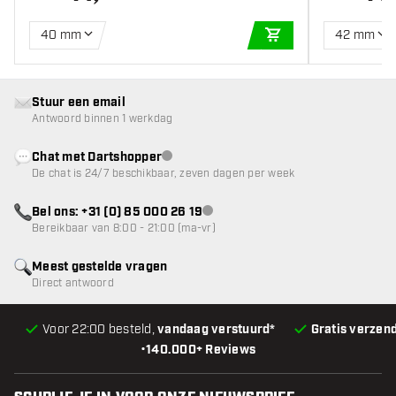
40 mm
42 mm
IN WINKELWAGEN
Stuur een email
Antwoord binnen 1 werkdag
Chat met Dartshopper
klantenservice niet beschikbaar
De chat is 24/7 beschikbaar, zeven dagen per week
Bel ons: +31 (0) 85 000 26 19
klantenservice niet beschikbaar
Bereikbaar van 8:00 - 21:00 (ma-vr)
Meest gestelde vragen
Direct antwoord
Voor 22:00 besteld,
vandaag verstuurd*
Gratis verzen
•
140.000+ Reviews