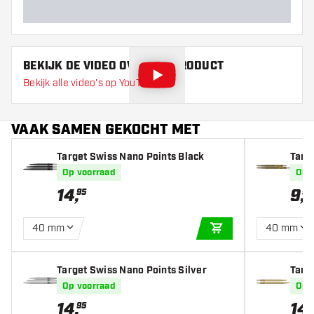
BEKIJK DE VIDEO OVER DIT PRODUCT
Bekijk alle video's op YouTube
VAAK SAMEN GEKOCHT MET
Target Swiss Nano Points Black
Targ
Op voorraad
Op 
14
,
9
,
95
99
40 mm
40 mm
IN WINKELWAGEN
Target Swiss Nano Points Silver
Targ
ttler
Op voorraad
Op 
14
,
14
,
95