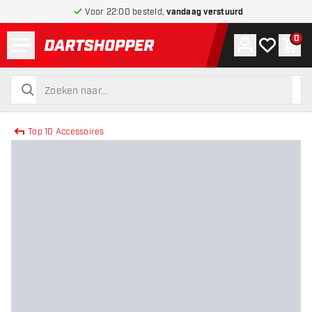
Voor 22:00 besteld,
vandaag verstuurd
Menu
0
Account
Mijn verlang
Win
terug naar home pagina
zoeken
zoeken
Top 10 Accessoires