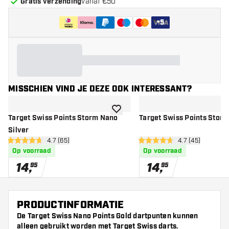
Gratis verzending
vanaf €50
+
5
MISSCHIEN VIND JE DEZE OOK INTERESSANT?
toevoegen aan verlanglijst
Target Swiss Points Storm Nano
Target Swiss Points Storm
Silver
open reviews drawer
4.7 (65)
open reviews d
4.7 (45)
4.7 score sterren
4.7 score sterren
Op voorraad
Op voorraad
14
,
14
,
95
95
PRODUCTINFORMATIE
De Target Swiss Nano Points Gold dartpunten kunnen
alleen gebruikt worden met Target Swiss darts.