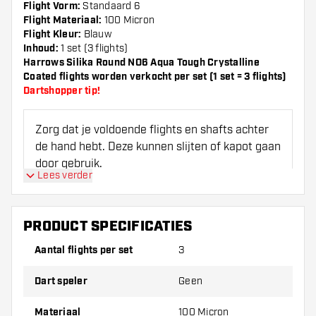
Flight Vorm:
Standaard 6
Flight Materiaal:
100 Micron
Flight Kleur:
Blauw
Inhoud:
1 set (3 flights)
Harrows Silika Round NO6 Aqua Tough Crystalline
Coated flights worden verkocht per set (1 set = 3 flights)
Dartshopper tip!
Zorg dat je voldoende flights en shafts achter
de hand hebt. Deze kunnen slijten of kapot gaan
door gebruik.
Lees verder
Probeer eens een andere vorm, materiaal of
dikte van de flights om erachter te komen
PRODUCT SPECIFICATIES
welke variant het beste bij je past!
Aantal flights per set
3
Dart speler
Geen
Materiaal
100 Micron