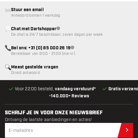
Stuur een email
Antwoord binnen 1 werkdag
Chat met Dartshopper
klantenservice niet beschikbaar
De chat is 24/7 beschikbaar, zeven dagen per week
Bel ons: +31 (0) 85 000 26 19
klantenservice niet beschikbaar
Bereikbaar van 8:00 - 21:00 (ma-vr)
Meest gestelde vragen
Direct antwoord
Voor 22:00 besteld,
vandaag verstuurd*
Gratis verzen
•
140.000+ Reviews
SCHRIJF JE IN VOOR ONZE NIEUWSBRIEF
Ontvang de laatste aanbiedingen en acties!
Schr