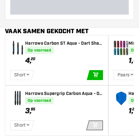
VAAK SAMEN GEKOCHT MET
Harrows Carbon ST Aqua - Dart Shaft
Missi
s
Op voorraad
Op 
4
,
1
,
-
20
Short
Paars
IN WINKELWAGEN
Harrows Supergrip Carbon Aqua - Da
Harr
rt Shafts
Cryst
Op voorraad
Op 
3
,
1
,
95
20
Short
IN WINKELWAGEN