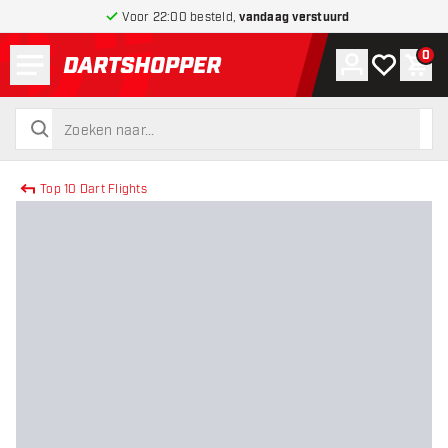
Voor 22:00 besteld,
vandaag verstuurd
Menu
0
Account
Mijn verlang
Win
terug naar home pagina
zoeken
zoeken
Top 10 Dart Flights