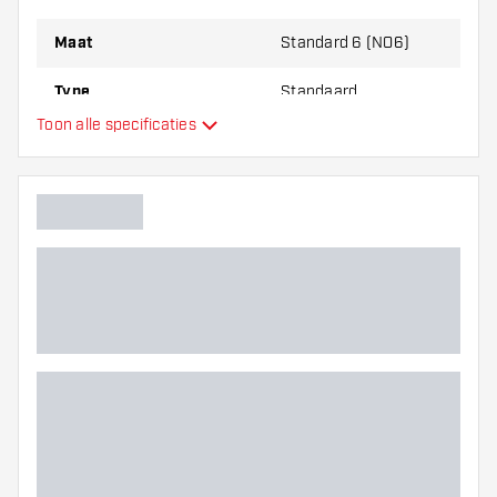
Maat
Standard 6 (NO6)
Type
Standaard
Toon alle specificaties
Flexibiliteit
Hoofdkleur