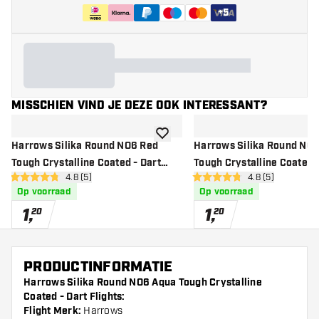
+
5
MISSCHIEN VIND JE DEZE OOK INTERESSANT?
toevoegen aan verlanglijst
Harrows Silika Round NO6 Red
Harrows Silika Round NO
Tough Crystalline Coated - Dart
Tough Crystalline Coated -
open reviews drawer
4.8 (5)
open reviews dr
4.8 (5)
Flights
Flights
4.8 score sterren
4.8 score sterren
Op voorraad
Op voorraad
1
,
1
,
20
20
PRODUCTINFORMATIE
Harrows Silika Round NO6 Aqua Tough Crystalline
Coated - Dart Flights:
Flight Merk:
Harrows