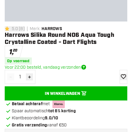
5.0
[
8
]
Merk
:
HARROWS
5 score sterren
Harrows Silika Round NO6 Aqua Tough
Crystalline Coated - Dart Flights
1
,
20
Op voorraad
Voor 22:00 besteld, vandaag verzonden
-
+
Verminder hoeveelheid
Verhoog hoeveelheid
toevoe
IN WINKELWAGEN
Betaal achteraf
met
Spaar automatisch
tot 6% korting
Klantbeoordeling
9.0/10
Gratis verzending
vanaf €50