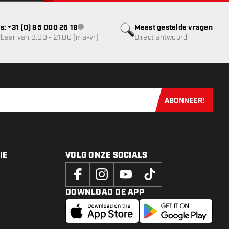
s: +31 (0) 85 000 26 19
Meest gestelde vragen
klantenservice niet beschikbaar
baar van 8:00 - 21:00 (ma-vr)
Direct antwoord
ABONNEER!
Schrijf je dir
IE
VOLG ONZE SOCIALS
DOWNLOAD DE APP