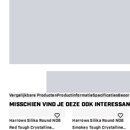
Vergelijkbare Producten
Productinformatie
Specificaties
Beoor
MISSCHIEN VIND JE DEZE OOK INTERESSA
toevoegen aan verlanglijst
toevoe
Harrows Silika Round NO6
Harrows Silika Round NO6
Red Tough Crystalline
Smokey Tough Crystalline