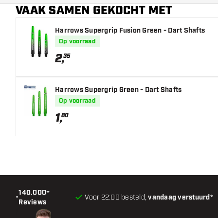
VAAK SAMEN GEKOCHT MET
Harrows Supergrip Fusion Green - Dart Shafts
Op voorraad
2
,
35
Harrows Supergrip Green - Dart Shafts
Op voorraad
1
,
80
140.000+
•
Voor 22:00 besteld,
vandaag verstuurd*
Reviews