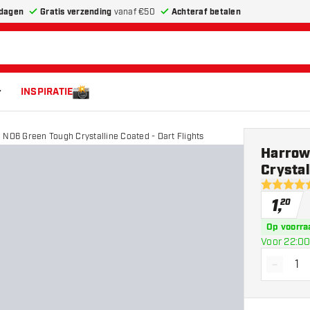
dagen
Gratis verzending
vanaf €50
Achteraf betalen
INSPIRATIE
 NO6 Green Tough Crystalline Coated - Dart Flights
Harrow
Crystal
5 score st
1
,
20
Op voorra
Voor 22:00
-
Vermin