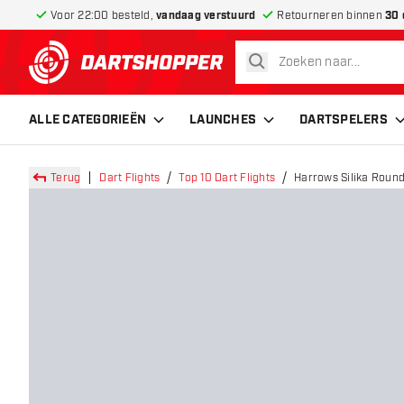
Voor 22:00 besteld,
vandaag verstuurd
Retourneren binnen
30 
zoeken
terug naar home pagina
ALLE CATEGORIEËN
LAUNCHES
DARTSPELERS
Terug
Dart Flights
Top 10 Dart Flights
Harrows Silika Round