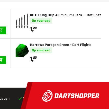
KOTO King Grip Aluminium Black - Dart Shafts
Op voorraad
1
,
20
IN WINKELWAGEN
Harrows Paragon Green - Dart Flights
Op voorraad
1
,
20
IN WINKELWAGEN
 dagen
Voor 22:00 besteld,
vandaag verstuurd*
Grat