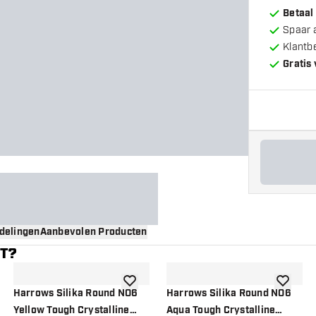
Betaal
Spaar 
Klantb
Gratis
delingen
Aanbevolen Producten
NT?
gen aan verlanglijst
toevoegen aan verlanglijst
toevoege
Harrows Silika Round NO6
Harrows Silika Round NO6
Yellow Tough Crystalline
Aqua Tough Crystalline