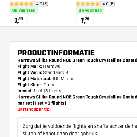
open reviews drawer
4.8 (5)
open reviews draw
4.8 (5)
Coated - Dart Flights
Coated - Dart Flights
4.8 score sterren
4.8 score sterren
Op voorraad
Op voorraad
1
,
1
,
20
20
PRODUCTINFORMATIE
Harrows Silika Round NO6 Green Tough Crystalline Coated -
Flight Merk:
Harrows
Flight Vorm:
Standaard 6
Flight Materiaal:
100 Micron
Flight Kleur:
Groen
Inhoud:
1 set (3 flights)
Harrows Silika Round NO6 Green Tough Crystalline Coated
per set (1 set = 3 flights)
Dartshopper tip!
Zorg dat je voldoende flights en shafts achter de 
slijten of kapot gaan door gebruik.