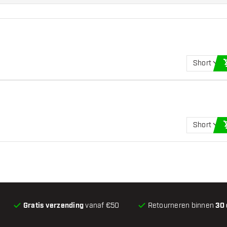
Short
Short
Gratis verzending
vanaf €50
Retourneren binnen
30