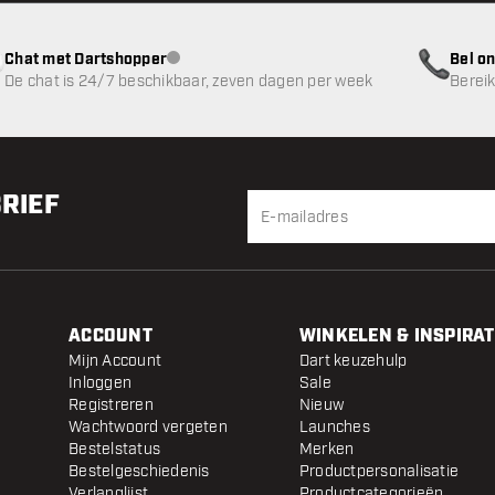
Chat met Dartshopper
Bel on
klantenservice niet beschikbaar
De chat is 24/7 beschikbaar, zeven dagen per week
Bereik
BRIEF
ACCOUNT
WINKELEN & INSPIRAT
Mijn Account
Dart keuzehulp
Inloggen
Sale
Registreren
Nieuw
Wachtwoord vergeten
Launches
Bestelstatus
Merken
Bestelgeschiedenis
Productpersonalisatie
Verlanglijst
Productcategorieën