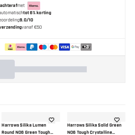
 achteraf
met
automatisch
tot 6% korting
eoordeling
9.0/10
 verzending
vanaf €50
+
3
n aan verlanglijst
toevoegen aan verlanglijst
toevoegen a
Harrows Silika Lumen
Harrows Silika Solid Green
H
Round NO6 Green Tough
NO6 Tough Crystalline
R