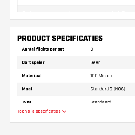
Probeer eens een andere vorm, materiaal of dikte v
erachter te komen welke variant het beste bij je pas
PRODUCT SPECIFICATIES
Aantal flights per set
3
Dart speler
Geen
Materiaal
100 Micron
Maat
Standard 6 (NO6)
Type
Standaard
Toon alle specificaties
Flexibiliteit
Hoofdkleur