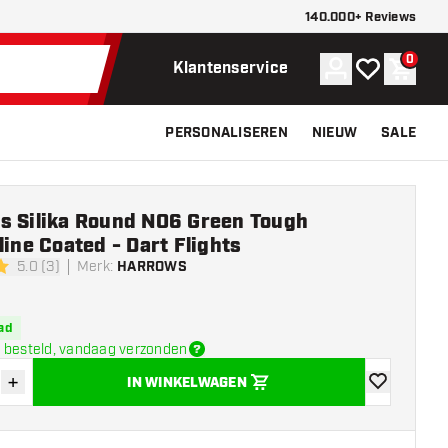
140.000+ Reviews
0
Account
Mijn verlangli
Winke
Klantenservice
PERSONALISEREN
NIEUW
SALE
s Silika Round NO6 Green Tough
line Coated - Dart Flights
5.0 (3)
Merk
:
HARROWS
erren
ad
 besteld, vandaag verzonden
+
IN WINKELWAGEN
der hoeveelheid
Verhoog hoeveelheid
toevoegen aa