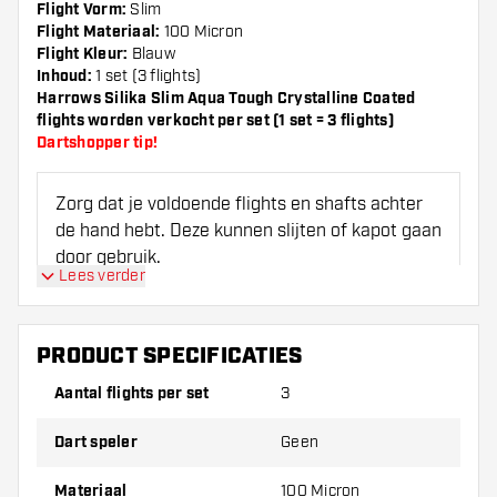
Flight Vorm:
Slim
Flight Materiaal:
100 Micron
Flight Kleur:
Blauw
Inhoud:
1 set (3 flights)
Harrows Silika Slim Aqua Tough Crystalline Coated
flights worden verkocht per set (1 set = 3 flights)
Dartshopper tip!
Zorg dat je voldoende flights en shafts achter
de hand hebt. Deze kunnen slijten of kapot gaan
door gebruik.
Lees verder
Probeer eens een andere vorm, materiaal of
dikte van de flights om erachter te komen
PRODUCT SPECIFICATIES
welke variant het beste bij je past!
Aantal flights per set
3
Dart speler
Geen
Materiaal
100 Micron