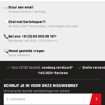
Stuur een email
Antwoord binnen 1 werkdag
Chat met Dartshopper
klantenservice niet beschikbaar
De chat is 24/7 beschikbaar, zeven dagen per week
Bel ons: +31 (0) 85 000 26 19
klantenservice niet beschikbaar
Bereikbaar van 8:00 - 21:00 (ma-vr)
Meest gestelde vragen
Direct antwoord
Voor 22:00 besteld,
vandaag verstuurd*
Gratis verzen
•
140.000+ Reviews
SCHRIJF JE IN VOOR ONZE NIEUWSBRIEF
Ontvang de laatste aanbiedingen en acties!
Schr