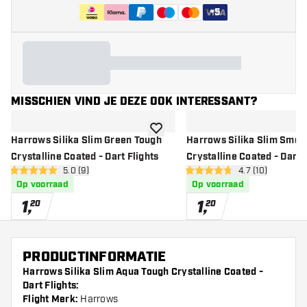
+
5
MISSCHIEN VIND JE DEZE OOK INTERESSANT?
toevoegen aan verlanglijst
Harrows Silika Slim Green Tough
Harrows Silika Slim Smok
Crystalline Coated - Dart Flights
Crystalline Coated - Dart 
open reviews drawer
5.0 (9)
open reviews d
4.7 (10)
5 score sterren
4.7 score sterren
Op voorraad
Op voorraad
1
,
1
,
20
20
PRODUCTINFORMATIE
Harrows Silika Slim Aqua Tough Crystalline Coated -
Dart Flights:
Flight Merk:
Harrows