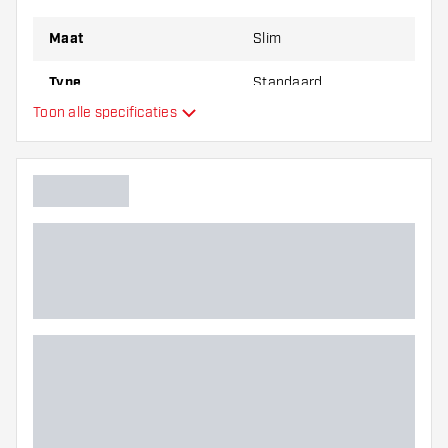
Maat
Slim
Type
Standaard
Toon alle specificaties
Flexibiliteit
Hoofdkleur