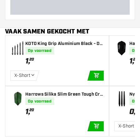
VAAK SAMEN GEKOCHT MET
KOTO King Grip Aluminium Black - Da
Harr
rt Shafts
stall
Op voorraad
Op 
1
,
1
,
20
20
X-Short
IN WINKELWAGEN
Harrows Silika Slim Green Tough Cry
Nylon
stalline Coated - Dart Flights
Op voorraad
Op 
1
,
0
,
20
79
X-Short
IN WINKELWAGEN