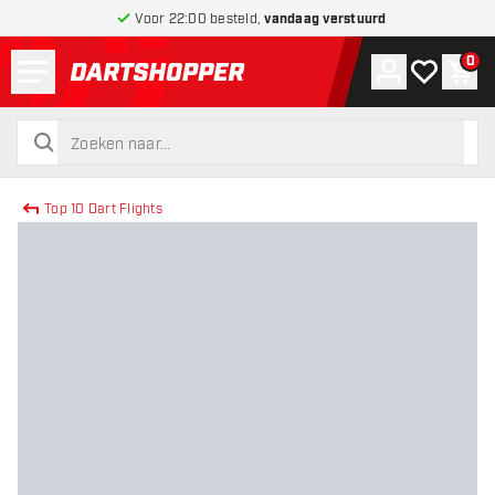
Voor 22:00 besteld,
vandaag verstuurd
Menu
0
Account
Mijn verlang
Win
terug naar home pagina
zoeken
zoeken
Top 10 Dart Flights