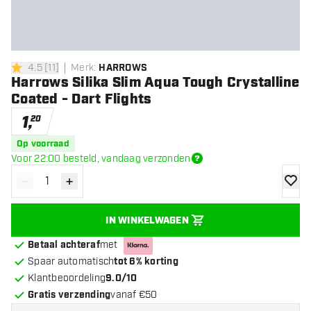
4.5
[
11
]
Merk
:
HARROWS
4.5 score sterren
Harrows Silika Slim Aqua Tough Crystalline
Coated - Dart Flights
1
,
20
Op voorraad
Voor 22:00 besteld, vandaag verzonden
-
+
Verminder hoeveelheid
Verhoog hoeveelheid
toevoe
IN WINKELWAGEN
Betaal achteraf
met
Spaar automatisch
tot 6% korting
Klantbeoordeling
9.0/10
Gratis verzending
vanaf €50