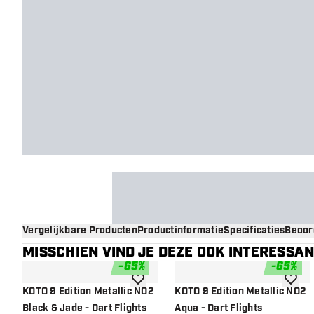
Vergelijkbare Producten
Productinformatie
Specificaties
Beoor
MISSCHIEN VIND JE DEZE OOK INTERESSA
-
65
%
-
65
%
toevoegen aan verlanglijst
toevoe
KOTO 9 Edition Metallic NO2
KOTO 9 Edition Metallic NO2
Black & Jade - Dart Flights
Aqua - Dart Flights