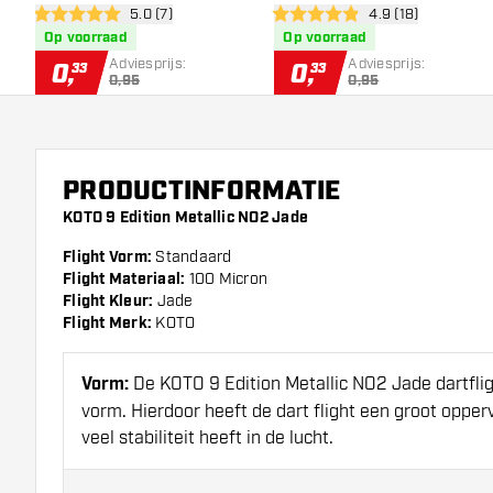
open reviews drawer
5.0 (7)
open reviews dra
4.9 (18)
5 score sterren
4.9 score sterren
Op voorraad
Op voorraad
Adviesprijs:
Adviesprijs:
0
,
0
,
33
33
0,95
0,95
PRODUCTINFORMATIE
KOTO 9 Edition Metallic NO2 Jade
Flight Vorm:
Standaard
Flight Materiaal:
100 Micron
Flight Kleur:
Jade
Flight Merk:
KOTO
Vorm:
De KOTO 9 Edition Metallic NO2 Jade dartfli
vorm. Hierdoor heeft de dart flight een groot oppe
veel stabiliteit heeft in de lucht.