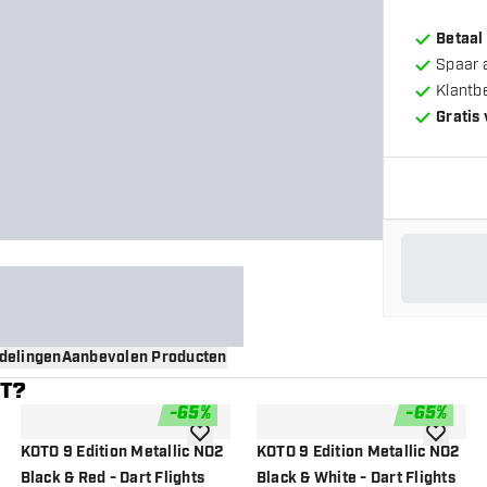
Betaal
Spaar 
Klantb
Gratis
delingen
Aanbevolen Producten
NT?
-
65
%
-
65
%
gen aan verlanglijst
toevoegen aan verlanglijst
toevoege
KOTO 9 Edition Metallic NO2
KOTO 9 Edition Metallic NO2
Black & Red - Dart Flights
Black & White - Dart Flights