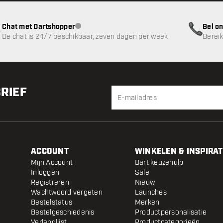
Chat met Dartshopper
Bel on
klantenservice niet beschikbaar
De chat is 24/7 beschikbaar, zeven dagen per week
Bereik
BRIEF
ACCOUNT
WINKELEN & INSPIRAT
Mijn Account
Dart keuzehulp
Inloggen
Sale
Registreren
Nieuw
Wachtwoord vergeten
Launches
Bestelstatus
Merken
Bestelgeschiedenis
Productpersonalisatie
Verlanglijst
Productcategorieën