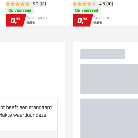
wer
open reviews drawer
5.0 (12)
open reviews drawe
4.5 (10)
5 score sterren
4.5 score sterren
Op voorraad
Op voorraad
Adviesprijs:
Adviesprijs:
0
,
0
,
33
33
0,95
0,95
ght heeft een standaard
rvlakte waardoor deze