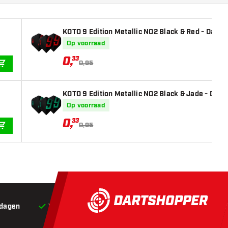
KOTO 9 Edition Metallic NO2 Black & Red - Dart F
Op voorraad
0
,
33
0,95
IN WINKELWAGEN
KOTO 9 Edition Metallic NO2 Black & Jade - Dart 
Op voorraad
0
,
33
0,95
IN WINKELWAGEN
 dagen
Voor 22:00 besteld,
vandaag verstuurd*
Grat