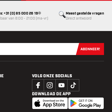
s: +31 (0) 85 000 26 19
Meest gestelde vragen
klantenservice niet beschikbaar
baar van 8:00 - 21:00 (ma-vr)
Direct antwoord
ABONNEER!
Schrijf je dir
IE
VOLG ONZE SOCIALS
DOWNLOAD DE APP