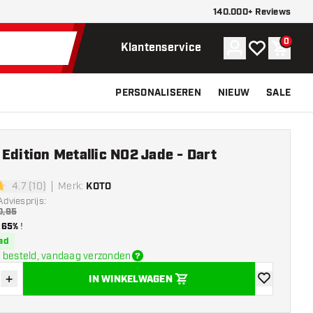
140.000+ Reviews
0
Account
Mijn verlangli
Winke
Klantenservice
PERSONALISEREN
NIEUW
SALE
Edition Metallic NO2 Jade - Dart
4.7 (10)
Merk
:
KOTO
terren
Adviesprijs:
0,95
65%
!
ad
 besteld, vandaag verzonden
+
IN WINKELWAGEN
der hoeveelheid
Verhoog hoeveelheid
toevoegen aa