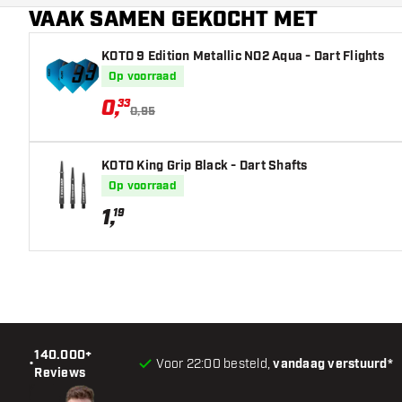
VAAK SAMEN GEKOCHT MET
KOTO 9 Edition Metallic NO2 Aqua - Dart Flights
Op voorraad
0
,
33
0,95
KOTO King Grip Black - Dart Shafts
Op voorraad
1
,
19
140.000+
•
Voor 22:00 besteld,
vandaag verstuurd*
Reviews