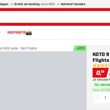
dagen
Gratis verzending
vanaf €50
Achteraf betalen
INSPIRATIE
-
65
%
ic NO2 Jade - Dart Flights
KOTO 9 
Flights
4.7 score s
0
,
33
Je bespaart
Op voorra
Voor 22:00
-
Vermin