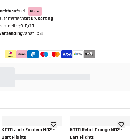
 achteraf
met
automatisch
tot 6% korting
eoordeling
9.0/10
 verzending
vanaf €50
+
3
n aan verlanglijst
toevoegen aan verlanglijst
toevoegen a
KOTO Jade Emblem NO2 -
KOTO Rebel Orange NO2 -
K
Dart Flights
Dart Flights
D