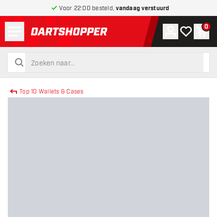
Voor 22:00 besteld,
vandaag verstuurd
Menu
0
Account
Mijn verlang
Win
terug naar home pagina
zoeken
zoeken
Top 10 Wallets & Cases