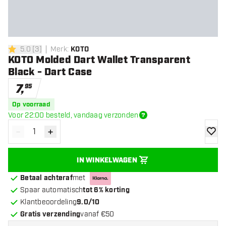
5.0
[
3
]
Merk
:
KOTO
5 score sterren
KOTO Molded Dart Wallet Transparent
Black - Dart Case
7
,
95
Op voorraad
Voor 22:00 besteld, vandaag verzonden
-
+
Verminder hoeveelheid
Verhoog hoeveelheid
toevoe
IN WINKELWAGEN
Betaal achteraf
met
Spaar automatisch
tot 6% korting
Klantbeoordeling
9.0/10
Gratis verzending
vanaf €50