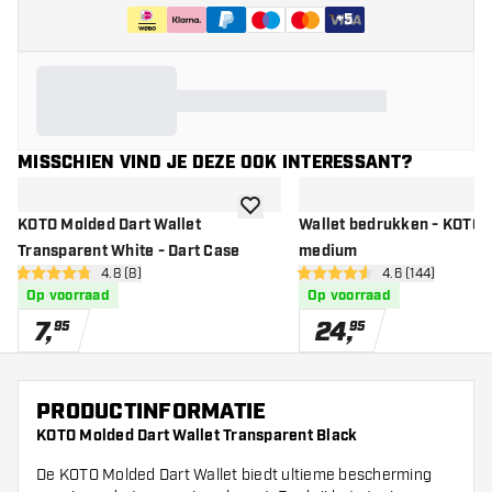
+
5
MISSCHIEN VIND JE DEZE OOK INTERESSANT?
toevoegen aan verlanglijst
KOTO Molded Dart Wallet
Wallet bedrukken - KOTO 
Transparent White - Dart Case
medium
open reviews drawer
4.8 (8)
open reviews d
4.6 (144)
4.8 score sterren
4.6 score sterren
Op voorraad
Op voorraad
7
,
24
,
95
95
PRODUCTINFORMATIE
KOTO Molded Dart Wallet Transparent Black
De KOTO Molded Dart Wallet biedt ultieme bescherming