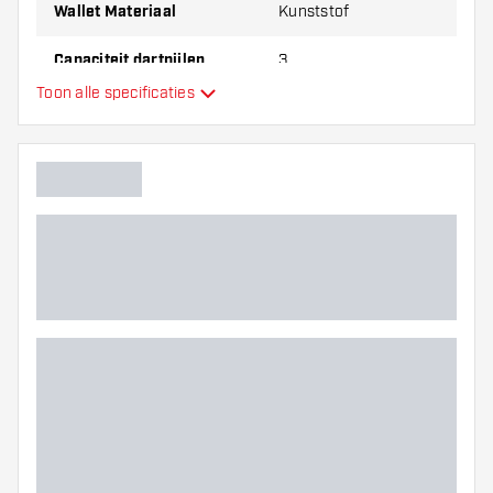
Wallet Materiaal
Kunststof
Capaciteit dartpijlen
3
Toon alle specificaties
Extra kleuren
Hoofdkleur