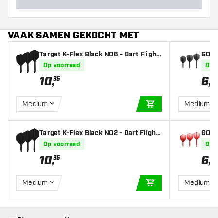
VAAK SAMEN GEKOCHT MET
Target K-Flex Black NO6 - Dart Flight
GOAT 
s
Op voorraad
Op 
10
,
6
,
95
95
Medium
Medium
IN WINKELWAGEN
Target K-Flex Black NO2 - Dart Flight
GOAT 
s
Op voorraad
Op 
10
,
6
,
95
95
Medium
Medium
IN WINKELWAGEN