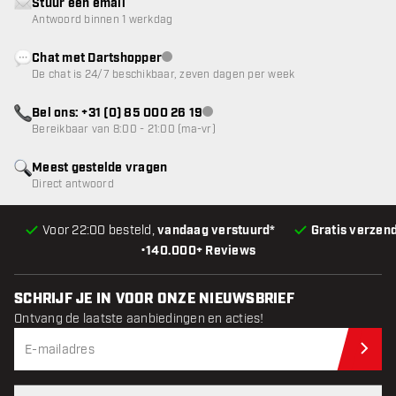
Stuur een email
Antwoord binnen 1 werkdag
Chat met Dartshopper
klantenservice niet beschikbaar
De chat is 24/7 beschikbaar, zeven dagen per week
Bel ons: +31 (0) 85 000 26 19
klantenservice niet beschikbaar
Bereikbaar van 8:00 - 21:00 (ma-vr)
Meest gestelde vragen
Direct antwoord
Voor 22:00 besteld,
vandaag verstuurd*
Gratis verzen
•
140.000+ Reviews
SCHRIJF JE IN VOOR ONZE NIEUWSBRIEF
Ontvang de laatste aanbiedingen en acties!
Schr