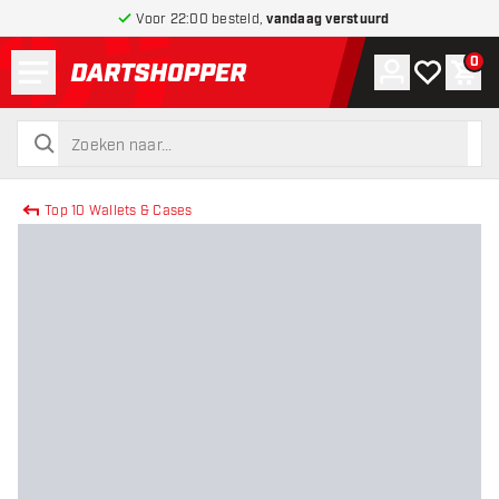
Voor 22:00 besteld,
vandaag verstuurd
Menu
0
Account
Mijn verlang
Win
terug naar home pagina
zoeken
zoeken
Top 10 Wallets & Cases