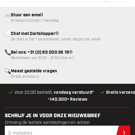
Stuur een email
Antwoord binnen 1 werkdag
Chat met Dartshopper
klantenservice niet beschikbaar
De chat is 24/7 beschikbaar, zeven dagen per week
Bel ons: +31 (0) 85 000 26 19
klantenservice niet beschikbaar
Bereikbaar van 8:00 - 21:00 (ma-vr)
Meest gestelde vragen
Direct antwoord
Voor 22:00 besteld,
vandaag verstuurd*
Gratis verzen
•
140.000+ Reviews
SCHRIJF JE IN VOOR ONZE NIEUWSBRIEF
Ontvang de laatste aanbiedingen en acties!