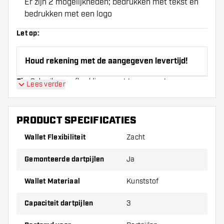
Er zijn 2 mogelijkheden; bedrukken met tekst en
bedrukken met een logo
Let op:
Houd rekening met de aangegeven levertijd!
Tip:
Gebruik.png afbeeldingen met transparante
Lees verder
achtergrond en plaats deze op de wallet. Zwart op zwart is
zichtbaar bijvoorbeeld.
PRODUCT SPECIFICATIES
Bedrukte wallets kunnen alleen in het geval van
fabricagefouten retour gezonden worden.
Wallet Flexibiliteit
Zacht
Gemonteerde dartpijlen
Ja
Wallet Materiaal
Kunststof
Capaciteit dartpijlen
3