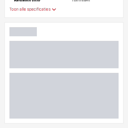
Bestemd voor
Dartpijlen
Toon alle specificaties
Hoofdkleur