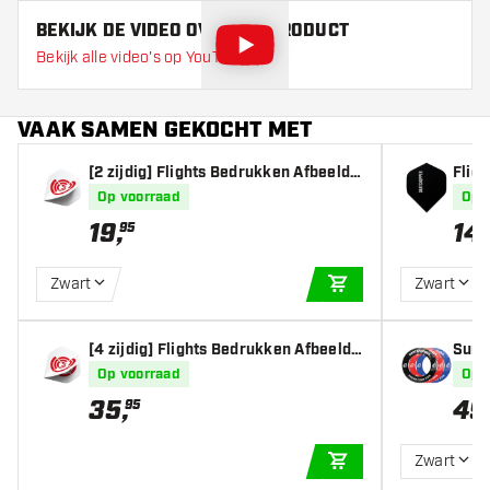
BEKIJK DE VIDEO OVER DIT PRODUCT
Bekijk alle video's op YouTube
VAAK SAMEN GEKOCHT MET
[2 zijdig] Flights Bedrukken Afbeeldi
Flig
ng (10 sets)
(10 s
Op voorraad
Op 
19
,
14
,
95
Zwart
Zwart
IN WINKELWAGEN
[4 zijdig] Flights Bedrukken Afbeeldi
Surr
ng (10 sets)
- Ful
Op voorraad
Op 
35
,
49
95
Zwart
IN WINKELWAGEN