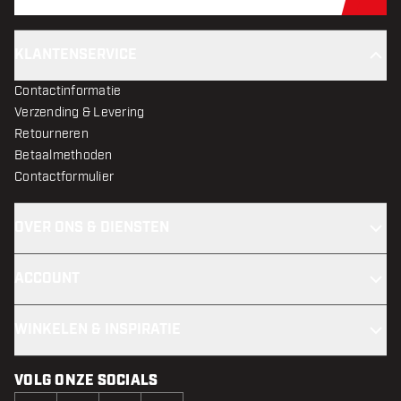
Schr
KLANTENSERVICE
Contactinformatie
Verzending & Levering
Retourneren
Betaalmethoden
Contactformulier
OVER ONS & DIENSTEN
ACCOUNT
WINKELEN & INSPIRATIE
VOLG ONZE SOCIALS