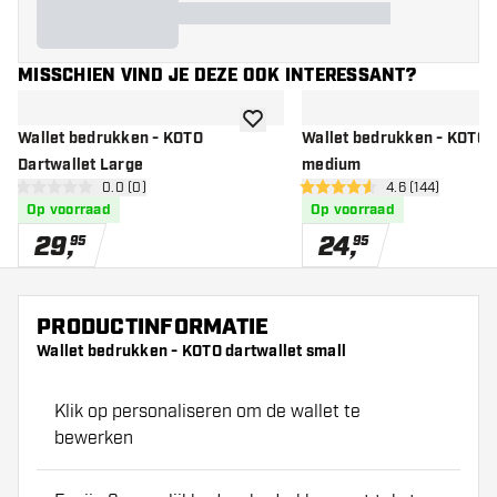
MISSCHIEN VIND JE DEZE OOK INTERESSANT?
toevoegen aan verlanglijst
Wallet bedrukken - KOTO
Wallet bedrukken - KOTO 
Dartwallet Large
medium
open reviews drawer
0.0 (0)
open reviews d
4.6 (144)
0 score sterren
4.6 score sterren
Op voorraad
Op voorraad
29
,
24
,
95
95
PRODUCTINFORMATIE
Wallet bedrukken - KOTO dartwallet small
Klik op personaliseren om de wallet te
bewerken