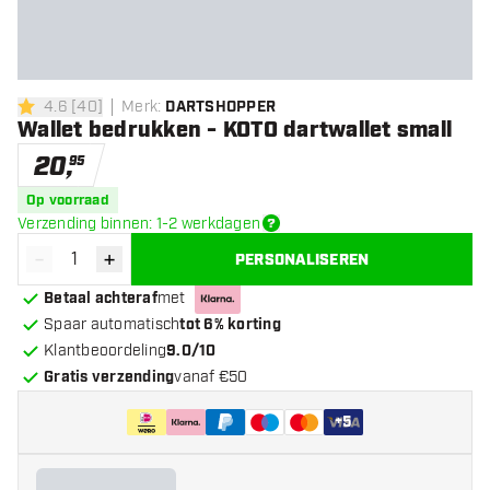
4.6
[
40
]
Merk
:
DARTSHOPPER
4.6 score sterren
Wallet bedrukken - KOTO dartwallet small
20
,
95
Op voorraad
Verzending binnen: 1-2 werkdagen
-
+
PERSONALISEREN
Verminder hoeveelheid
Verhoog hoeveelheid
Betaal achteraf
met
Spaar automatisch
tot 6% korting
Klantbeoordeling
9.0/10
Gratis verzending
vanaf €50
+
5