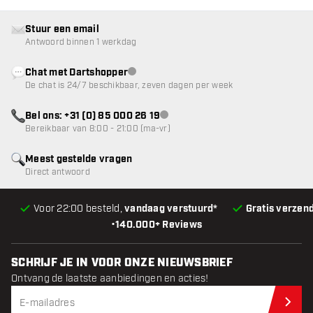
Stuur een email
Antwoord binnen 1 werkdag
Chat met Dartshopper
klantenservice niet beschikbaar
De chat is 24/7 beschikbaar, zeven dagen per week
Bel ons: +31 (0) 85 000 26 19
klantenservice niet beschikbaar
Bereikbaar van 8:00 - 21:00 (ma-vr)
Meest gestelde vragen
Direct antwoord
Voor 22:00 besteld,
vandaag verstuurd*
Gratis verzen
•
140.000+ Reviews
SCHRIJF JE IN VOOR ONZE NIEUWSBRIEF
Ontvang de laatste aanbiedingen en acties!
Schr