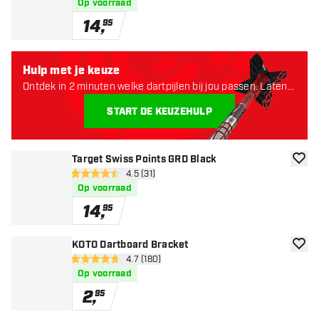
Op voorraad
14
,
95
Hulp met je keuze
Ontdek in 2 minuten welke dartpijlen bij jou passen. Laten
starten:
START DE KEUZEHULP
Target Swiss Points GRD Black
toevoe
open reviews drawer
4.5 (31)
4.5 score sterren
Op voorraad
14
,
95
KOTO Dartboard Bracket
toevoe
open reviews drawer
4.7 (180)
4.7 score sterren
Op voorraad
2
,
95