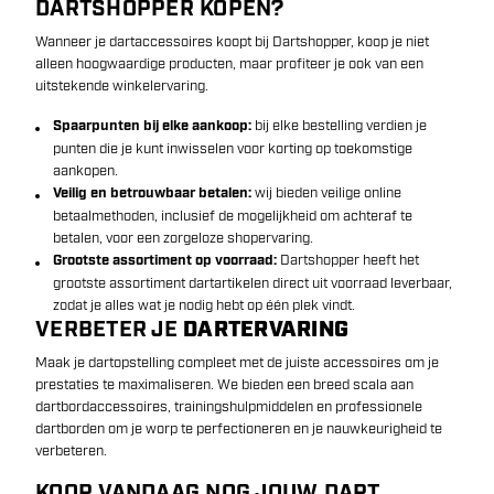
DARTSHOPPER KOPEN?
Wanneer je dartaccessoires koopt bij Dartshopper, koop je niet
alleen hoogwaardige producten, maar profiteer je ook van een
uitstekende winkelervaring.
Spaarpunten bij elke aankoop:
bij elke bestelling verdien je
punten die je kunt inwisselen voor korting op toekomstige
aankopen.
Veilig en betrouwbaar betalen:
wij bieden veilige online
betaalmethoden, inclusief de mogelijkheid om achteraf te
betalen, voor een zorgeloze shopervaring.
Grootste assortiment op voorraad:
Dartshopper heeft het
grootste assortiment dartartikelen direct uit voorraad leverbaar,
zodat je alles wat je nodig hebt op één plek vindt.
VERBETER JE
DARTERVARING
Maak je dartopstelling compleet met de juiste accessoires om je
prestaties te maximaliseren. We bieden een breed scala aan
dartbordaccessoires, trainingshulpmiddelen en professionele
dartborden om je worp te perfectioneren en je nauwkeurigheid te
verbeteren.
KOOP VANDAAG NOG JOUW DART