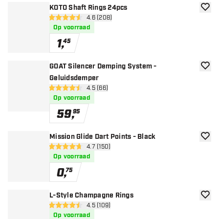
KOTO Shaft Rings 24pcs
toevoe
open reviews drawer
4.6 (208)
4.6 score sterren
Op voorraad
1
,
45
GOAT Silencer Demping System -
toevoe
Geluidsdemper
open reviews drawer
4.5 (66)
4.5 score sterren
Op voorraad
59
,
95
Mission Glide Dart Points - Black
toevoe
open reviews drawer
4.7 (150)
4.7 score sterren
Op voorraad
0
,
75
L-Style Champagne Rings
toevoe
open reviews drawer
4.5 (109)
4.5 score sterren
Op voorraad