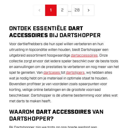
...
1
2
28
Vorige
Volgende
ONTDEK ESSENTIËLE
DART
ACCESSOIRES
BIJ DARTSHOPPER
Voor dartliefhebbers die hun spel willen verbeteren en hun
uitrusting in topconditie willen houden, biedt Dartshopper een
uitgebreid assortiment hoogwaardige
dartaccessoires
. Onze
collectie zorgt ervoor dat iedere speler beschikt over de beste tools
en aanvullingen om de prestaties te verbeteren en nog meer van het
spel te genieten. Van
dartcases
tot
dartslijpers
, wij hebben alles
wat je nodig hebt om je materiaal in optimale staat te houden.
Bovendien profiteer je van voordelen zoals spaarpunten voor
korting, veilige online betalingen en de grootste voorraad
beschikbaar. Dartshopper is dé ultieme bestemming voor alles wat
met darts te maken heeft.
WAAROM
DART ACCESSOIRES
VAN
DARTSHOPPER?
Bij Dartshopper zijn we trots op ons brede aanbod aan