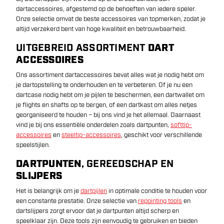
dartaccessoires, afgestemd op de behoeften van iedere speler.
Onze selectie omvat de beste accessoires van topmerken, zodat je
altijd verzekerd bent van hoge kwaliteit en betrouwbaarheid.
UITGEBREID ASSORTIMENT
DART
ACCESSOIRES
Ons assortiment dartaccessoires bevat alles wat je nodig hebt om
je dartopstelling te onderhouden en te verbeteren. Of je nu een
dartcase nodig hebt om je pijlen te beschermen, een dartwallet om
je flights en shafts op te bergen, of een dartkast om alles netjes
georganiseerd te houden – bij ons vind je het allemaal. Daarnaast
vind je bij ons essentiële onderdelen zoals dartpunten,
softtip-
accessoires
en
steeltip-accessoires
, geschikt voor verschillende
speelstijlen.
DARTPUNTEN
, GEREEDSCHAP EN
SLIJPERS
Het is belangrijk om je
dartpijlen
in optimale conditie te houden voor
een constante prestatie. Onze selectie van
repointing tools
en
dartslijpers zorgt ervoor dat je dartpunten altijd scherp en
speelklaar zijn. Deze tools zijn eenvoudig te gebruiken en bieden