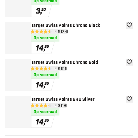
Op voorraad
3
,
50
Target Swiss Points Chrono Black
toevoe
open reviews drawer
4.5 (34)
4.5 score sterren
Op voorraad
14
,
95
Target Swiss Points Chrono Gold
toevoe
open reviews drawer
4.6 (51)
4.6 score sterren
Op voorraad
14
,
95
Target Swiss Points GRD Silver
toevoe
open reviews drawer
4.3 (18)
4.3 score sterren
Op voorraad
14
,
95