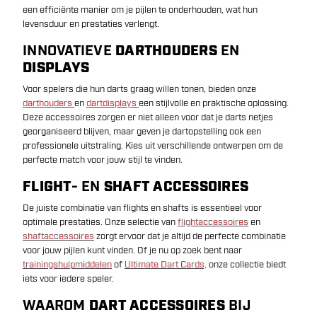
een efficiënte manier om je pijlen te onderhouden, wat hun
levensduur en prestaties verlengt.
INNOVATIEVE
DARTHOUDERS
EN
DISPLAYS
Voor spelers die hun darts graag willen tonen, bieden onze
darthouders
en
dartdisplays
een stijlvolle en praktische oplossing.
Deze accessoires zorgen er niet alleen voor dat je darts netjes
georganiseerd blijven, maar geven je dartopstelling ook een
professionele uitstraling. Kies uit verschillende ontwerpen om de
perfecte match voor jouw stijl te vinden.
FLIGHT
- EN
SHAFT ACCESSOIRES
De juiste combinatie van flights en shafts is essentieel voor
optimale prestaties. Onze selectie van
flightaccessoires
en
shaftaccessoires
zorgt ervoor dat je altijd de perfecte combinatie
voor jouw pijlen kunt vinden. Of je nu op zoek bent naar
trainingshulpmiddelen
of
Ultimate Dart Cards,
onze collectie biedt
iets voor iedere speler.
WAAROM
DART ACCESSOIRES
BIJ