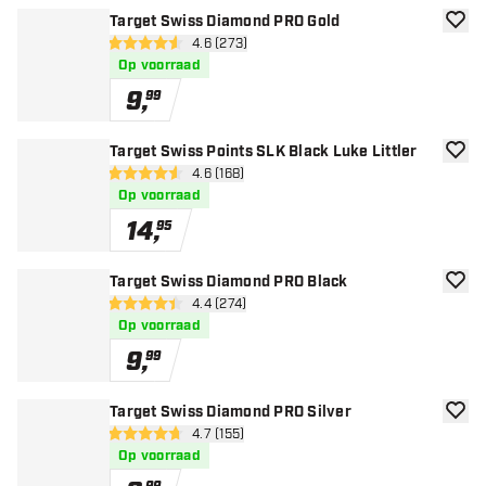
Target Swiss Diamond PRO Gold
toevoe
open reviews drawer
4.6 (273)
4.6 score sterren
Op voorraad
9
,
99
Target Swiss Points SLK Black Luke Littler
toevoe
open reviews drawer
4.6 (168)
4.6 score sterren
Op voorraad
14
,
95
Target Swiss Diamond PRO Black
toevoe
open reviews drawer
4.4 (274)
4.4 score sterren
Op voorraad
9
,
99
Target Swiss Diamond PRO Silver
toevoe
open reviews drawer
4.7 (155)
4.7 score sterren
Op voorraad