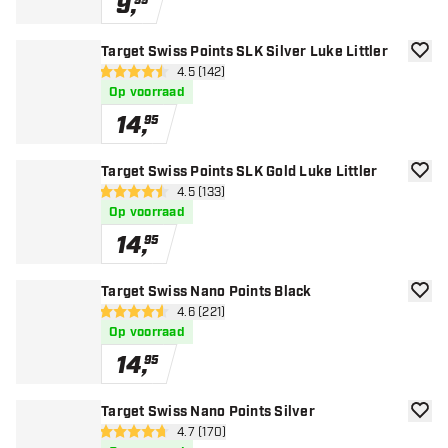
9
,
99
Target Swiss Points SLK Silver Luke Littler
toevoe
open reviews drawer
4.5 (142)
4.5 score sterren
Op voorraad
14
,
95
Target Swiss Points SLK Gold Luke Littler
toevoe
open reviews drawer
4.5 (133)
4.5 score sterren
Op voorraad
14
,
95
Target Swiss Nano Points Black
toevoe
open reviews drawer
4.6 (221)
4.6 score sterren
Op voorraad
14
,
95
Target Swiss Nano Points Silver
toevoe
open reviews drawer
4.7 (170)
4.7 score sterren