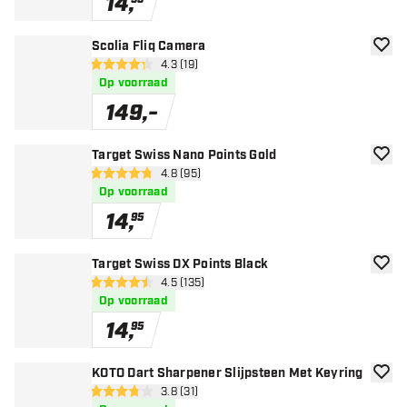
14
,
Scolia Fliq Camera
toevoe
open reviews drawer
4.3 (19)
4.3 score sterren
Op voorraad
149
,
-
Target Swiss Nano Points Gold
toevoe
open reviews drawer
4.8 (95)
4.8 score sterren
Op voorraad
14
,
95
Target Swiss DX Points Black
toevoe
open reviews drawer
4.5 (135)
4.5 score sterren
Op voorraad
14
,
95
KOTO Dart Sharpener Slijpsteen Met Keyring
toevoe
open reviews drawer
3.8 (31)
3.8 score sterren