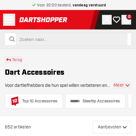
Voor 22:00 besteld,
vandaag verstuurd
Menu
0
Account
Mijn verlang
Win
terug naar home pagina
zoeken
zoeken
Terug
Dart Accessoires
Meer
Voor dartliefhebbers die hun spel willen verbeteren en
hun uitrusting in topconditie willen houden, biedt
Dartshopper een uitgebreid assortiment hoogwaardige
Top 10 Accessoires
Steeltip Accessoires
dartaccessoires . Onze collectie zorgt er
652
artikelen
Aanbevolen