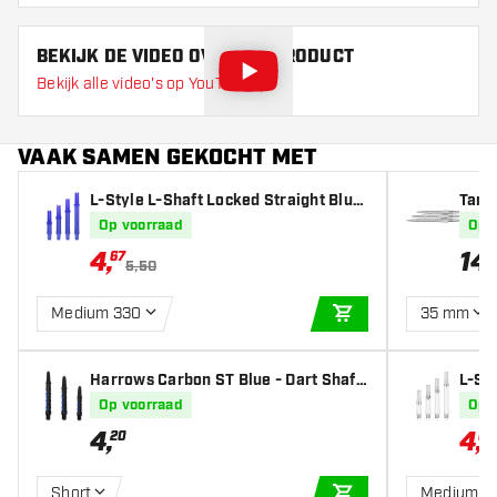
BEKIJK DE VIDEO OVER DIT PRODUCT
Bekijk alle video's op YouTube
VAAK SAMEN GEKOCHT MET
L-Style L-Shaft Locked Straight Blue
Targ
- Dart Shafts
er
Op voorraad
Op 
4
,
14
,
67
5,50
Medium 330
35 mm
IN WINKELWAGEN
Harrows Carbon ST Blue - Dart Shaft
L-Sty
s
r - D
Op voorraad
Op 
4
,
4
,
20
67
Short
Medium 3