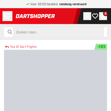
Voor 22:00 besteld,
vandaag verstuurd
Menu
0
Account
Mijn verlang
Win
terug naar home pagina
zoeken
zoeken
-
15
%
Top 10 Dart Flights