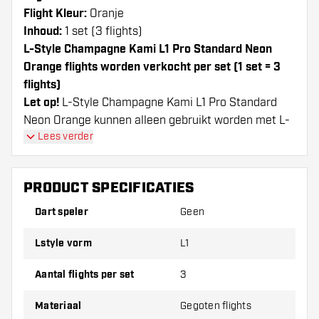
Flight Kleur:
Oranje
Inhoud:
1 set (3 flights)
L-Style Champagne Kami L1 Pro Standard Neon
Orange flights worden verkocht per set (1 set = 3
flights)
Let op!
L-Style Champagne Kami L1 Pro Standard
Neon Orange kunnen alleen gebruikt worden met L-
Style Shafts of Nylon shafts van andere merken.
Lees verder
Dartshopper tip!
PRODUCT SPECIFICATIES
Zorg dat je voldoende flights en shafts achter
de hand hebt. Deze kunnen slijten of kapot gaan
Dart speler
Geen
door gebruik.
Lstyle vorm
L1
Probeer eens een andere vorm, materiaal of
Aantal flights per set
3
dikte van de flights om erachter te komen
welke variant het beste bij je past!
Materiaal
Gegoten flights