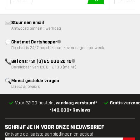
IN WINKELWAGEN
Stuur een email
Antwoord binnen 1 werkdag
Chat met Dartshopper
klantenservice niet beschikbaar
De chat is 24/7 beschikbaar, zeven dagen per week
Bel ons: +31 (0) 85 000 26 19
klantenservice niet beschikbaar
Bereikbaar van 8:00 - 21:00 (ma-vr)
Meest gestelde vragen
Direct antwoord
Voor 22:00 besteld,
vandaag verstuurd*
Gratis verzen
•
140.000+ Reviews
SCHRIJF JE IN VOOR ONZE NIEUWSBRIEF
Ontvang de laatste aanbiedingen en acties!