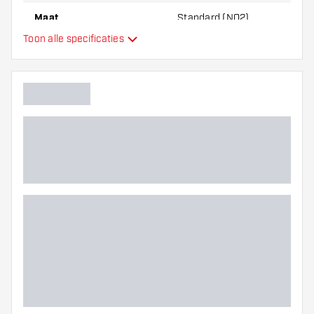
Maat
Standard (NO2)
Toon alle specificaties
Type
Flexibiliteit
Hoofdkleur