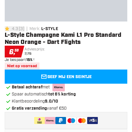
4.3
[
3
]
Merk
:
L-STYLE
4.3 score sterren
L-Style Champagne Kami L1 Pro Standard
Neon Orange - Dart Flights
Adviesprijs:
6
,
59
7,75
Je bespaart
15%
!
Niet op voorraad
GEEF MIJ EEN SEINTJE
Betaal achteraf
met
Spaar automatisch
tot 6% korting
Klantbeoordeling
9.0/10
Gratis verzending
vanaf €50
+
5