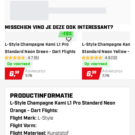
MISSCHIEN VIND JE DEZE OOK INTERESSANT?
-
15
%
toevoegen aan verlanglijst
L-Style Champagne Kami L1 Pro
L-Style Champagne Kami L
Standard Neon Green - Dart Flights
Standard Neon Yellow - Da
open reviews drawer
4.7 (6)
open reviews d
4.9 (12)
4.7 score sterren
4.9 score sterren
Op voorraad
Op voorraad
Adviesprijs:
Adviesprijs:
6
,
6
,
59
59
7,75
7,75
PRODUCTINFORMATIE
L-Style Champagne Kami L1 Pro Standard Neon
Orange - Dart Flights:
Flight Merk:
L-Style
Flight Vorm:
Flight Materiaal:
Kunststof