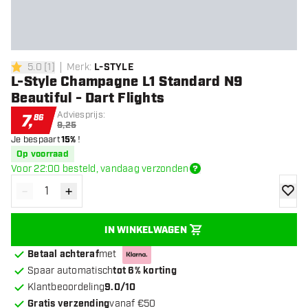
5.0
[
1
]
Merk
:
L-STYLE
5 score sterren
L-Style Champagne L1 Standard N9
Beautiful - Dart Flights
Adviesprijs:
7
,
86
9,25
Je bespaart
15%
!
Op voorraad
Voor 22:00 besteld, vandaag verzonden
-
+
Verminder hoeveelheid
Verhoog hoeveelheid
toevoe
IN WINKELWAGEN
Betaal achteraf
met
Spaar automatisch
tot 6% korting
Klantbeoordeling
9.0/10
Gratis verzending
vanaf €50