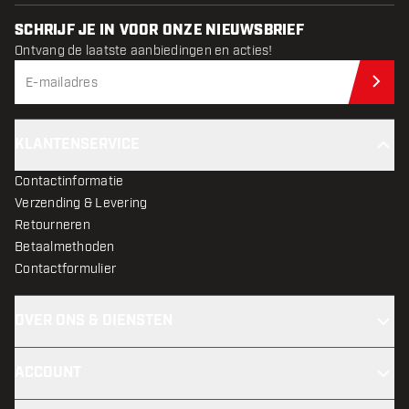
SCHRIJF JE IN VOOR ONZE NIEUWSBRIEF
Ontvang de laatste aanbiedingen en acties!
Schr
KLANTENSERVICE
Contactinformatie
Verzending & Levering
Retourneren
Betaalmethoden
Contactformulier
OVER ONS & DIENSTEN
ACCOUNT