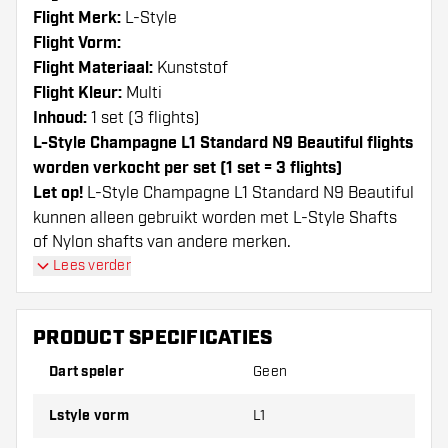
Flight Merk:
L-Style
Flight Vorm:
Flight Materiaal:
Kunststof
Flight Kleur:
Multi
Inhoud:
1 set (3 flights)
L-Style Champagne L1 Standard N9 Beautiful flights
worden verkocht per set (1 set = 3 flights)
Let op!
L-Style Champagne L1 Standard N9 Beautiful
kunnen alleen gebruikt worden met L-Style Shafts
of Nylon shafts van andere merken.
Dartshopper tip!
Lees verder
Zorg dat je voldoende flights en shafts achter
PRODUCT SPECIFICATIES
de hand hebt. Deze kunnen slijten of kapot gaan
door gebruik.
Dart speler
Geen
Lstyle vorm
L1
Probeer eens een andere vorm, materiaal of