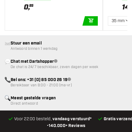
0
,
14
,
95
35 mm
IN WINKELWAGEN
Stuur een email
Antwoord binnen 1 werkdag
Chat met Dartshopper
klantenservice niet beschikbaar
De chat is 24/7 beschikbaar, zeven dagen per week
Bel ons: +31 (0) 85 000 26 19
klantenservice niet beschikbaar
Bereikbaar van 8:00 - 21:00 (ma-vr)
Meest gestelde vragen
Direct antwoord
Voor 22:00 besteld,
vandaag verstuurd*
Gratis verzen
•
140.000+ Reviews