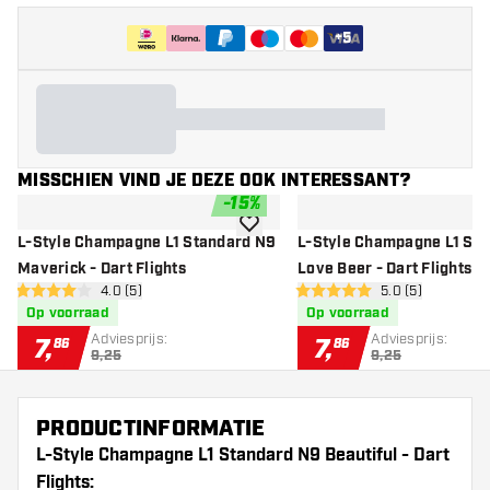
+
5
MISSCHIEN VIND JE DEZE OOK INTERESSANT?
-
15
%
toevoegen aan verlanglijst
L-Style Champagne L1 Standard N9
L-Style Champagne L1 St
Maverick - Dart Flights
Love Beer - Dart Flights
open reviews drawer
4.0 (5)
open reviews dr
5.0 (5)
4 score sterren
5 score sterren
Op voorraad
Op voorraad
Adviesprijs:
Adviesprijs:
7
,
7
,
86
86
9,25
9,25
PRODUCTINFORMATIE
L-Style Champagne L1 Standard N9 Beautiful - Dart
Flights: