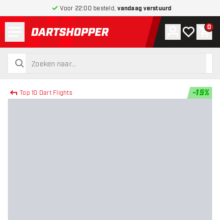
Voor 22:00 besteld,
vandaag verstuurd
Menu
0
Account
Mijn verlang
Win
terug naar home pagina
zoeken
zoeken
-
15
%
Top 10 Dart Flights