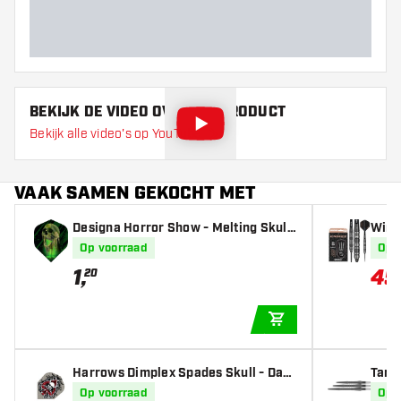
BEKIJK DE VIDEO OVER DIT PRODUCT
Bekijk alle video's op YouTube
VAAK SAMEN GEKOCHT MET
Designa Horror Show - Melting Skull
Winm
NO2 - Dart Flights
r Exc
Op voorraad
Op 
1
,
45
20
IN WINKELWAGEN
Harrows Dimplex Spades Skull - Dart
Targ
Flights
ck
Op voorraad
Op 