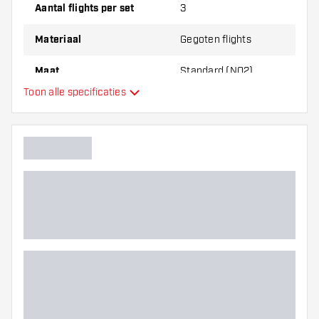
dikte van de flights om erachter te komen
Aantal flights per set
3
welke variant het beste bij je past!
Materiaal
Gegoten flights
Maat
Standard (NO2)
Toon alle specificaties
Type
Flexibiliteit
Hoofdkleur