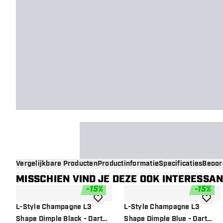
Vergelijkbare Producten
Productinformatie
Specificaties
Beoor
MISSCHIEN VIND JE DEZE OOK INTERESSA
-
15
%
-
15
%
toevoegen aan verlanglijst
toevoe
L-Style Champagne L3
L-Style Champagne L3
Shape Dimple Black - Dart
Shape Dimple Blue - Dart