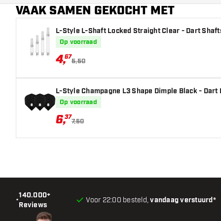
VAAK SAMEN GEKOCHT MET
Hoofdkleur
L-Style L-Shaft Locked Straight Clear - Dart Shaft
Op voorraad
4
,
67
5,50
L-Style Champagne L3 Shape Dimple Black - Dart 
Op voorraad
6
,
37
7,50
140.000+
•
Voor 22:00 besteld,
vandaag verstuurd*
Reviews