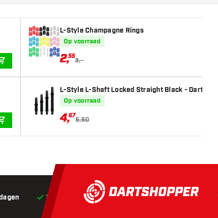
L-Style Champagne Rings
Op voorraad
2
,
55
3,-
IN WINKELWAGEN
L-Style L-Shaft Locked Straight Black - Dart Sha
Op voorraad
4
,
67
5,50
IN WINKELWAGEN
 dagen
Voor 22:00 besteld,
vandaag verstuurd*
Grat