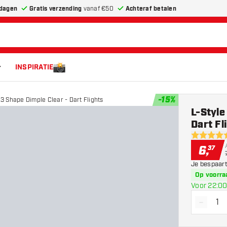
dagen
Gratis verzending
vanaf €50
Achteraf betalen
INSPIRATIE
-
15
%
 Shape Dimple Clear - Dart Flights
L-Styl
Dart Fl
4.9 score 
6
,
37
Je bespaart
Op voorra
Voor 22:00
-
Vermin