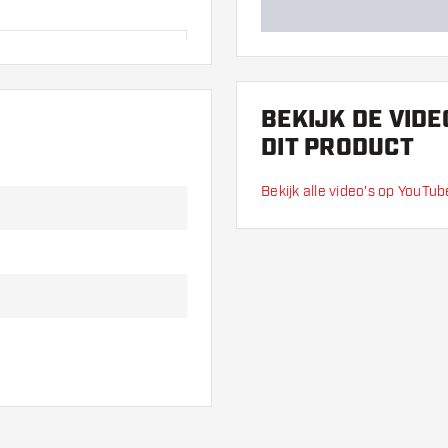
hand hebt. Deze kunnen
BEKIJK DE VIDE
an de flights om
DIT PRODUCT
t!
Bekijk alle video's op YouTub