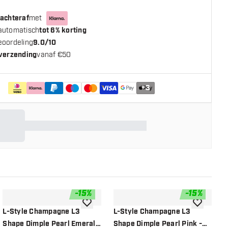
 achteraf
met
automatisch
tot 6% korting
eoordeling
9.0/10
 verzending
vanaf €50
+
3
-
15
%
-
15
%
n aan verlanglijst
toevoegen aan verlanglijst
toevoegen a
L-Style Champagne L3
L-Style Champagne L3
L
Shape Dimple Pearl Emerald
Shape Dimple Pearl Pink -
S