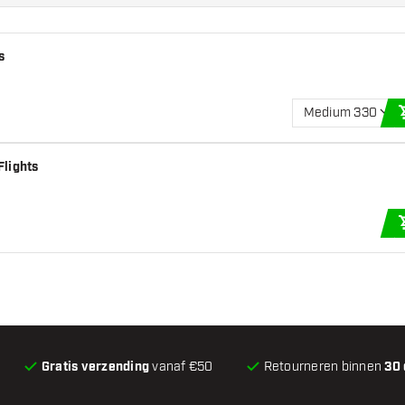
s
Medium 330
Flights
Gratis verzending
vanaf €50
Retourneren binnen
30