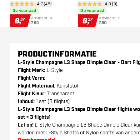
open reviews drawer
4.7 (45)
open reviews draw
4.8 (9)
Flights
Flights
4.7 score sterren
4.8 score sterren
Op voorraad
Op voorraad
Adviesprijs:
Adviesprijs:
6
,
6
,
37
37
7,50
7,50
PRODUCTINFORMATIE
L-Style Champagne L3 Shape Dimple Clear - Dart Flig
Flight Merk:
L-Style
Flight Vorm:
Flight Materiaal:
Kunststof
Flight Kleur:
Transparant
Inhoud:
1 set (3 flights)
L-Style Champagne L3 Shape Dimple Clear flights wo
set = 3 flights)
Let op!
L-Style Champagne L3 Shape Dimple Clear kun
worden met L-Style Shafts of Nylon shafts van ander