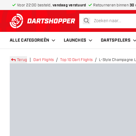
Voor 22:00 besteld,
vandaag verstuurd
Retourneren binnen
30 
zoeken
terug naar home pagina
ALLE CATEGORIEËN
LAUNCHES
DARTSPELERS
Terug
Dart Flights
Top 10 Dart Flights
L-Style Champagne L3