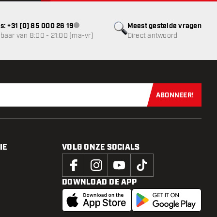
s: +31 (0) 85 000 26 19
Meest gestelde vragen
klantenservice niet beschikbaar
baar van 8:00 - 21:00 (ma-vr)
Direct antwoord
ABONNEER!
Schrijf je dir
IE
VOLG ONZE SOCIALS
DOWNLOAD DE APP