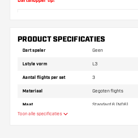
Dartshopper tip!
Zorg dat je voldoende flights en shafts achter de 
slijten of kapot gaan door gebruik.
PRODUCT SPECIFICATIES
Probeer eens een andere vorm, materiaal of dikte v
erachter te komen welke variant het beste bij je pas
Dart speler
Geen
Lstyle vorm
L3
Aantal flights per set
3
Materiaal
Gegoten flights
Maat
Standard 6 (NO6)
Toon alle specificaties
Type
Flexibiliteit