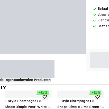
Betaal
Spaar 
Klantb
Gratis
delingen
Aanbevolen Producten
NT?
-
15
%
-
15
%
gen aan verlanglijst
toevoegen aan verlanglijst
toevoege
L-Style Champagne L3
L-Style Champagne L3
Shape Dimple Pearl White -
Shape Dimple Lime Green -