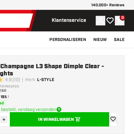
140.000+ Reviews
0
Account
Mijn verlangli
Winke
Klantenservice
PERSONALISEREN
NIEUW
SALE
e Champagne L3 Shape Dimple Clear -
ights
4.9 (10)
Merk
:
L-STYLE
sterren
Adviesprijs:
7,50
15%
!
ad
 besteld, vandaag verzonden
+
IN WINKELWAGEN
der hoeveelheid
Verhoog hoeveelheid
toevoegen aa