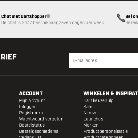
Chat met Dartshopper
Bel on
klantenservice niet beschikbaar
De chat is 24/7 beschikbaar, zeven dagen per week
Bereik
BRIEF
ACCOUNT
WINKELEN & INSPIRAT
Mijn Account
Dart keuzehulp
Inloggen
Sale
Registreren
Nieuw
Wachtwoord vergeten
Launches
Bestelstatus
Merken
Bestelgeschiedenis
Productpersonalisatie
Verlanglijst
Productcategorieën