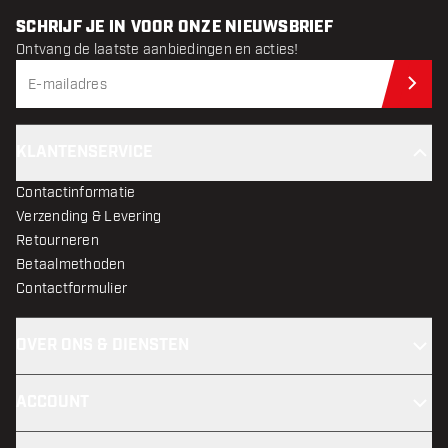
SCHRIJF JE IN VOOR ONZE NIEUWSBRIEF
Ontvang de laatste aanbiedingen en acties!
Schr
KLANTENSERVICE
Contactinformatie
Verzending & Levering
Retourneren
Betaalmethoden
Contactformulier
OVER ONS & DIENSTEN
ACCOUNT