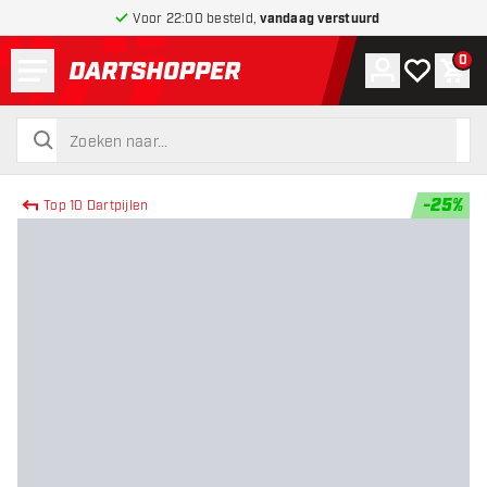
Voor 22:00 besteld,
vandaag verstuurd
Menu
0
Account
Mijn verlang
Win
terug naar home pagina
zoeken
zoeken
-
25
%
Top 10 Dartpijlen