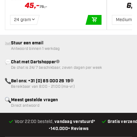
45
,
-
6
,
95
75,-
24 gram
Medium
IN WINKELWAGEN
Stuur een email
Antwoord binnen 1 werkdag
Chat met Dartshopper
klantenservice niet beschikbaar
De chat is 24/7 beschikbaar, zeven dagen per week
Bel ons: +31 (0) 85 000 26 19
klantenservice niet beschikbaar
Bereikbaar van 8:00 - 21:00 (ma-vr)
Meest gestelde vragen
Direct antwoord
Voor 22:00 besteld,
vandaag verstuurd*
Gratis verzen
•
140.000+ Reviews