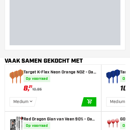
Gewicht
Barrel dikte (MM)
Barrel lengte (MM)
VAAK SAMEN GEKOCHT MET
Target K-Flex Neon Orange NO2 - Dar
Targe
t Flights
Op voorraad
Op 
8
,
10
,
21
10,95
Medium
Medium
IN WINKELWAGEN
Red Dragon Gian van Veen 90% - Dart
GOAT 
pijlen
Op voorraad
Op 