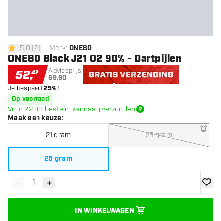
5.0
[
2
]
Merk
:
ONE80
5 score sterren
ONE80 Black J21 02 90% - Dartpijlen
Adviesprijs:
52
,
42
69,90
Je bespaart
25%
!
Gratis verzending
Op voorraad
Voor 22:00 besteld, vandaag verzonden
Maak een keuze
:
21 gram
23 gram
25 gram
-
+
Verminder hoeveelheid
Verhoog hoeveelheid
toevoe
IN WINKELWAGEN