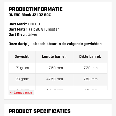
PRODUCTINFORMATIE
ONE80 Black J21 02 90%
Dart Merk:
ONE80
Dart Materiaal:
90% Tungsten
Dart Kleur:
Zilver
Deze dartpijl is beschikbaar in de volgende gewichten:
Gewicht:
Lengte barrel:
Dikte barrel:
21 gram
47.50 mm
7.20 mm
23 gram
47.50 mm
7.50 mm
25 gram
49.50 mm
7.70 mm
Lees verder
ONE80 Black J21 02 90% Dartpijlen worden standaard
geleverd met:
6 ONE80 shafts en 3 ONE80 flights.
PRODUCT SPECIFICATIES