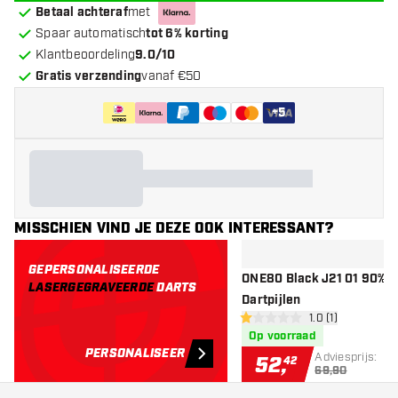
Betaal achteraf
met
Spaar automatisch
tot 6% korting
Klantbeoordeling
9.0/10
Gratis verzending
vanaf €50
+
5
MISSCHIEN VIND JE DEZE OOK INTERESSANT?
GEPERSONALISEERDE
ONE80 Black J21 01 90% -
LASERGEGRAVEERDE
DARTS
Dartpijlen
open reviews dr
1.0 (1)
1 score sterren
Op voorraad
PERSONALISEER
Adviesprijs:
52
,
42
69,90