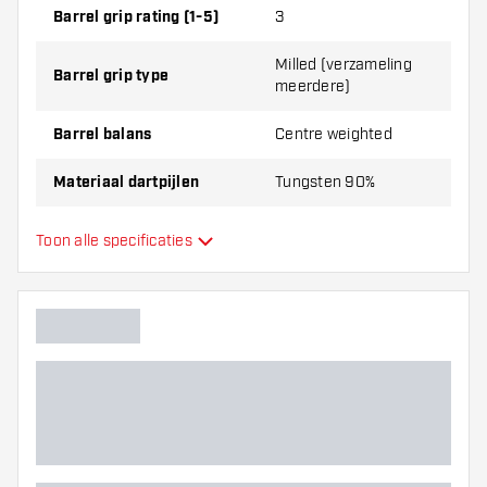
Barrel grip rating (1-5)
3
Milled (verzameling
Barrel grip type
meerdere)
Barrel balans
Centre weighted
Materiaal dartpijlen
Tungsten 90%
Barrel neus grip
Glad
Toon alle specificaties
Dart speler
Barrel kleur
Barrel neus vorm
Barrel gripzone
Barrel vorm