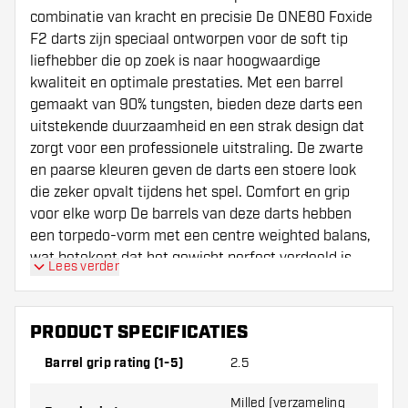
combinatie van kracht en precisie De ONE80 Foxide
F2 darts zijn speciaal ontworpen voor de soft tip
liefhebber die op zoek is naar hoogwaardige
kwaliteit en optimale prestaties. Met een barrel
gemaakt van 90% tungsten, bieden deze darts een
uitstekende duurzaamheid en een strak design dat
zorgt voor een professionele uitstraling. De zwarte
en paarse kleuren geven de darts een stoere look
die zeker opvalt tijdens het spel. Comfort en grip
voor elke worp De barrels van deze darts hebben
een torpedo-vorm met een centre weighted balans,
wat betekent dat het gewicht perfect verdeeld is
Lees verder
voor een stabiele worp. De grip is subtiel, met een
mix van milled en ringed structuren die over de hele
barrel lopen. Dit geeft een grip rating van 2.5, wat
PRODUCT SPECIFICATIES
zorgt voor voldoende houvast zonder dat het te ruw
Barrel grip rating (1-5)
2.5
aanvoelt. De neus is rond met een korte ring grip,
wat zorgt voor extra controle bij het richten.
Milled (verzameling