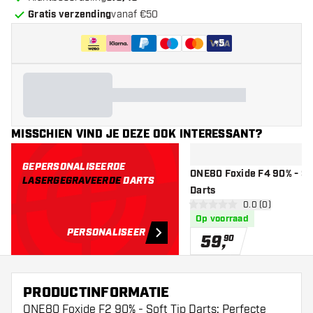
Gratis verzending
vanaf €50
+
5
MISSCHIEN VIND JE DEZE OOK INTERESSANT?
GEPERSONALISEERDE
ONE80 Foxide F4 90% - Sof
LASERGEGRAVEERDE
DARTS
Darts
open reviews d
0.0 (0)
0 score sterren
Op voorraad
PERSONALISEER
59
,
90
PRODUCTINFORMATIE
ONE80 Foxide F2 90% - Soft Tip Darts: Perfecte