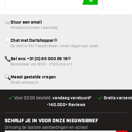
IN WINKELWAGEN
Stuur een email
Antwoord binnen 1 werkdag
Chat met Dartshopper
klantenservice niet beschikbaar
De chat is 24/7 beschikbaar, zeven dagen per week
Bel ons: +31 (0) 85 000 26 19
klantenservice niet beschikbaar
Bereikbaar van 8:00 - 21:00 (ma-vr)
Meest gestelde vragen
Direct antwoord
Voor 22:00 besteld,
vandaag verstuurd*
Gratis verzen
•
140.000+ Reviews
SCHRIJF JE IN VOOR ONZE NIEUWSBRIEF
Ontvang de laatste aanbiedingen en acties!