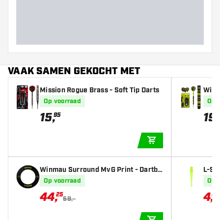
Barrel dikte (MM)
Barrel lengte (MM)
VAAK SAMEN GEKOCHT MET
Mission Rogue Brass - Soft Tip Darts
Winm
n Bla
Op voorraad
Op 
15
,
19
,
95
IN WINKELWAGEN
Winmau Surround MvG Print - Dartbo
L-St
rd Surround
w
Op voorraad
Op 
44
,
4
,
25
04
59,-