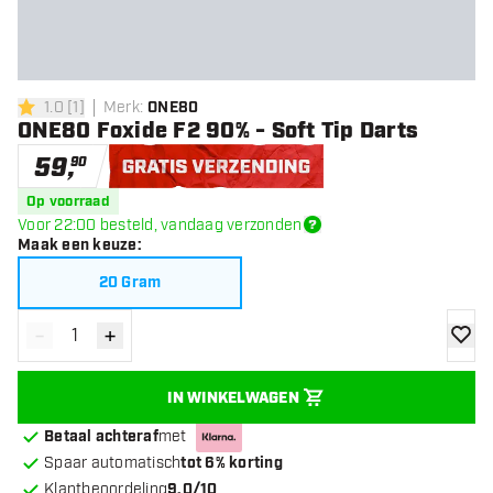
1.0
[
1
]
Merk
:
ONE80
1 score sterren
ONE80 Foxide F2 90% - Soft Tip Darts
59
,
90
Gratis verzending
Op voorraad
Voor 22:00 besteld, vandaag verzonden
Maak een keuze
:
20 Gram
-
+
Verminder hoeveelheid
Verhoog hoeveelheid
toevoe
IN WINKELWAGEN
Betaal achteraf
met
Spaar automatisch
tot 6% korting
Klantbeoordeling
9.0/10