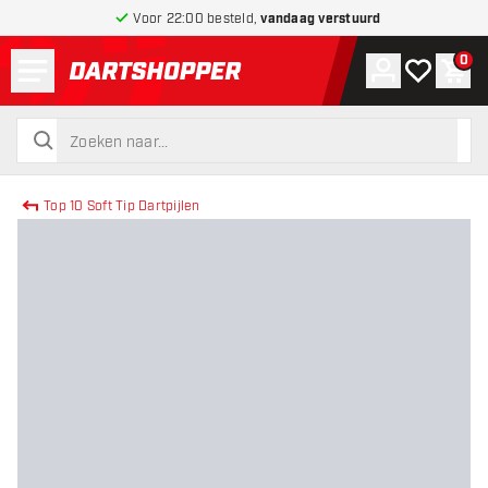
Voor 22:00 besteld,
vandaag verstuurd
Menu
0
Account
Mijn verlang
Win
terug naar home pagina
zoeken
zoeken
Top 10 Soft Tip Dartpijlen