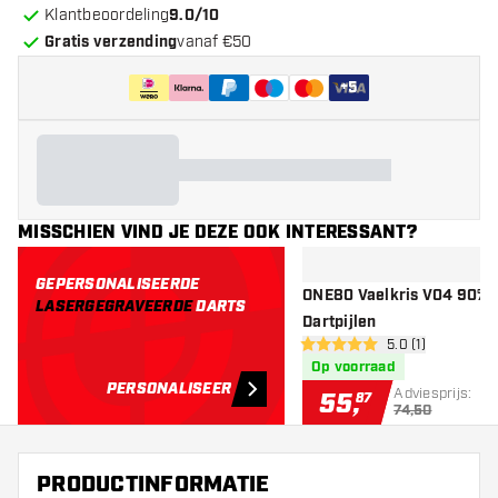
Klantbeoordeling
9.0/10
Gratis verzending
vanaf €50
+
5
MISSCHIEN VIND JE DEZE OOK INTERESSANT?
GEPERSONALISEERDE
ONE80 Vaelkris V04 90% -
LASERGEGRAVEERDE
DARTS
Dartpijlen
open reviews dr
5.0 (1)
5 score sterren
Op voorraad
PERSONALISEER
Adviesprijs:
55
,
87
74,50
PRODUCTINFORMATIE