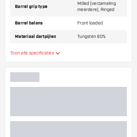
Milled (verzameling
Barrel grip type
meerdere), Ringed
Barrel balans
Front loaded
Materiaal dartpijlen
Tungsten 90%
Barrel neus grip
Glad
Toon alle specificaties
Dart speler
Barrel kleur
Barrel neus vorm
Barrel gripzone
Barrel vorm
Gewicht