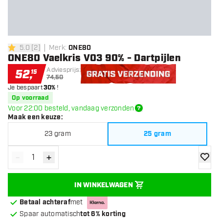
5.0
[
2
]
Merk
:
ONE80
5 score sterren
ONE80 Vaelkris V03 90% - Dartpijlen
Adviesprijs:
52
,
15
74,50
Je bespaart
30%
!
Gratis verzending
Op voorraad
Voor 22:00 besteld, vandaag verzonden
Maak een keuze
:
23 gram
25 gram
-
+
Verminder hoeveelheid
Verhoog hoeveelheid
toevoe
IN WINKELWAGEN
Betaal achteraf
met
Spaar automatisch
tot 6% korting