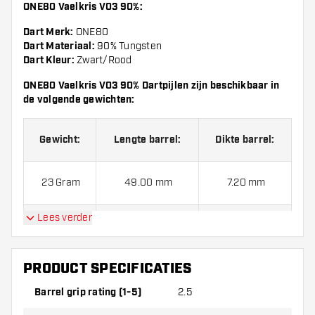
ONE80 Vaelkris V03 90%
:
Dart Merk:
ONE80
Dart Materiaal:
90% Tungsten
Dart Kleur:
Zwart/Rood
ONE80 Vaelkris V03 90%
Dartpijlen zijn beschikbaar in
de volgende gewichten:
Gewicht:
Lengte barrel:
Dikte barrel:
23 Gram
49.00 mm
7.20 mm
Lees verder
25 Gram
49.00 mm
7.70 mm
ONE80 Vaelkris V03 90%
PRODUCT SPECIFICATIES
worden standaard geleverd
met:
6 ONE80 Shafts en 3 ONE80 Wraith Flights
Barrel grip rating (1-5)
2.5