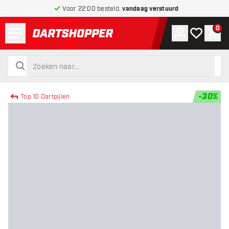
Voor 22:00 besteld,
vandaag verstuurd
Menu
0
Account
Mijn verlang
Win
terug naar home pagina
zoeken
zoeken
-
30
%
Top 10 Dartpijlen