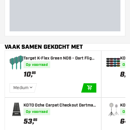
Barrel dikte (MM)
Barrel lengte (MM)
VAAK SAMEN GEKOCHT MET
Target K-Flex Green NO6 - Dart Flight
KOTO 
s
ets) 
Op voorraad
Op 
10
,
8
,
95
95
Medium
IN WINKELWAGEN
KOTO Oche Carpet Checkout Dartmat
KOTO
285 x 80 cm
ard
Op voorraad
Op 
53
,
64
95