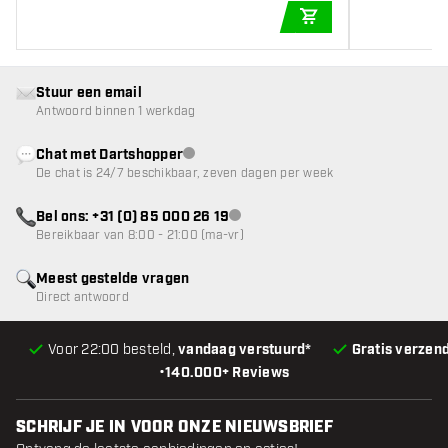
IN WINKELWAGEN
Stuur een email
Antwoord binnen 1 werkdag
Chat met Dartshopper
klantenservice niet beschikbaar
De chat is 24/7 beschikbaar, zeven dagen per week
Bel ons: +31 (0) 85 000 26 19
klantenservice niet beschikbaar
Bereikbaar van 8:00 - 21:00 (ma-vr)
Meest gestelde vragen
Direct antwoord
Voor 22:00 besteld,
vandaag verstuurd*
Gratis verzen
•
140.000+ Reviews
SCHRIJF JE IN VOOR ONZE NIEUWSBRIEF