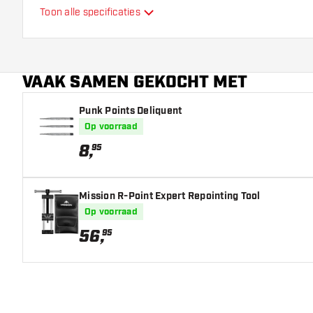
Toon alle specificaties
Extra kleuren
Hoofdkleur
VAAK SAMEN GEKOCHT MET
Lengte dartpunten
Punk Points Deliquent
Op voorraad
8
,
95
Mission R-Point Expert Repointing Tool
Op voorraad
56
,
95