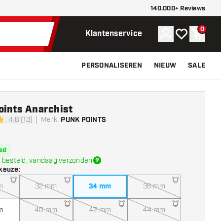
140.000+ Reviews
0
Account
Mijn verlangli
Winke
Klantenservice
PERSONALISEREN
NIEUW
SALE
oints Anarchist
4.8 (13)
Merk
:
PUNK POINTS
sterren
ad
 besteld, vandaag verzonden
keuze
:
m
32 mm
34 mm
36 mm
m
40 mm
42 mm
44 mm