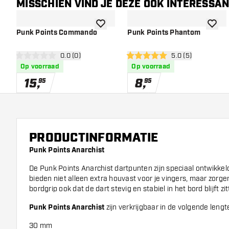
MISSCHIEN VIND JE DEZE OOK INTERESSA
toevoegen aan verlanglijst
toevoe
Punk Points Commando
Punk Points Phantom
open reviews drawer
0.0 (0)
open reviews draw
5.0 (5)
0 score sterren
5 score sterren
Op voorraad
Op voorraad
15
,
8
,
95
95
PRODUCTINFORMATIE
Punk Points Anarchist
De Punk Points Anarchist dartpunten zijn speciaal ontwikkeld
bieden niet alleen extra houvast voor je vingers, maar zorge
bordgrip ook dat de dart stevig en stabiel in het bord blijft zit
Punk Points Anarchist
zijn verkrijgbaar in de volgende lengt
30 mm