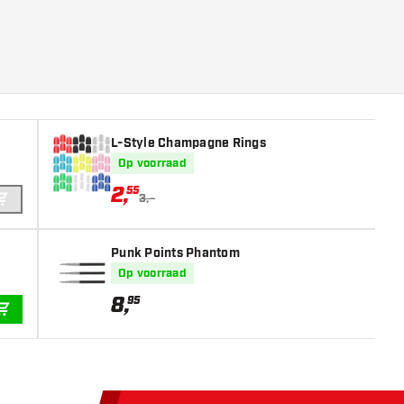
L-Style Champagne Rings
Op voorraad
2
,
55
3,-
IN WINKELWAGEN
Punk Points Phantom
Op voorraad
8
,
95
IN WINKELWAGEN