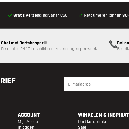
Gratis verzending
vanaf €50
Retourneren binnen
30
Chat met Dartshopper
Bel on
klantenservice niet beschikbaar
De chat is 24/7 beschikbaar, zeven dagen per week
Bereik
BRIEF
ACCOUNT
WINKELEN & INSPIRAT
Mijn Account
Dart keuzehulp
Inloggen
Sale