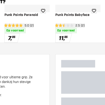
NT?
gen aan verlanglijst
toevoegen aan verlanglijst
toevoege
Punk Points Paranoid
Punk Points Babyface
er
open reviews drawer
5.0 (2)
open reviews drawe
2.5 (2)
5 score sterren
2.5 score sterren
Op voorraad
Op voorraad
7
,
11
,
95
95
 voor ultieme grip. Ze
n dankzij hun stevige
ten.
e: