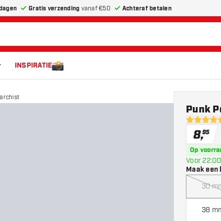
dagen
Gratis verzending
vanaf €50
Achteraf betalen
INSPIRATIE
archist
Punk P
4.8 score 
8
,
95
Op voorra
Voor 22:00
Maak een 
30 m
38 m