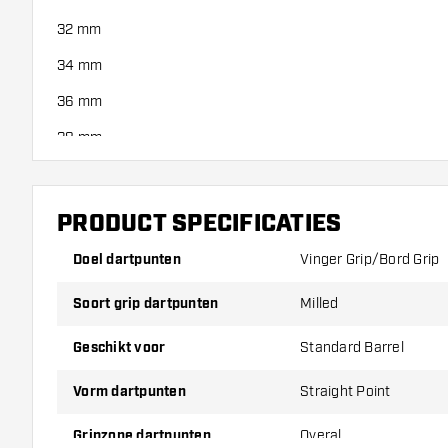
32 mm
34 mm
36 mm
38 mm
40 mm
42 mm
PRODUCT SPECIFICATIES
44 mm
Doel dartpunten
Vinger Grip/Bord Grip
46 mm
Soort grip dartpunten
Milled
48 mm
Geschikt voor
Standard Barrel
50 mm
60 mm
Vorm dartpunten
Straight Point
Let op!
: Deze Punk Points Anarchist dartpunten bieden extra 
Gripzone dartpunten
Overal
kortere levensduur van je dartbord