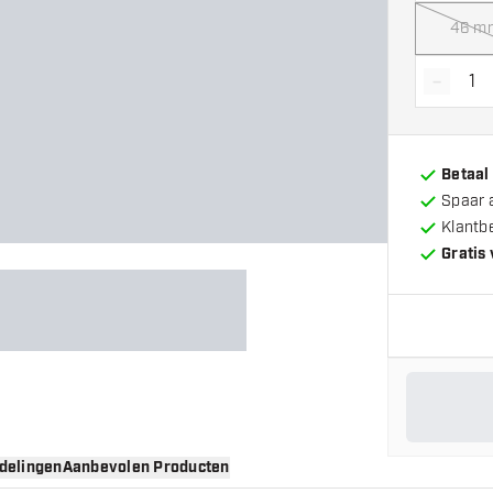
46 m
-
Vermin
Betaal
Spaar 
Klantb
Gratis
delingen
Aanbevolen Producten