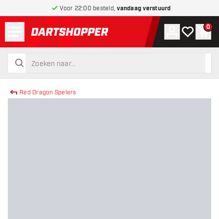
Voor 22:00 besteld,
vandaag verstuurd
Menu
0
Account
Mijn verlang
Win
terug naar home pagina
zoeken
zoeken
Red Dragon Spelers