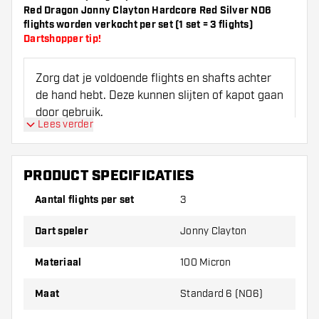
Red Dragon Jonny Clayton Hardcore Red Silver NO6
flights worden verkocht per set (1 set = 3 flights)
Dartshopper tip!
Zorg dat je voldoende flights en shafts achter
de hand hebt. Deze kunnen slijten of kapot gaan
door gebruik.
Lees verder
Probeer eens een andere vorm, materiaal of
dikte van de flights om erachter te komen
PRODUCT SPECIFICATIES
welke variant het beste bij je past!
Aantal flights per set
3
Dart speler
Jonny Clayton
Materiaal
100 Micron
Maat
Standard 6 (NO6)