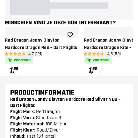
MISSCHIEN VIND JE DEZE OOK INTERESSANT?
toevoegen aan verlanglijst
Red Dragon Jonny Clayton
Red Dragon Jonny Clayto
Hardcore Dragon Red - Dart Flights
Hardcore Dragon Kite - Dar
open reviews drawer
4.7 (121)
open reviews d
4.6 (59)
4.7 score sterren
4.6 score sterren
Op voorraad
Op voorraad
1
,
1
,
65
65
PRODUCTINFORMATIE
Red Dragon Jonny Clayton Hardcore Red Silver NO6 -
Dart Flights:
Flight Merk:
Red Dragon
Flight Vorm:
Standaard 6
Flight Materiaal:
100 Micron
Flight Kleur:
Rood/Zilver
Inhoud:
1 set (3 flights)