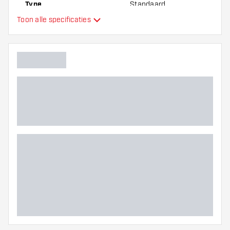
Type
Standaard
Toon alle specificaties
Flexibiliteit
Extra kleuren
Hoofdkleur