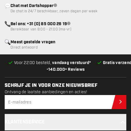
Chat met Dartshopper
klantenservice niet beschikbaar
De chat is 24/7 beschikbaar, zeven dagen per week
Bel ons: +31 (0) 85 000 26 19
klantenservice niet beschikbaar
Bereikbaar van 8:00 - 21:00 (ma-vr)
Meest gestelde vragen
Direct antwoord
Voor 22:00 besteld,
vandaag verstuurd*
Gratis verzen
•
140.000+ Reviews
SCHRIJF JE IN VOOR ONZE NIEUWSBRIEF
Ontvang de laatste aanbiedingen en acties!
Schr
KLANTENSERVICE