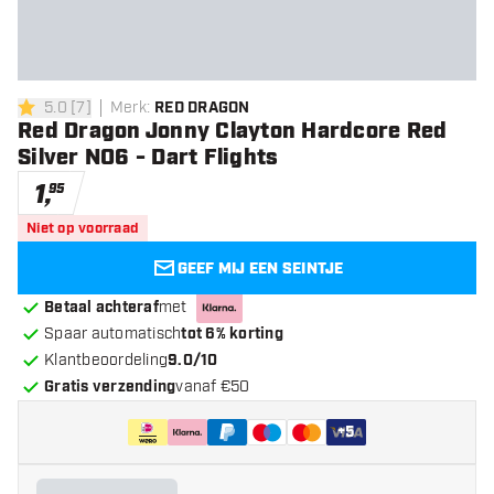
5.0
[
7
]
Merk
:
RED DRAGON
5 score sterren
Red Dragon Jonny Clayton Hardcore Red
Silver NO6 - Dart Flights
1
,
95
Niet op voorraad
GEEF MIJ EEN SEINTJE
Betaal achteraf
met
Spaar automatisch
tot 6% korting
Klantbeoordeling
9.0/10
Gratis verzending
vanaf €50
+
5