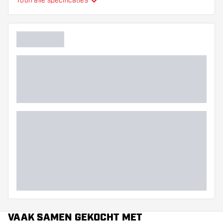
Toon alle specificaties
Flexibiliteit
Hoofdkleur
VAAK SAMEN GEKOCHT MET