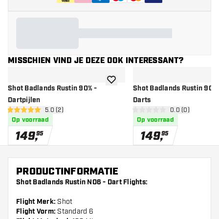
MISSCHIEN VIND JE DEZE OOK INTERESSANT?
toevoegen aan verlanglijst
Shot Badlands Rustin 90% -
Shot Badlands Rustin 90% 
Dartpijlen
Darts
open reviews drawer
5.0 (2)
open reviews d
0.0 (0)
5 score sterren
0 score sterren
Op voorraad
Op voorraad
149
,
149
,
95
95
PRODUCTINFORMATIE
Shot Badlands Rustin NO6 - Dart Flights:
Flight Merk:
Shot
Flight Vorm:
Standard 6