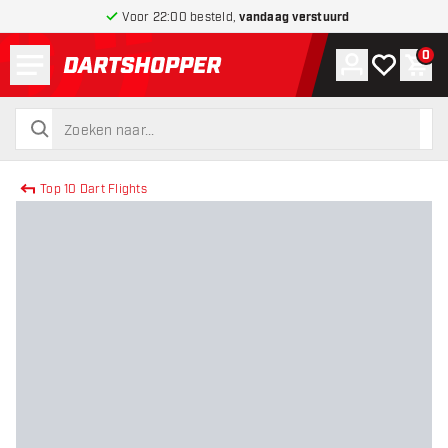
Voor 22:00 besteld,
vandaag verstuurd
Menu
0
Account
Mijn verlang
Win
terug naar home pagina
zoeken
zoeken
Top 10 Dart Flights