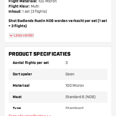
Flight Materiaal:
100 Micron
Flight Kleur:
Multi
Inhoud:
1 set (3 flights)
Shot Badlands Rustin NO6 worden verkocht per set (1 set
= 3 flights)
Lees verder
PRODUCT SPECIFICATIES
Aantal flights per set
3
Dart speler
Geen
Materiaal
100 Micron
Maat
Standard 6 (NO6)
Type
Standaard