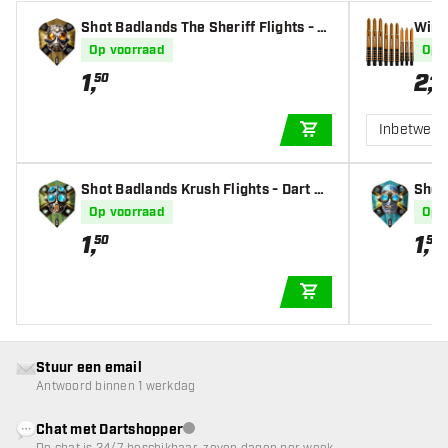
Shot Badlands The Sheriff Flights - D
Winm
art Flights
haft
Op voorraad
Op 
1
,
2
,
50
40
Inbetwee
IN WINKELWAGEN
Shot Badlands Krush Flights - Dart Fli
Shot 
ghts
hts
Op voorraad
Op 
1
,
1
,
50
50
IN WINKELWAGEN
Stuur een email
Antwoord binnen 1 werkdag
Chat met Dartshopper
klantenservice niet beschikbaar