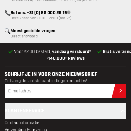
De chat is 24/7 beschikbaar, zeven dagen per week
Bel ons: +31 (0) 85 000 26 19
klantenservice niet beschikbaar
Bereikbaar van 8:00 - 21:00 (ma-vr)
Meest gestelde vragen
Direct antwoord
Voor 22:00 besteld,
vandaag verstuurd*
Gratis verzen
•
140.000+ Reviews
SCHRIJF JE IN VOOR ONZE NIEUWSBRIEF
Ontvang de laatste aanbiedingen en acties!
Schr
KLANTENSERVICE
Contactinformatie
Verzending & Levering