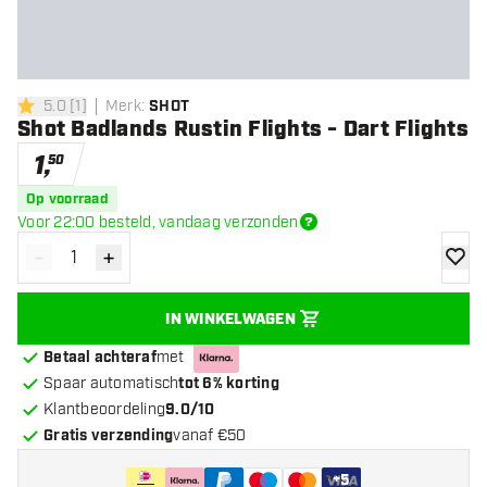
5.0
[
1
]
Merk
:
SHOT
5 score sterren
Shot Badlands Rustin Flights - Dart Flights
1
,
50
Op voorraad
Voor 22:00 besteld, vandaag verzonden
-
+
Verminder hoeveelheid
Verhoog hoeveelheid
toevoe
IN WINKELWAGEN
Betaal achteraf
met
Spaar automatisch
tot 6% korting
Klantbeoordeling
9.0/10
Gratis verzending
vanaf €50
+
5