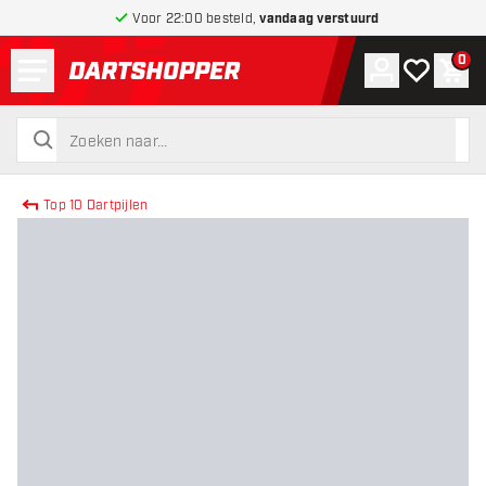
Voor 22:00 besteld,
vandaag verstuurd
Menu
0
Account
Mijn verlang
Win
terug naar home pagina
zoeken
zoeken
Top 10 Dartpijlen