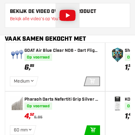
BEKIJK DE VIDEO OVER DIT PRODUCT
Bekijk alle video's op YouTube
VAAK SAMEN GEKOCHT MET
GOAT Air Blue Clear NO6 - Dart Flight
Shot 
s
hts
Op voorraad
Op 
6
,
1
,
95
50
Medium
IN WINKELWAGEN
Pharaoh Darts Nefertiti Grip Silver P
KOTO
oints
Op voorraad
Op 
4
,
1
,
52
45
6,95
60 mm
IN WINKELWAGEN