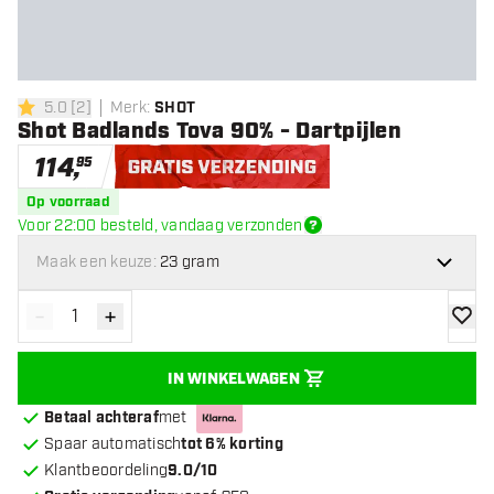
5.0
[
2
]
Merk
:
SHOT
5 score sterren
Shot Badlands Tova 90% - Dartpijlen
114
,
95
Gratis verzending
Op voorraad
Voor 22:00 besteld, vandaag verzonden
Maak een keuze:
23 gram
-
+
Verminder hoeveelheid
Verhoog hoeveelheid
toevoe
IN WINKELWAGEN
Betaal achteraf
met
Spaar automatisch
tot 6% korting
Klantbeoordeling
9.0/10