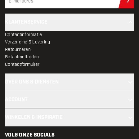
Schr
KLANTENSERVICE
Contactinformatie
Verzending & Levering
Retourneren
Betaalmethoden
Contactformulier
OVER ONS & DIENSTEN
ACCOUNT
WINKELEN & INSPIRATIE
VOLG ONZE SOCIALS