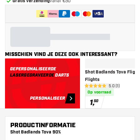
Gratis verzending
vanaf €50
+
5
MISSCHIEN VIND JE DEZE OOK INTERESSANT?
GEPERSONALISEERDE
Shot Badlands Tova Flights
LASERGEGRAVEERDE
DARTS
Flights
open reviews dr
5.0 (1)
5 score sterren
Op voorraad
PERSONALISEER
1
,
50
PRODUCTINFORMATIE
Shot Badlands Tova 90%