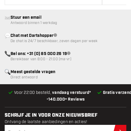
Stuur een email
Antwoord binnen 1 werkdag
Chat met Dartshopper
klantenservice niet beschikbaar
De chat is 24/7 beschikbaar, zeven dagen per week
Bel ons: +31 (0) 85 000 26 19
klantenservice niet beschikbaar
Bereikbaar van 8:00 - 21:00 (ma-vr)
Meest gestelde vragen
Direct antwoord
Voor 22:00 besteld,
vandaag verstuurd*
Gratis verzen
•
140.000+ Reviews
SCHRIJF JE IN VOOR ONZE NIEUWSBRIEF
Ontvang de laatste aanbiedingen en acties!