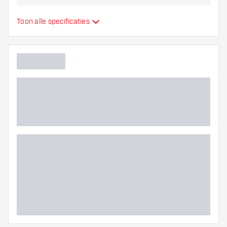
Barrel neus grip
Milled
Toon alle specificaties
Dart speler
Barrel kleur
Barrel neus vorm
Barrel gripzone
Barrel vorm
Gewicht
Barrel dikte (MM)
Barrel lengte (MM)