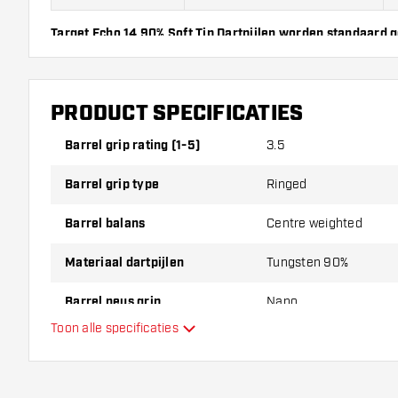
Target Echo 14 90% Soft Tip Dartpijlen worden standaard 
Grip Shafts en 3 Echo Flights.
PRODUCT SPECIFICATIES
Barrel grip rating (1-5)
3.5
Barrel grip type
Ringed
Barrel balans
Centre weighted
Materiaal dartpijlen
Tungsten 90%
Barrel neus grip
Nano
Toon alle specificaties
Dart speler
Barrel kleur