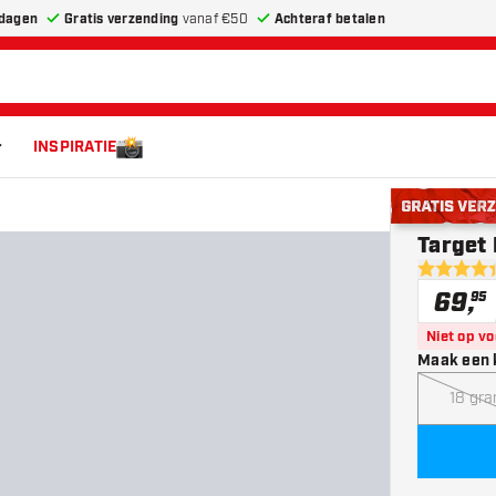
dagen
Gratis verzending
vanaf €50
Achteraf betalen
INSPIRATIE
Gratis verze
Target 
4.4 score 
69
,
95
Niet op v
Maak een 
18 gr