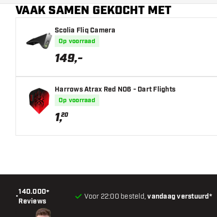
VAAK SAMEN GEKOCHT MET
Barrel neus vorm
Scolia Fliq Camera
Barrel gripzone
Op voorraad
Barrel vorm
149
,
-
Gewicht
Harrows Atrax Red NO6 - Dart Flights
Barrel dikte (MM)
Op voorraad
1
,
20
Barrel lengte (MM)
140.000+
•
Voor 22:00 besteld,
vandaag verstuurd*
Reviews