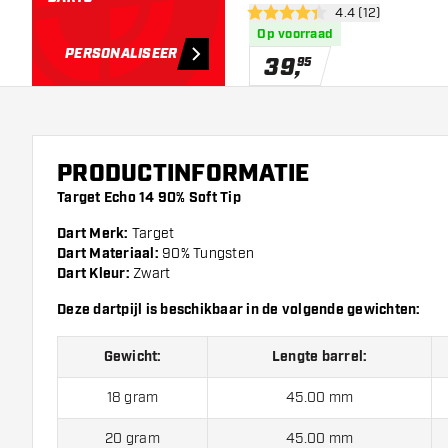
open reviews dra
4.4 (12)
4.4 score sterren
Op voorraad
PERSONALISEER
39
,
95
PRODUCTINFORMATIE
Target Echo 14 90% Soft Tip
Dart Merk:
Target
Dart Materiaal:
90% Tungsten
Dart Kleur:
Zwart
Deze dartpijl is beschikbaar in de volgende gewichten:
Gewicht:
Lengte barrel:
18 gram
45.00 mm
20 gram
45.00 mm