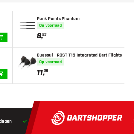
Punk Points Phantom
Op voorraad
8
,
95
IN WINKELWAGEN
Cuesoul - ROST T19 Integrated Dart Flights - Big
Op voorraad
11
,
35
IN WINKELWAGEN
 dagen
Voor 22:00 besteld,
vandaag verstuurd*
Grat