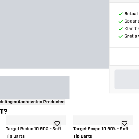
Betaal
Spaar 
Klantb
Gratis
delingen
Aanbevolen Producten
NT?
gen aan verlanglijst
toevoegen aan verlanglijst
toevoege
Target Redux 10 90% - Soft
Target Scope 10 90% - Soft
Tip Darts
Tip Darts