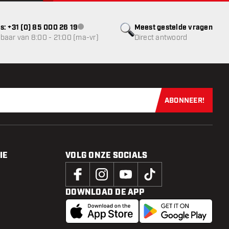
s: +31 (0) 85 000 26 19
Meest gestelde vragen
klantenservice niet beschikbaar
baar van 8:00 - 21:00 (ma-vr)
Direct antwoord
ABONNEER!
Schrijf je dir
IE
VOLG ONZE SOCIALS
DOWNLOAD DE APP