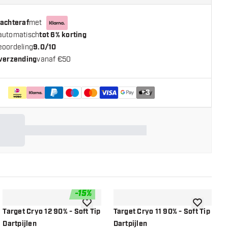
 achteraf
met
automatisch
tot 6% korting
eoordeling
9.0/10
 verzending
vanaf €50
+
3
-
15
%
n aan verlanglijst
toevoegen aan verlanglijst
toevoegen a
Target Cryo 12 90% - Soft Tip
Target Cryo 11 90% - Soft Tip
T
Dartpijlen
Dartpijlen
D