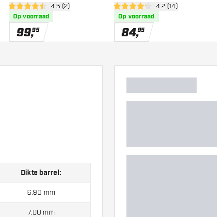
wer
open reviews drawer
4.5 (2)
open reviews drawe
4.2 (14)
4.5 score sterren
4.2 score sterren
Op voorraad
Op voorraad
99
,
84
,
95
95
Dikte barrel:
6.90 mm
7.00 mm