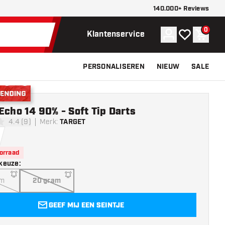
140.000+ Reviews
0
Account
Mijn verlangli
Winke
Klantenservice
PERSONALISEREN
NIEUW
SALE
nding
Echo 14 90% - Soft Tip Darts
4.4 (9)
Merk
:
TARGET
sterren
oorraad
keuze
:
am
20 gram
GEEF MIJ EEN SEINTJE