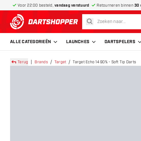
Voor 22:00 besteld,
vandaag verstuurd
Retourneren binnen
30 
zoeken
terug naar home pagina
ALLE CATEGORIEËN
LAUNCHES
DARTSPELERS
Terug
Brands
Target
Target Echo 14 90% - Soft Tip Darts