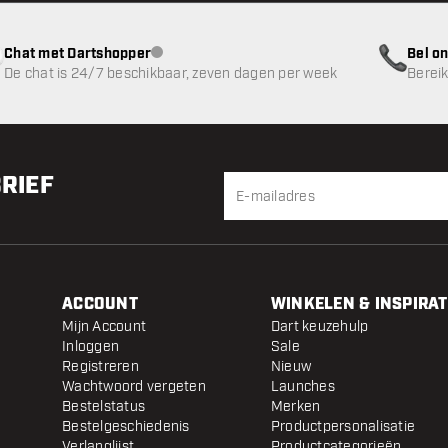
Chat met Dartshopper
Bel on
klantenservice niet beschikbaar
De chat is 24/7 beschikbaar, zeven dagen per week
Bereik
BRIEF
ACCOUNT
WINKELEN & INSPIRAT
Mijn Account
Dart keuzehulp
Inloggen
Sale
Registreren
Nieuw
Wachtwoord vergeten
Launches
Bestelstatus
Merken
Bestelgeschiedenis
Productpersonalisatie
Verlanglijst
Productcategorieën