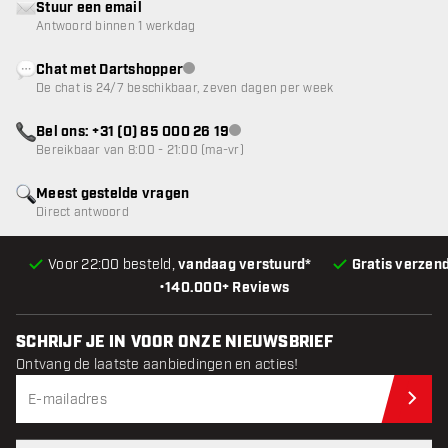
Stuur een email
Antwoord binnen 1 werkdag
Chat met Dartshopper
klantenservice niet beschikbaar
De chat is 24/7 beschikbaar, zeven dagen per week
Bel ons: +31 (0) 85 000 26 19
klantenservice niet beschikbaar
Bereikbaar van 8:00 - 21:00 (ma-vr)
Meest gestelde vragen
Direct antwoord
Voor 22:00 besteld,
vandaag verstuurd*
Gratis verzen
•
140.000+ Reviews
SCHRIJF JE IN VOOR ONZE NIEUWSBRIEF
Ontvang de laatste aanbiedingen en acties!
Schr