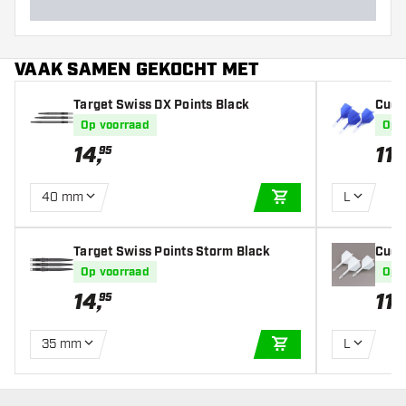
Barrel dikte (MM)
Barrel lengte (MM)
VAAK SAMEN GEKOCHT MET
Target Swiss DX Points Black
Cues
light
Op voorraad
Op 
14
,
11
,
95
3
40 mm
L
IN WINKELWAGEN
Target Swiss Points Storm Black
Cues
light
Op voorraad
Op 
14
,
11
,
95
3
35 mm
L
IN WINKELWAGEN