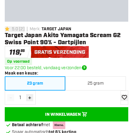
5.0
[
2
]
Merk
:
TARGET JAPAN
5 score sterren
Target Japan Akito Yamagata Scream G2
Swiss Point 90% - Dartpijlen
119
,
95
Gratis verzending
Op voorraad
Voor 22:00 besteld, vandaag verzonden
Maak een keuze
:
23 gram
25 gram
-
+
Verminder hoeveelheid
Verhoog hoeveelheid
toevoe
IN WINKELWAGEN
Betaal achteraf
met
Spaar automatisch
tot 6% korting