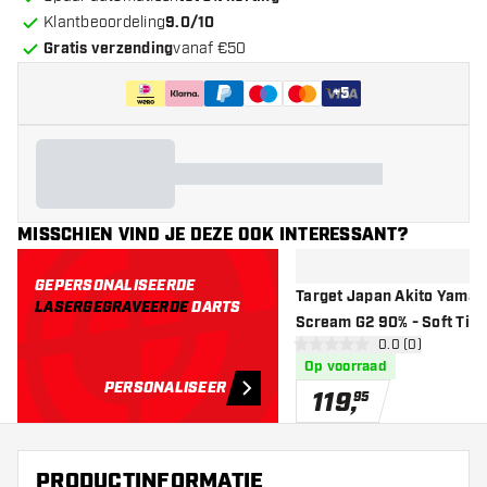
Klantbeoordeling
9.0/10
Gratis verzending
vanaf €50
+
5
MISSCHIEN VIND JE DEZE OOK INTERESSANT?
GEPERSONALISEERDE
Target Japan Akito Yamag
LASERGEGRAVEERDE
DARTS
Scream G2 90% - Soft Tip 
open reviews d
0.0 (0)
0 score sterren
Op voorraad
PERSONALISEER
119
,
95
PRODUCTINFORMATIE