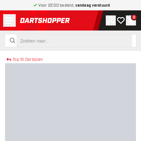
Voor 22:00 besteld,
vandaag verstuurd
Menu
0
Account
Mijn verlang
Win
terug naar home pagina
zoeken
zoeken
Top 10 Dartpijlen