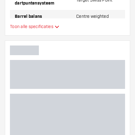
Target Swiss Point
dartpuntensysteem
Barrel balans
Centre weighted
Toon alle specificaties
Materiaal dartpijlen
Tungsten 90%
Barrel neus grip
Dart speler
Barrel kleur
Barrel neus vorm
Barrel gripzone
Barrel vorm
Gewicht