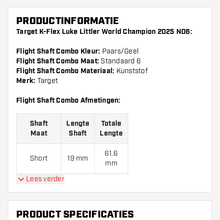
PRODUCTINFORMATIE
Target K-Flex Luke Littler World Champion 2025 NO6:
Flight Shaft Combo Kleur:
Paars/Geel
Flight Shaft Combo Maat:
Standaard 6
Flight Shaft Combo Materiaal:
Kunststof
Merk:
Target
Flight Shaft Combo Afmetingen:
Shaft
Lengte
Totale
Maat
Shaft
Lengte
61.6
Short
19 mm
mm
Lees verder
68.6
Inbetween
26 mm
mm
PRODUCT SPECIFICATIES
75.6
Medium
33 mm