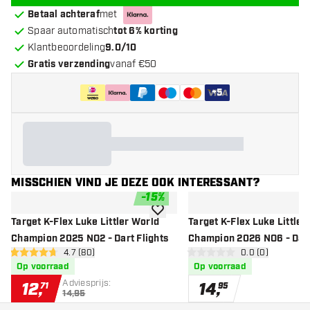
Betaal achteraf
met
Spaar automatisch
tot 6% korting
Klantbeoordeling
9.0/10
Gratis verzending
vanaf €50
+
5
MISSCHIEN VIND JE DEZE OOK INTERESSANT?
-
15
%
toevoegen aan verlanglijst
Target K-Flex Luke Littler World
Target K-Flex Luke Littler
Champion 2025 NO2 - Dart Flights
Champion 2026 NO6 - Dart
open reviews drawer
4.7 (80)
open reviews d
0.0 (0)
4.7 score sterren
0 score sterren
Op voorraad
Op voorraad
Adviesprijs:
12
,
14
,
71
95
14,95