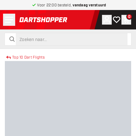
Voor 22:00 besteld,
vandaag verstuurd
Menu
0
Account
Mijn verlang
Win
terug naar home pagina
zoeken
zoeken
Top 10 Dart Flights