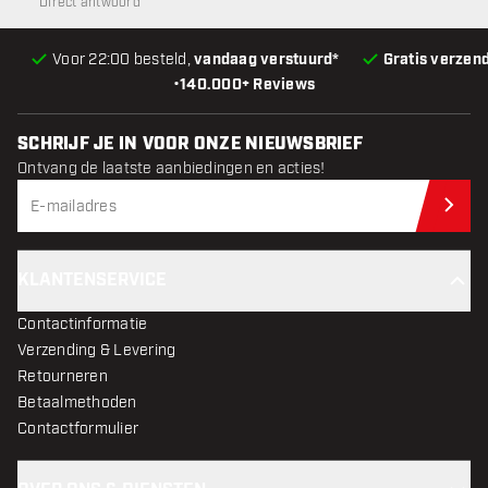
Direct antwoord
Voor 22:00 besteld,
vandaag verstuurd*
Gratis verzen
•
140.000+ Reviews
SCHRIJF JE IN VOOR ONZE NIEUWSBRIEF
Ontvang de laatste aanbiedingen en acties!
Schr
KLANTENSERVICE
Contactinformatie
Verzending & Levering
Retourneren
Betaalmethoden
Contactformulier