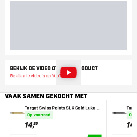
BEKIJK DE VIDEO OVER DIT PRODUCT
Bekijk alle video's op YouTube
VAAK SAMEN GEKOCHT MET
Target Swiss Points SLK Gold Luke Li
Targ
ttler
ittler
Op voorraad
Op 
14
,
14
,
95