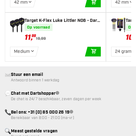
42 mm
42 mm
IN WINKELWAGEN
Target K-Flex Luke Littler NO6 - Dart
Targe
Flights
t - D
Op voorraad
Op 
11
,
10
99
19,99
Medium
24 gram
IN WINKELWAGEN
Stuur een email
Antwoord binnen 1 werkdag
Chat met Dartshopper
klantenservice niet beschikbaar
De chat is 24/7 beschikbaar, zeven dagen per week
Bel ons: +31 (0) 85 000 26 19
klantenservice niet beschikbaar
Bereikbaar van 8:00 - 21:00 (ma-vr)
Meest gestelde vragen