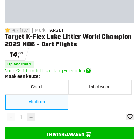
4.7
[
137
]
Merk
:
TARGET
4.7 score sterren
Target K-Flex Luke Littler World Champion
2025 NO6 - Dart Flights
14
,
95
Op voorraad
Voor 22:00 besteld, vandaag verzonden
Maak een keuze
:
Short
Inbetween
Medium
-
+
Verminder hoeveelheid
Verhoog hoeveelheid
toevoe
IN WINKELWAGEN