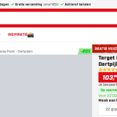
dagen
Gratis verzending
vanaf €50
Achteraf betalen
INSPIRATIE
-
20
%
wiss Point - Dartpijlen
Gratis verze
Target 
Dartpij
4.4 score 
103
,
9
Je bespaart
Op voorra
Voor 22:00
Maak een 
22 gr