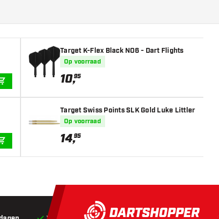
Target K-Flex Black NO6 - Dart Flights
Op voorraad
10
,
95
IN WINKELWAGEN
Target Swiss Points SLK Gold Luke Littler
Op voorraad
14
,
95
IN WINKELWAGEN
 dagen
Voor 22:00 besteld,
vandaag verstuurd*
Grat