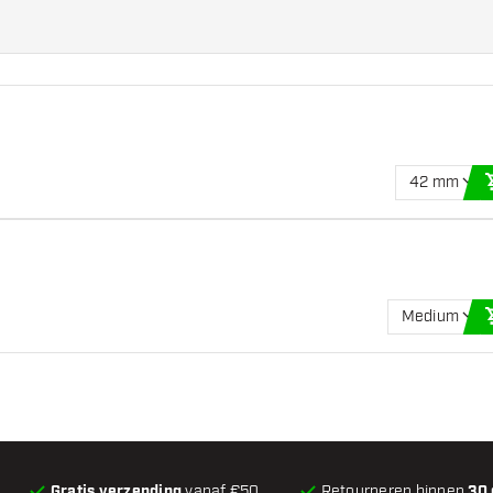
42 mm
Medium
Gratis verzending
vanaf €50
Retourneren binnen
30