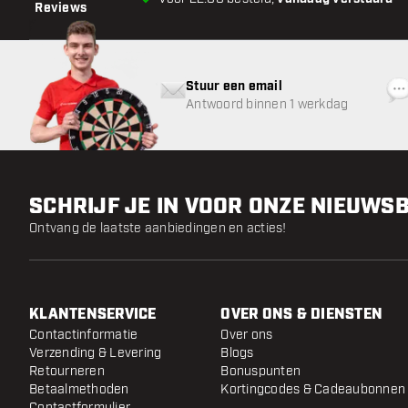
Reviews
Stuur een email
Antwoord binnen 1 werkdag
SCHRIJF JE IN VOOR ONZE NIEUWS
Ontvang de laatste aanbiedingen en acties!
KLANTENSERVICE
OVER ONS & DIENSTEN
Contactinformatie
Over ons
Verzending & Levering
Blogs
Retourneren
Bonuspunten
Betaalmethoden
Kortingcodes & Cadeaubonnen
Contactformulier