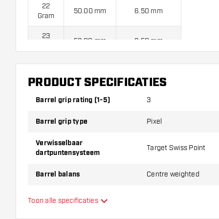
22
50.00 mm
6.50 mm
Gram
23
52.00 mm
6.50 mm
Gram
24
52.00 mm
6.65 mm
Gram
PRODUCT SPECIFICATIES
Target Luke Littler G1 90% Swiss Point Dartpijlen worden 
Barrel grip rating (1-5)
3
Grip Shafts en 3 Luke Littler Flights en Swiss Point Tool
Barrel grip type
Pixel
Verwisselbaar
Target Swiss Point
dartpuntensysteem
Barrel balans
Centre weighted
Materiaal dartpijlen
Tungsten 90%
Toon alle specificaties
Barrel neus grip