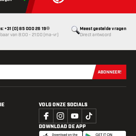
s: +31 (0) 85 000 26 19
Meest gestelde vragen
klantenservice niet beschikbaar
baar van 8:00 - 21:00 (ma-vr)
Direct antwoord
ABONNEER!
Schrijf je dir
IE
VOLG ONZE SOCIALS
DOWNLOAD DE APP