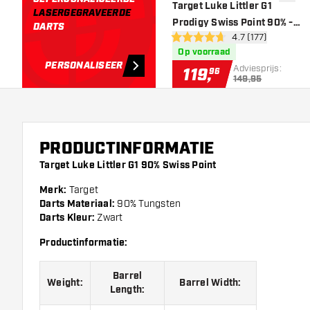
toevoe
Target Luke Littler G1
LASERGEGRAVEERDE
Prodigy Swiss Point 90% -
DARTS
open reviews dra
4.7 (177)
Dartpijlen
4.7 score sterren
Op voorraad
PERSONALISEER
Adviesprijs:
119
,
96
149,95
PRODUCTINFORMATIE
Target Luke Littler G1 90% Swiss Point
Merk:
Target
Darts Materiaal:
90% Tungsten
Darts Kleur:
Zwart
Productinformatie:
Barrel
Weight:
Barrel Width:
Length: