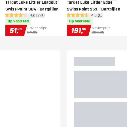
gen aan verlanglijst
toevoegen aan verlanglijst
toevoege
Target Luke Littler Loadout
Target Luke Littler Edge
Swiss Point 90% - Dartpijlen
Swiss Point 95% - Dartpijlen
wer
open reviews drawer
4.2 (271)
open reviews drawe
4.6 (8)
4.2 score sterren
4.6 score sterren
Op voorraad
Op voorraad
Adviesprijs:
Adviesprijs:
51
,
191
,
96
96
64,95
239,95