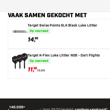
Dart speler
VAAK SAMEN GEKOCHT MET
Barrel kleur
Target Swiss Points SLK Black Luke Littler
Op voorraad
Barrel neus vorm
14
,
95
Barrel gripzone
Barrel vorm
Target K-Flex Luke Littler NO6 - Dart Flights
Op voorraad
Gewicht
11
,
99
19,99
Barrel dikte (MM)
Barrel lengte (MM)
140.000+
•
Voor 22:00 besteld,
vandaag verstuurd*