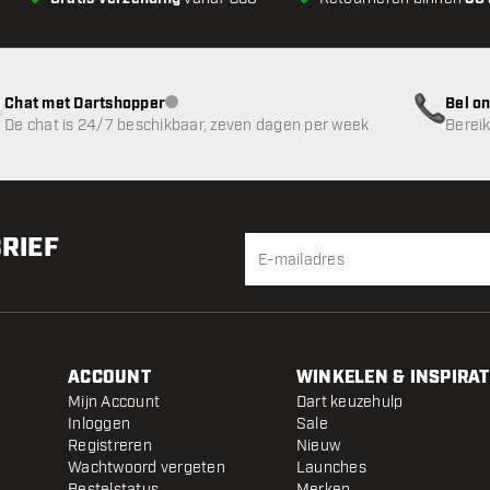
Chat met Dartshopper
Bel on
klantenservice niet beschikbaar
De chat is 24/7 beschikbaar, zeven dagen per week
Bereik
BRIEF
ACCOUNT
WINKELEN & INSPIRAT
Mijn Account
Dart keuzehulp
Inloggen
Sale
Registreren
Nieuw
Wachtwoord vergeten
Launches
Bestelstatus
Merken