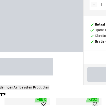
-
Vermin
Betaal
Spaar 
Klantb
Gratis
delingen
Aanbevolen Producten
NT?
-
20
%
-
20
%