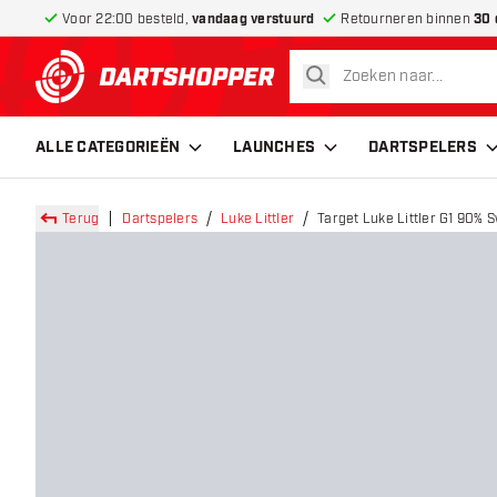
Voor 22:00 besteld,
vandaag verstuurd
Retourneren binnen
30 
zoeken
terug naar home pagina
ALLE CATEGORIEËN
LAUNCHES
DARTSPELERS
Terug
Dartspelers
Luke Littler
Target Luke Littler G1 90% S