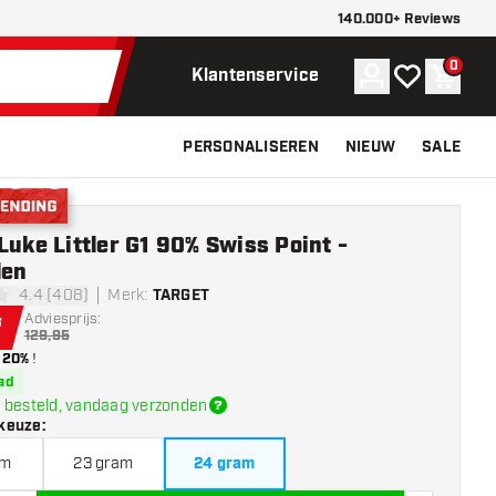
140.000+ Reviews
0
Account
Mijn verlangli
Winke
Klantenservice
PERSONALISEREN
NIEUW
SALE
nding
Luke Littler G1 90% Swiss Point -
len
4.4 (408)
Merk
:
TARGET
sterren
Adviesprijs:
6
129,95
20%
!
ad
 besteld, vandaag verzonden
keuze
:
am
23 gram
24 gram