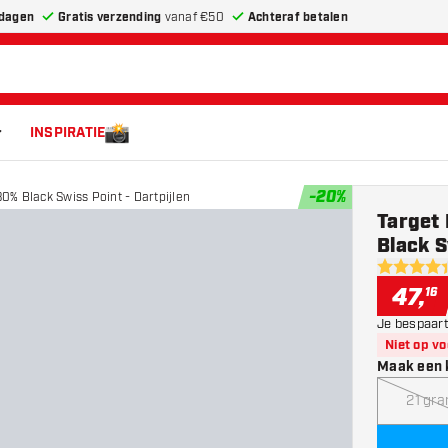
dagen
Gratis verzending
vanaf €50
Achteraf betalen
INSPIRATIE
-
20
%
% Black Swiss Point - Dartpijlen
Target
Black S
4.4 score 
47
,
16
Je bespaart
Niet op v
Maak een 
21 gr