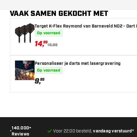
Dart speler
VAAK SAMEN GEKOCHT MET
Barrel kleur
Target K-Flex Raymond van Barneveld NO2 - Dart 
Op voorraad
Barrel neus vorm
14
,
99
19,99
Barrel gripzone
Barrel vorm
Personaliseer je darts met lasergravering
Op voorraad
Gewicht
9
,
95
Barrel dikte (MM)
Barrel lengte (MM)
140.000+
•
Voor 22:00 besteld,
vandaag verstuurd*
Reviews