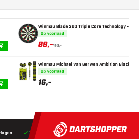
Winmau Blade 360 Triple Core Technology - Pro
Op voorraad
88
,
-
110,-
IN WINKELWAGEN
Winmau Michael van Gerwen Ambition Black Coat
Op voorraad
16
,
-
IN WINKELWAGEN
 dagen
Voor 22:00 besteld,
vandaag verstuurd*
Grat