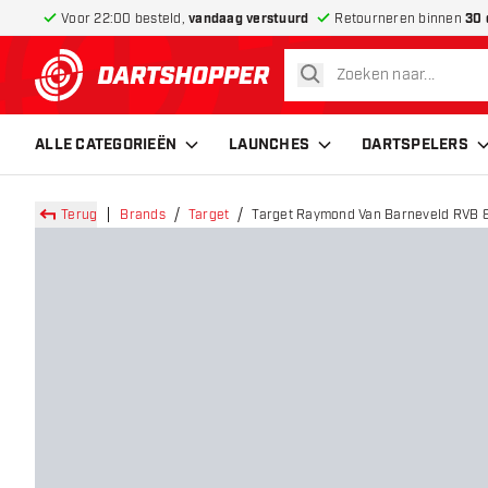
Voor 22:00 besteld,
vandaag verstuurd
Retourneren binnen
30 
zoeken
terug naar home pagina
ALLE CATEGORIEËN
LAUNCHES
DARTSPELERS
Terug
Brands
Target
Target Raymond Van Barneveld RVB 80