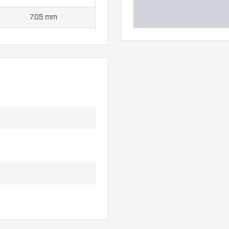
7.05 mm
7.30 mm
t worden standaard
n Target RVB Flights en Swiss