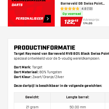
LASERGEGRAVEERDE
Barneveld G6 Swiss Point
DARTS
open reviews dra
4.8 (13)
95% - Dartpijlen
4.8 score sterren
Op voorraad
PERSONALISEER
Adviesprijs:
122
,
46
174,95
PRODUCTINFORMATIE
Target Raymond van Barneveld RVB 80% Black Swiss Point
speciaal ontwikkeld voor de 5-voudig wereldkampioen.
Dart Merk:
Target
Dart Materiaal:
80% Tungsten
Dart Kleur:
Zwart/Oranje/Zilver
Deze dartpijl is beschikbaar in de volgende gewichten:
Gewicht:
Lengte barrel:
21 gram
50.00 mm