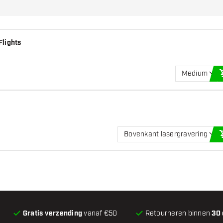
Flights
Medium
Bovenkant lasergravering
Gratis verzending
vanaf €50
Retourneren binnen
30