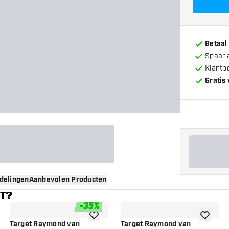
Betaal
Spaar 
Klantb
Gratis
delingen
Aanbevolen Producten
NT?
-
35
%
gen aan verlanglijst
toevoegen aan verlanglijst
toevoege
Target Raymond van
Target Raymond van