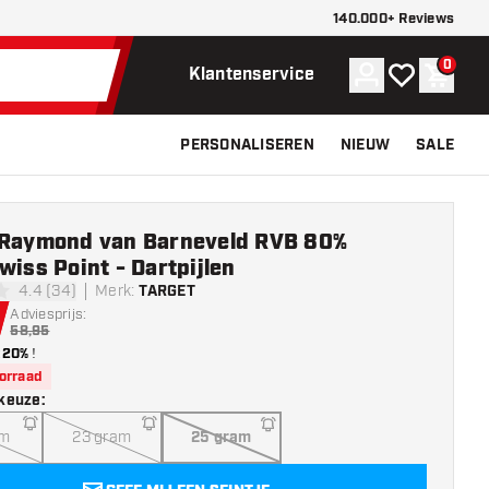
140.000+ Reviews
0
Account
Mijn verlangli
Winke
Klantenservice
PERSONALISEREN
NIEUW
SALE
 Raymond van Barneveld RVB 80%
wiss Point - Dartpijlen
4.4 (34)
Merk
:
TARGET
sterren
Adviesprijs:
58,95
20%
!
oorraad
keuze
:
am
23 gram
25 gram