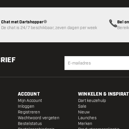
Chat met Dartshopper
Bel on
klantenservice niet beschikbaar
De chat is 24/7 beschikbaar, zeven dagen per week
Bereik
BRIEF
ACCOUNT
WINKELEN & INSPIRAT
Mijn Account
Dart keuzehulp
Inloggen
Sale
Registreren
Nieuw
Wachtwoord vergeten
Launches
Bestelstatus
Merken