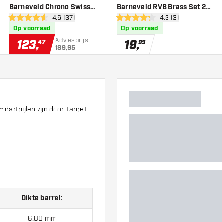
Barneveld Chrono Swiss
Barneveld RVB Brass Set 22
wer
open reviews drawer
4.6 (37)
open reviews drawe
4.3 (3)
Point 95% - Dartpijlen
Pieces - Dartpijlen
4.6 score sterren
4.3 score sterren
Op voorraad
Op voorraad
Adviesprijs:
123
,
19
,
47
95
189,95
:
dartpijlen zijn door Target
Dikte barrel:
6.80 mm