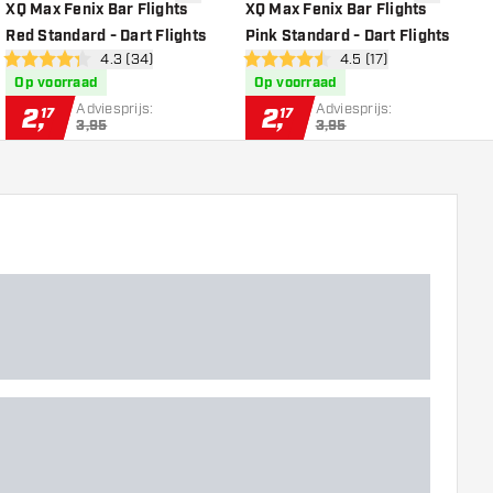
n aan verlanglijst
toevoegen aan verlanglijst
toevoegen a
XQ Max Fenix Bar Flights
XQ Max Fenix Bar Flights
X
Red Standard - Dart Flights
Pink Standard - Dart Flights
B
r
open reviews drawer
4.3 (34)
open reviews drawer
4.5 (17)
4.3 score sterren
4.5 score sterren
4
Op voorraad
Op voorraad
Adviesprijs:
Adviesprijs:
2
,
2
,
17
17
3,95
3,95