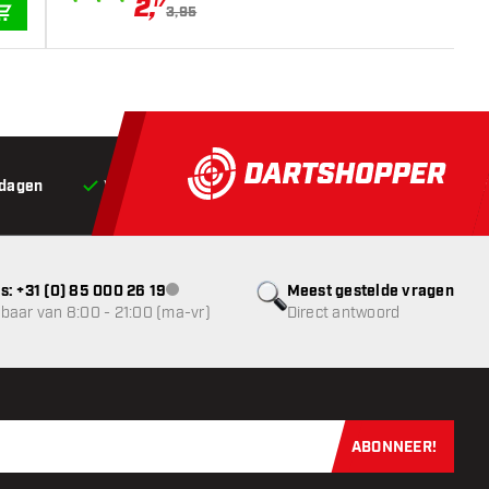
2
,
17
3,95
IN WINKELWAGEN
 dagen
Voor 22:00 besteld,
vandaag verstuurd*
Grat
s: +31 (0) 85 000 26 19
Meest gestelde vragen
klantenservice niet beschikbaar
baar van 8:00 - 21:00 (ma-vr)
Direct antwoord
ABONNEER!
Schrijf je dir