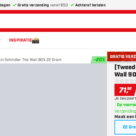
dagen
Gratis verzending
vanaf €50
Achteraf betalen
INSPIRATIE
-
20
%
in Schindler The Wall 90% 22 Gram
Gratis verze
[Tweed
Wall 9
0 score st
71
,
92
Je bespaart
Op voorra
Verzending
Maak een 
22 Gr