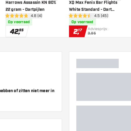
gen aan verlanglijst
toevoegen aan verlanglijst
toevoege
Harrows Assassin KN 80%
XQ Max Fenix Bar Flights
22 gram - Dartpijlen
White Standard - Dart
er
open reviews drawer
4.8 (4)
open reviews drawe
4.5 (45)
Flights
4.8 score sterren
4.5 score sterren
Op voorraad
Op voorraad
Adviesprijs:
42
,
2
,
95
17
3,95
bben of zitten niet meer in