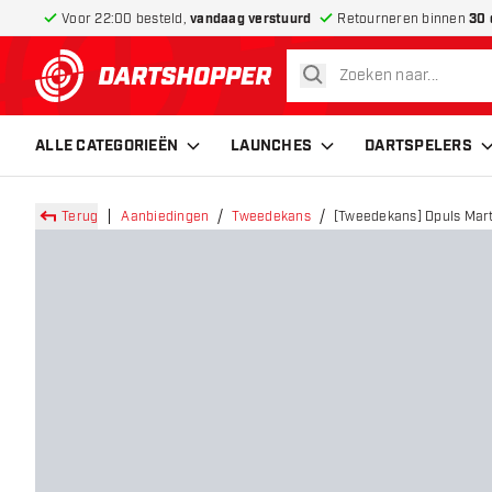
Voor 22:00 besteld,
vandaag verstuurd
Retourneren binnen
30 
zoeken
terug naar home pagina
ALLE CATEGORIEËN
LAUNCHES
DARTSPELERS
Terug
Aanbiedingen
Tweedekans
[Tweedekans] Dpuls Mart