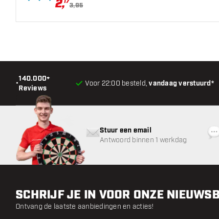
2
,
17
3,95
140.000+
•
Voor 22:00 besteld,
vandaag verstuurd*
Reviews
Stuur een email
Antwoord binnen 1 werkdag
SCHRIJF JE IN VOOR ONZE NIEUWS
Ontvang de laatste aanbiedingen en acties!