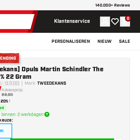
140.000+ Reviews
0
Account
Mijn verlangli
Winke
Klantenservice
PERSONALISEREN
NIEUW
SALE
nding
ekans] Dpuls Martin Schindler The
0% 22 Gram
0.0 (0)
Merk
:
TWEEDEKANS
erren
Adviesprijs:
89,90
20%
!
ad
 binnen: 2 werkdagen
keuze
:
am