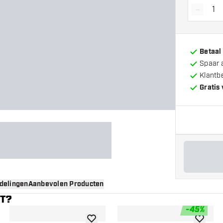
-
Vermin
Betaal
Spaar 
Klantb
Gratis
delingen
Aanbevolen Producten
NT?
-
45
%