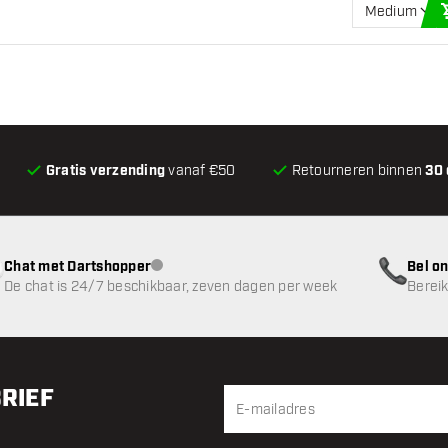
Medium
Gratis verzending
vanaf €50
Retourneren binnen
30
Chat met Dartshopper
Bel on
klantenservice niet beschikbaar
De chat is 24/7 beschikbaar, zeven dagen per week
Bereik
BRIEF