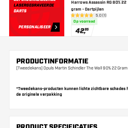
toevoe
Harrows Assassin RG 80% 22
LASERGEGRAVEERDE
gram - Dartpijlen
DARTS
open reviews draw
5.0 (1)
5 score sterren
Op voorraad
PERSONALISEER
42
,
95
PRODUCTINFORMATIE
[Tweedekans] Dpuls Martin Schindler The Wall 90% 22 Gram
*Tweedekans-producten kunnen lichte zichtbare schades he
de originele verpakking
PRODUCT SPECIFICATIES