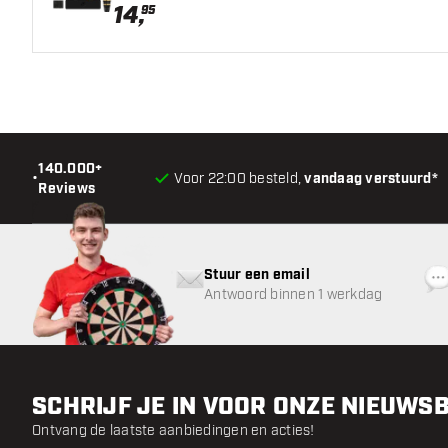
14
,
95
140.000+
•
Voor 22:00 besteld,
vandaag verstuurd*
Reviews
Stuur een email
Antwoord binnen 1 werkdag
SCHRIJF JE IN VOOR ONZE NIEUWS
Ontvang de laatste aanbiedingen en acties!