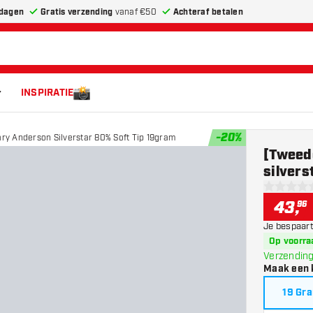
dagen
Gratis verzending
vanaf €50
Achteraf betalen
INSPIRATIE
-
20
%
ry Anderson Silverstar 80% Soft Tip 19gram
[Tweed
silvers
0 score st
43
,
96
Je bespaart
Op voorra
Verzending
Maak een 
19 Gr