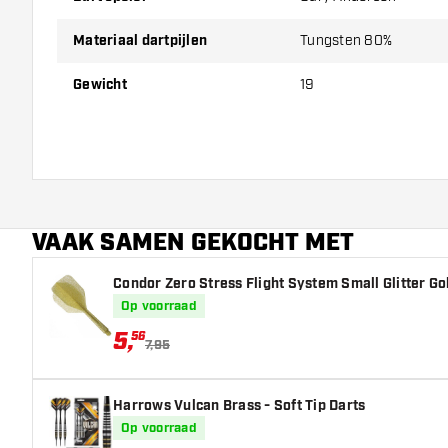
Materiaal dartpijlen
Tungsten 80%
Gewicht
19
VAAK SAMEN GEKOCHT MET
Condor Zero Stress Flight System Small Glitter Gol
Op voorraad
5
,
56
7,95
Harrows Vulcan Brass - Soft Tip Darts
Op voorraad