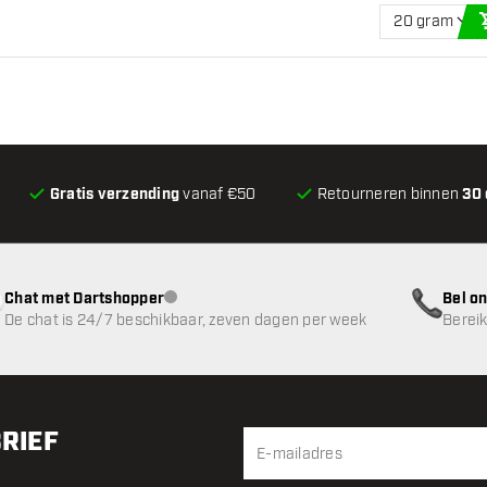
20 gram
Gratis verzending
vanaf €50
Retourneren binnen
30
Chat met Dartshopper
Bel on
klantenservice niet beschikbaar
De chat is 24/7 beschikbaar, zeven dagen per week
Bereik
BRIEF