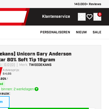
140.000+ Reviews
0
Account
Mijn verlangli
Winke
Klantenservice
PERSONALISEREN
NIEUW
SALE
ekans] Unicorn Gary Anderson
tar 80% Soft Tip 19gram
0.0 (0)
Merk
:
TWEEDEKANS
erren
Adviesprijs:
54,95
20%
!
ad
 binnen: 2 werkdagen
keuze
:
am