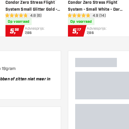
gen aan verlanglijst
toevoegen aan verlanglijst
toevoege
Condor Zero Stress Flight
Condor Zero Stress Flight
System Small Glitter Gold -
System - Small White - Dart
er
open reviews drawer
4.8 (6)
open reviews drawe
4.9 (14)
Dart Flights
Flights
4.8 score sterren
4.9 score sterren
Op voorraad
Op voorraad
Adviesprijs:
Adviesprijs:
5
,
5
,
56
17
7,95
7,95
p 19gram
bben of zitten niet meer in