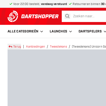
Voor 22:00 besteld,
vandaag verstuurd
Retourneren binnen
30 
zoeken
terug naar home pagina
ALLE CATEGORIEËN
LAUNCHES
DARTSPELERS
Terug
Aanbiedingen
Tweedekans
[Tweedekans] Unicorn Ga