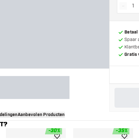
-
Vermin
Betaal
Spaar 
Klantb
Gratis
delingen
Aanbevolen Producten
NT?
-
30
%
-
35
%