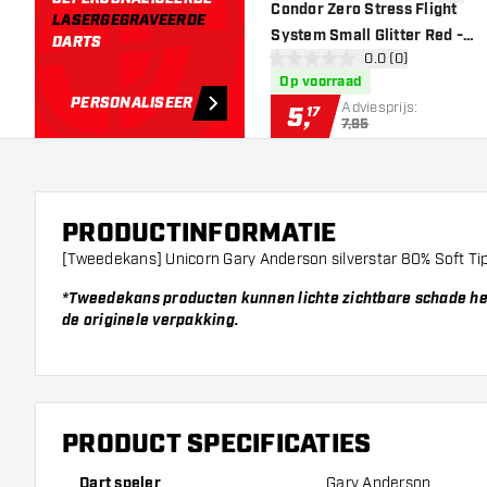
toevoe
Condor Zero Stress Flight
LASERGEGRAVEERDE
System Small Glitter Red -
DARTS
open reviews draw
0.0 (0)
Dart Flights
0 score sterren
Op voorraad
PERSONALISEER
Adviesprijs:
5
,
17
7,95
PRODUCTINFORMATIE
[Tweedekans] Unicorn Gary Anderson silverstar 80% Soft Ti
*Tweedekans producten kunnen lichte zichtbare sc
hade he
de originele verpakking.
PRODUCT SPECIFICATIES
Dart speler
Gary Anderson