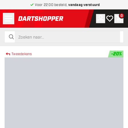
Voor 22:00 besteld,
vandaag verstuurd
Menu
0
Account
Mijn verlang
Win
terug naar home pagina
zoeken
zoeken
-
20
%
Tweedekans