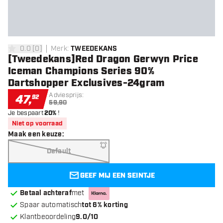
0.0
[
0
]
Merk
:
TWEEDEKANS
0 score sterren
[Tweedekans]Red Dragon Gerwyn Price
Iceman Champions Series 90%
Dartshopper Exclusives-24gram
Adviesprijs:
47
,
92
59,90
Je bespaart
20%
!
Niet op voorraad
Maak een keuze
:
Default
GEEF MIJ EEN SEINTJE
Betaal achteraf
met
Spaar automatisch
tot 6% korting
Klantbeoordeling
9.0/10