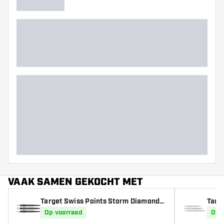
VAAK SAMEN GEKOCHT MET
Target Swiss Points Storm Diamond B
Targ
lack
r
Op voorraad
Op 