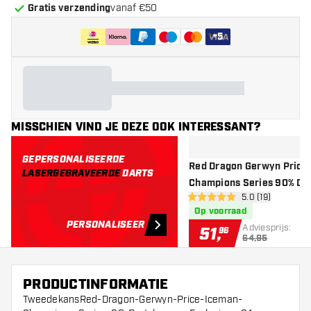
Gratis verzending
vanaf €50
+
5
MISSCHIEN VIND JE DEZE OOK INTERESSANT?
GEPERSONALISEERDE
Red Dragon Gerwyn Price
LASERGEGRAVEERDE
DARTS
Champions Series 90% Da
open reviews d
5.0 (19)
Exclusives - Dartpijlen
5 score sterren
Op voorraad
PERSONALISEER
Adviesprijs:
51
,
96
64,95
PRODUCTINFORMATIE
TweedekansRed-Dragon-Gerwyn-Price-Iceman-