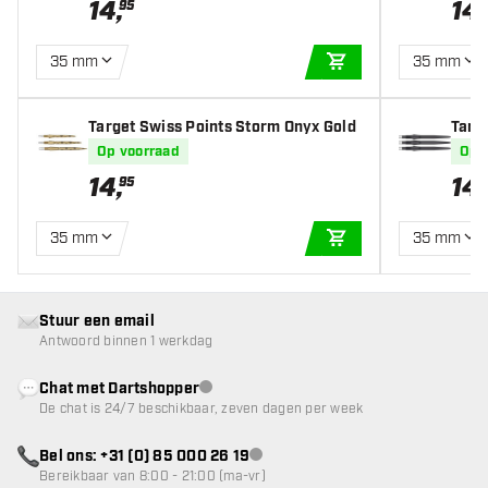
14
,
14
,
95
35 mm
35 mm
IN WINKELWAGEN
Target Swiss Points Storm Onyx Gold
Targ
Op voorraad
Op 
14
,
14
,
95
35 mm
35 mm
IN WINKELWAGEN
Stuur een email
Antwoord binnen 1 werkdag
Chat met Dartshopper
klantenservice niet beschikbaar
De chat is 24/7 beschikbaar, zeven dagen per week
Bel ons: +31 (0) 85 000 26 19
klantenservice niet beschikbaar
Bereikbaar van 8:00 - 21:00 (ma-vr)