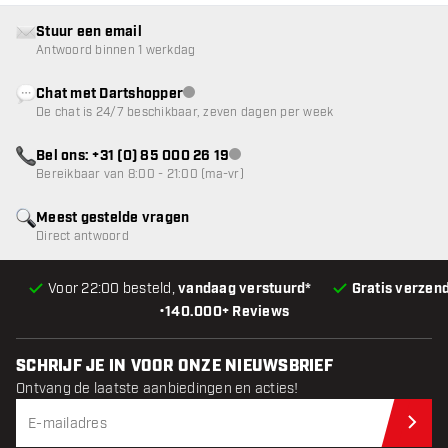
Stuur een email
Antwoord binnen 1 werkdag
Chat met Dartshopper
klantenservice niet beschikbaar
De chat is 24/7 beschikbaar, zeven dagen per week
Bel ons: +31 (0) 85 000 26 19
klantenservice niet beschikbaar
Bereikbaar van 8:00 - 21:00 (ma-vr)
Meest gestelde vragen
Direct antwoord
Voor 22:00 besteld,
vandaag verstuurd*
Gratis verzen
•
140.000+ Reviews
SCHRIJF JE IN VOOR ONZE NIEUWSBRIEF
Ontvang de laatste aanbiedingen en acties!
Schr