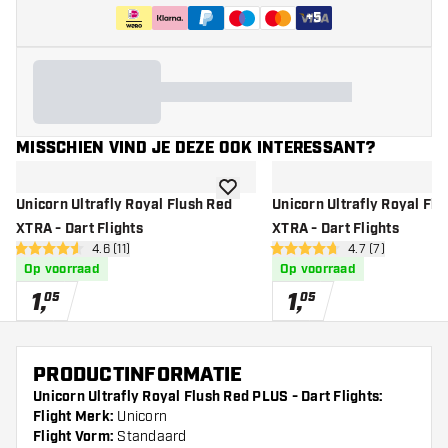
+
5
MISSCHIEN VIND JE DEZE OOK INTERESSANT?
toevoegen aan verlanglijst
Unicorn Ultrafly Royal Flush Red
Unicorn Ultrafly Royal Flu
XTRA - Dart Flights
XTRA - Dart Flights
open reviews drawer
4.6 (11)
open reviews dr
4.7 (7)
4.6 score sterren
4.7 score sterren
Op voorraad
Op voorraad
1
,
1
,
05
05
PRODUCTINFORMATIE
Unicorn Ultrafly Royal Flush Red PLUS - Dart Flights:
Flight Merk:
Unicorn
Flight Vorm:
Standaard