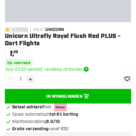
4.3
[
20
]
Merk
:
UNICORN
4.3 score sterren
Unicorn Ultrafly Royal Flush Red PLUS -
Dart Flights
1
,
05
Op voorraad
Voor 22:00 besteld, vandaag verzonden
-
+
Verminder hoeveelheid
Verhoog hoeveelheid
toevoe
IN WINKELWAGEN
Betaal achteraf
met
Spaar automatisch
tot 6% korting
Klantbeoordeling
9.0/10
Gratis verzending
vanaf €50