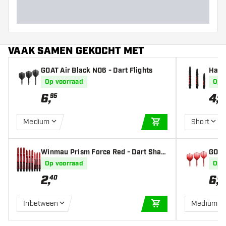
VAAK SAMEN GEKOCHT MET
GOAT Air Black NO6 - Dart Flights
Harr
Op voorraad
Op 
6
,
4
,
95
20
Medium
Short
IN WINKELWAGEN
Winmau Prism Force Red - Dart Shaft
GOAT 
s
Op voorraad
Op 
2
,
6
,
40
95
Inbetween
Medium
IN WINKELWAGEN