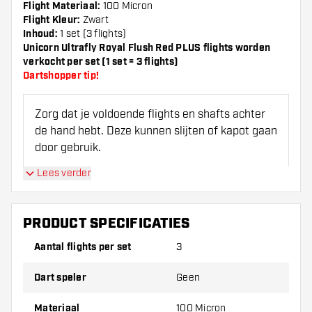
Flight Materiaal:
100 Micron
Flight Kleur:
Zwart
Inhoud:
1 set (3 flights)
Unicorn Ultrafly Royal Flush Red PLUS flights worden
verkocht per set (1 set = 3 flights)
Dartshopper tip!
Zorg dat je voldoende flights en shafts achter
de hand hebt. Deze kunnen slijten of kapot gaan
door gebruik.
Lees verder
Probeer eens een andere vorm, materiaal of
dikte van de flights om erachter te komen
welke variant het beste bij je past!
PRODUCT SPECIFICATIES
Aantal flights per set
3
Dart speler
Geen
Materiaal
100 Micron