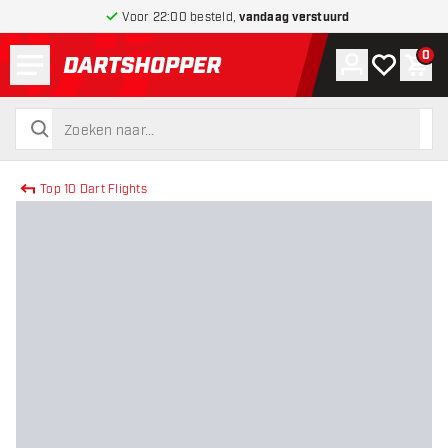
Voor 22:00 besteld,
vandaag verstuurd
Menu
0
Account
Mijn verlang
Win
terug naar home pagina
zoeken
zoeken
Top 10 Dart Flights