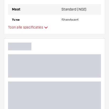
Maat
Standard (NO2)
Type
Standaard
Toon alle specificaties
Flexibiliteit
Hoofdkleur