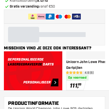
Klantbeoordeling
9.0/10
Gratis verzending
vanaf €50
+
5
MISSCHIEN VIND JE DEZE OOK INTERESSANT?
GEPERSONALISEERDE
Unicorn John Lowe Phase 
LASERGEGRAVEERDE
DARTS
Dartpijlen
open reviews dr
4.8 (6)
4.8 score sterren
Op voorraad
PERSONALISEER
111
,
95
PRODUCTINFORMATIE
De Unicorn World Champon John Lowe 90% dartpijlen