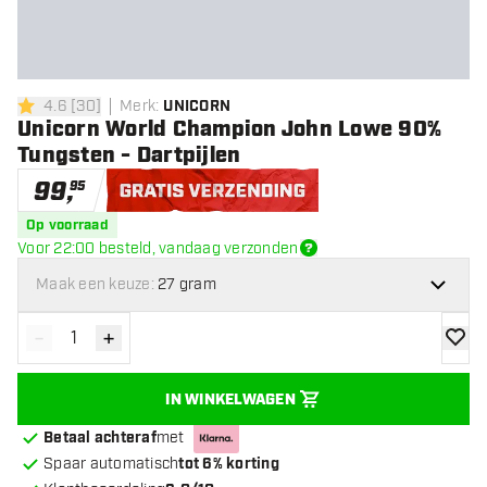
4.6
[
30
]
Merk
:
UNICORN
4.6 score sterren
Unicorn World Champion John Lowe 90%
Tungsten - Dartpijlen
99
,
95
Gratis verzending
Op voorraad
Voor 22:00 besteld, vandaag verzonden
Maak een keuze:
27 gram
-
+
Verminder hoeveelheid
Verhoog hoeveelheid
toevoe
IN WINKELWAGEN
Betaal achteraf
met
Spaar automatisch
tot 6% korting