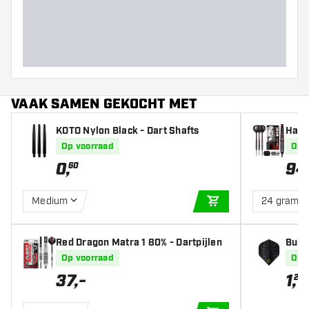
Barrel lengte (MM)
VAAK SAMEN GEKOCHT MET
KOTO Nylon Black - Dart Shafts
Harr
90% -
Op voorraad
Op 
0
,
94
60
Medium
24 gram
IN WINKELWAGEN
Red Dragon Matra 1 80% - Dartpijlen
Bulle
Op voorraad
Op 
37
,
-
1
,
20