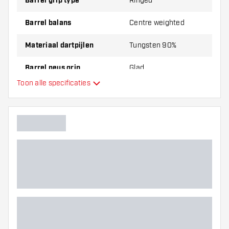
Shafts en Unicorn John Lowe Flights.
Barrel grip type
Ringed
Barrel balans
Centre weighted
Materiaal dartpijlen
Tungsten 90%
Barrel neus grip
Glad
Toon alle specificaties
Dart speler
Barrel kleur
Barrel neus vorm
Barrel gripzone
Barrel vorm
Gewicht
Barrel dikte (MM)