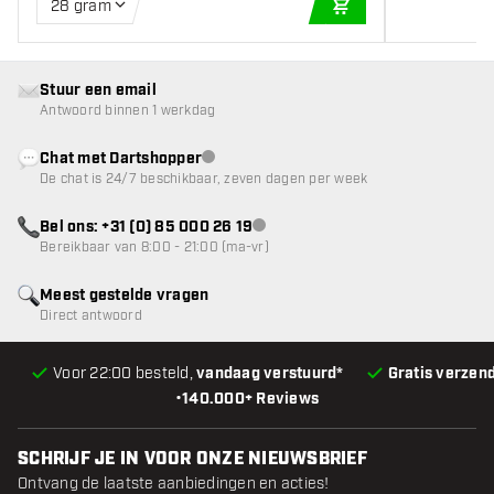
28 gram
IN WINKELWAGEN
Stuur een email
Antwoord binnen 1 werkdag
Chat met Dartshopper
klantenservice niet beschikbaar
De chat is 24/7 beschikbaar, zeven dagen per week
Bel ons: +31 (0) 85 000 26 19
klantenservice niet beschikbaar
Bereikbaar van 8:00 - 21:00 (ma-vr)
Meest gestelde vragen
Direct antwoord
Voor 22:00 besteld,
vandaag verstuurd*
Gratis verzen
•
140.000+ Reviews
SCHRIJF JE IN VOOR ONZE NIEUWSBRIEF
Ontvang de laatste aanbiedingen en acties!