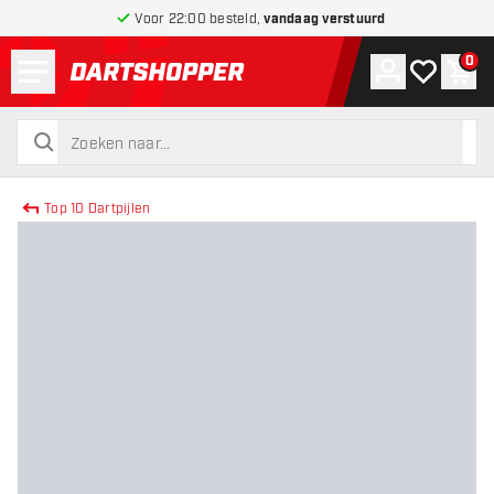
Voor 22:00 besteld,
vandaag verstuurd
Menu
0
Account
Mijn verlang
Win
terug naar home pagina
zoeken
zoeken
Top 10 Dartpijlen