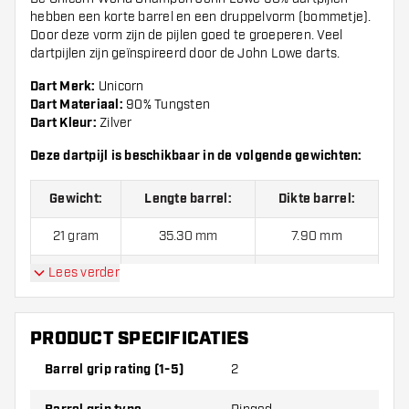
hebben een korte barrel en een druppelvorm (bommetje).
Door deze vorm zijn de pijlen goed te groeperen. Veel
dartpijlen zijn geïnspireerd door de John Lowe darts.
Dart Merk:
Unicorn
Dart Materiaal:
90% Tungsten
Dart Kleur:
Zilver
Deze dartpijl is beschikbaar in de volgende gewichten:
Gewicht:
Lengte barrel:
Dikte barrel:
21 gram
35.30 mm
7.90 mm
Lees verder
23 gram
38.10 mm
7.90 mm
25 gram
40.60 mm
7.90 mm
PRODUCT SPECIFICATIES
27 gram
43.20 mm
7.90 mm
Barrel grip rating (1-5)
2
Dartpijlen worden standaard geleverd met:
3 Unicorn