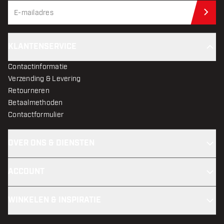
Schr
KLANTENSERVICE
Contactinformatie
Verzending & Levering
Retourneren
Betaalmethoden
Contactformulier
OVER ONS & DIENSTEN
ACCOUNT
WINKELEN & INSPIRATIE