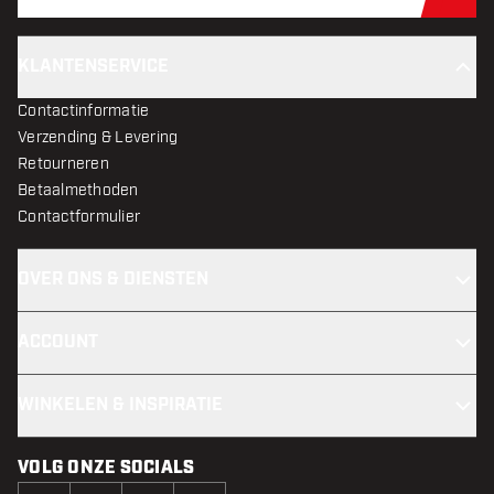
Schr
KLANTENSERVICE
Contactinformatie
Verzending & Levering
Retourneren
Betaalmethoden
Contactformulier
OVER ONS & DIENSTEN
ACCOUNT
WINKELEN & INSPIRATIE
VOLG ONZE SOCIALS