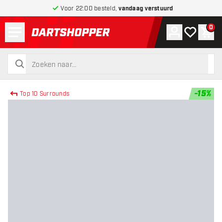
Voor 22:00 besteld,
vandaag verstuurd
Menu
0
Account
Mijn verlang
Win
terug naar home pagina
zoeken
zoeken
-
15
%
Top 10 Surrounds