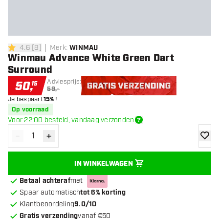
4.6
[
8
]
Merk
:
WINMAU
4.6 score sterren
Winmau Advance White Green Dart
Surround
Adviesprijs:
50
,
15
59,-
Je bespaart
15%
!
Gratis verzending
Op voorraad
Voor 22:00 besteld, vandaag verzonden
-
+
Verminder hoeveelheid
Verhoog hoeveelheid
toevoe
IN WINKELWAGEN
Betaal achteraf
met
Spaar automatisch
tot 6% korting
Klantbeoordeling
9.0/10
Gratis verzending
vanaf €50