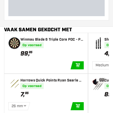
VAAK SAMEN GEKOCHT MET
Winmau Blade 6 Triple Core PDC - Pr
Shot 
ofessioneel Dartbord
Op voorraad
Op 
99
,
4
,
95
50
Medium
IN WINKELWAGEN
Harrows Quick Points Ryan Searle He
Cues
avy Metal Grip Gold
- Dar
Op voorraad
Op 
7
,
85
95
26 mm
IN WINKELWAGEN