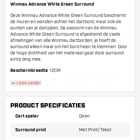
Winmau Advance White Green Surround
Deze Winmau Advance White Green Surround beschermt
de muren en wanden achter het dartbord, maar ook de
punten van je dartpijlen. De pasvorm van de Winmau
Advance White Green Surround is afgestemd de vaste
afmetingen van alle Winmau dartborden, je hoeft de
surround alleen maar om het bord heen te klemmen. Door
de hoge dichtheid van het materiaal gaat deze surround
extra lang mee.
Beschermbreedte
: 12CM
Let op! Deze surround wordt verkocht zonder dartbord.
Lees verder
PRODUCT SPECIFICATIES
Dart speler
Geen
Surround print
Met Print/Tekst