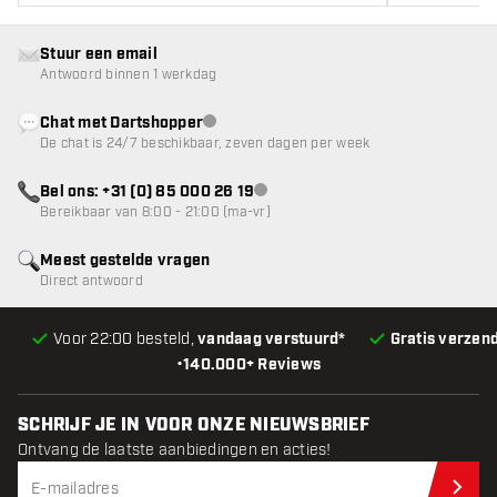
Stuur een email
Antwoord binnen 1 werkdag
Chat met Dartshopper
klantenservice niet beschikbaar
De chat is 24/7 beschikbaar, zeven dagen per week
Bel ons: +31 (0) 85 000 26 19
klantenservice niet beschikbaar
Bereikbaar van 8:00 - 21:00 (ma-vr)
Meest gestelde vragen
Direct antwoord
Voor 22:00 besteld,
vandaag verstuurd*
Gratis verzen
•
140.000+ Reviews
SCHRIJF JE IN VOOR ONZE NIEUWSBRIEF
Ontvang de laatste aanbiedingen en acties!