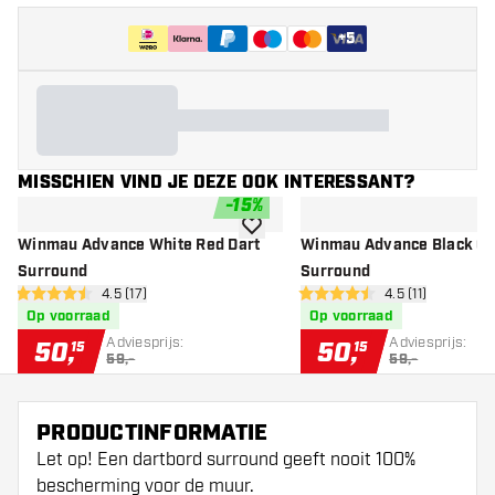
+
5
MISSCHIEN VIND JE DEZE OOK INTERESSANT?
-
15
%
toevoegen aan verlanglijst
Winmau Advance White Red Dart
Winmau Advance Black Gr
Surround
Surround
open reviews drawer
4.5 (17)
open reviews dr
4.5 (11)
4.5 score sterren
4.5 score sterren
Op voorraad
Op voorraad
Adviesprijs:
Adviesprijs:
50
,
50
,
15
15
59,-
59,-
PRODUCTINFORMATIE
Let op! Een dartbord surround geeft nooit 100%
bescherming voor de muur.