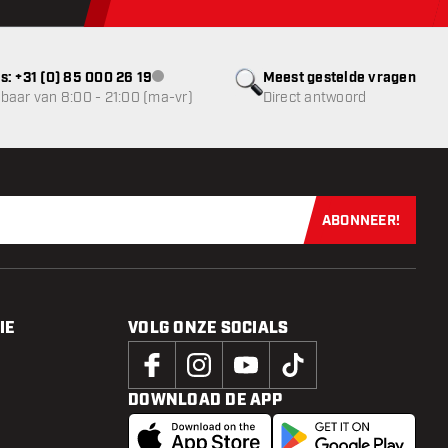
s: +31 (0) 85 000 26 19
Meest gestelde vragen
klantenservice niet beschikbaar
baar van 8:00 - 21:00 (ma-vr)
Direct antwoord
ABONNEER!
Schrijf je dir
IE
VOLG ONZE SOCIALS
DOWNLOAD DE APP