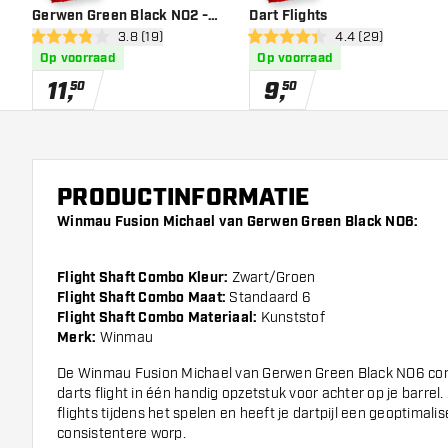
Gerwen Green Black NO2 -
Dart Flights
open reviews drawer
3.8 (19)
open reviews dra
4.4 (29)
Dart Flights
3.8 score sterren
4.4 score sterren
Op voorraad
Op voorraad
11
,
9
,
50
50
PRODUCTINFORMATIE
Winmau Fusion Michael van Gerwen Green Black NO6:
Flight Shaft Combo Kleur:
Zwart/Groen
Flight Shaft Combo Maat:
Standaard 6
Flight Shaft Combo Materiaal:
Kunststof
Merk:
Winmau
De Winmau Fusion Michael van Gerwen Green Black NO6 com
darts flight in één handig opzetstuk voor achter op je barrel. 
flights tijdens het spelen en heeft je dartpijl een geoptimal
consistentere worp.