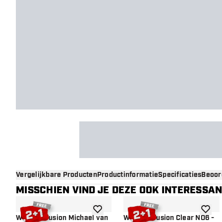
Vergelijkbare Producten
Productinformatie
Specificaties
Beoor
MISSCHIEN VIND JE DEZE OOK INTERESSA
toevoegen aan verlanglijst
toevoe
Winmau Fusion Michael van
Winmau Fusion Clear NO6 -