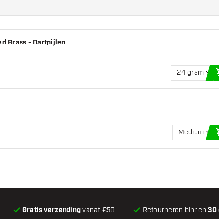
ion Michael van Gerwen
 verkocht per set (1 set =
 Brass - Dartpijlen
steem. Optisch kan de kleur
24 gram
hand hebt. Deze kunnen
Medium
an de flights om
t!
Gratis verzending
vanaf €50
Retourneren binnen
30