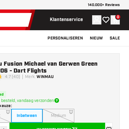
140.000+ Reviews
0
Account
Mijn verlangli
Winke
Klantenservice
PERSONALISEREN
NIEUW
SALE
 Fusion Michael van Gerwen Green
O6 - Dart Flights
4.7 (40)
Merk
:
WINMAU
terren
ad
 besteld, vandaag verzonden
keuze
:
t
Inbetween
Medium