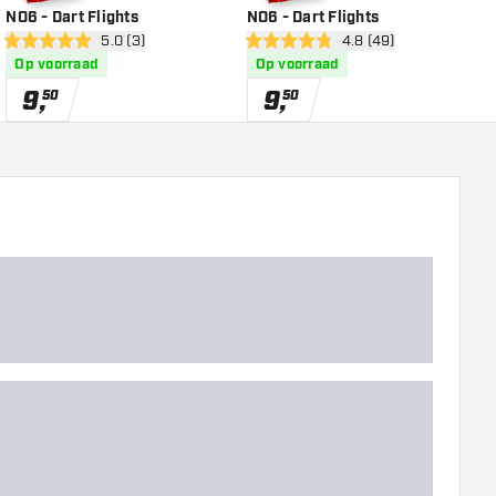
NO6 - Dart Flights
NO6 - Dart Flights
N
r
open reviews drawer
5.0 (3)
open reviews drawer
4.8 (49)
5 score sterren
4.8 score sterren
4
Op voorraad
Op voorraad
9
,
9
,
50
50