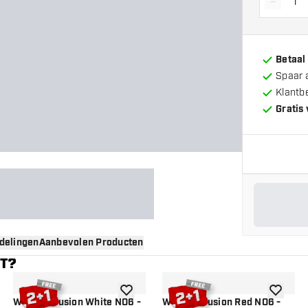
-
Vermin
Betaal
Spaar 
Klantb
Gratis
delingen
Aanbevolen Producten
NT?
gen aan verlanglijst
toevoegen aan verlanglijst
toevoege
Winmau Fusion White NO6 -
Winmau Fusion Red NO6 -