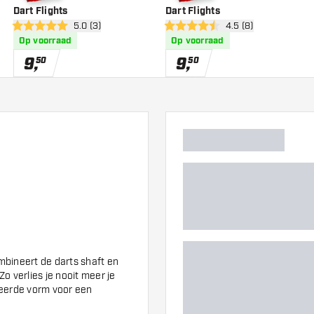
Dart Flights
Dart Flights
wer
open reviews drawer
5.0 (3)
open reviews drawe
4.5 (8)
5 score sterren
4.5 score sterren
Op voorraad
Op voorraad
9
,
9
,
50
50
bineert de darts shaft en
Zo verlies je nooit meer je
iseerde vorm voor een