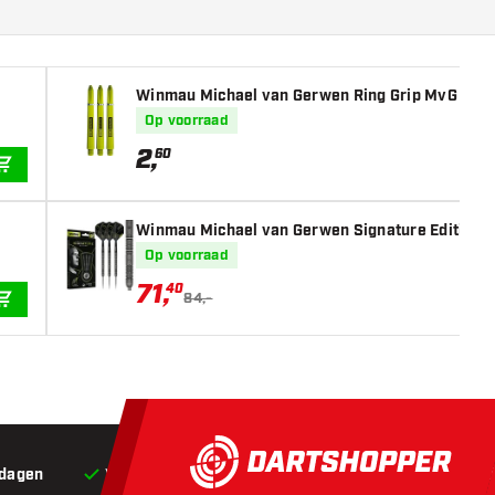
Winmau Michael van Gerwen Ring Grip MvG Desig
Op voorraad
2
,
60
IN WINKELWAGEN
Winmau Michael van Gerwen Signature Edition 90
Op voorraad
71
,
40
84,-
IN WINKELWAGEN
 dagen
Voor 22:00 besteld,
vandaag verstuurd*
Grat