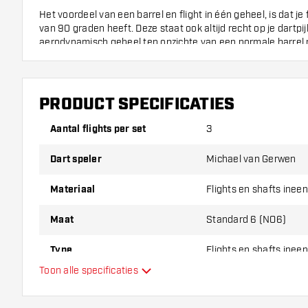
Het voordeel van een barrel en flight in één geheel, is dat je 
van 90 graden heeft. Deze staat ook altijd recht op je dartpi
aerodynamisch geheel ten opzichte van een normale barrel m
Dankzij de schroefdraad kun je de Winmau Fusion Michael 
makkelijk als een dart shaft in de barrel van je dartpijl schro
PRODUCT SPECIFICATIES
Flight Shaft Combo Afmetingen:
Aantal flights per set
3
Shaft
Lengte
Totale
Maat
Shaft
Lengte
Dart speler
Michael van Gerwen
22
64
Short
Materiaal
Flights en shafts ineen
mm
mm
Maat
Standard 6 (NO6)
28
70
Inbetween
mm
mm
Type
Flights en shafts ineen
34
76
Toon alle specificaties
Medium
mm
mm
Flexibiliteit