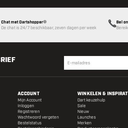
Chat met Dartshopper
Bel on
klantenservice niet beschikbaar
De chat is 24/7 beschikbaar, zeven dagen per week
Bereik
BRIEF
ACCOUNT
WINKELEN & INSPIRAT
Mijn Account
Dart keuzehulp
Inloggen
Sale
Registreren
Nieuw
Wachtwoord vergeten
Launches
Bestelstatus
Merken