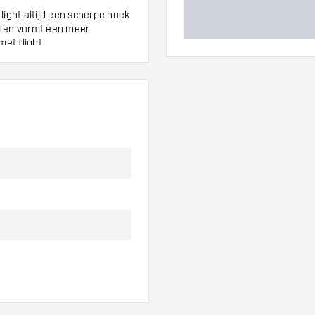
flight altijd een scherpe hoek
jl en vormt een meer
et flight.
van Gerwen Green Black NO6
even.