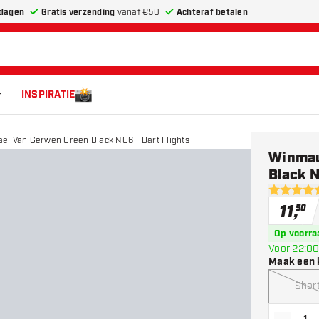
dagen
Gratis verzending
vanaf €50
Achteraf betalen
INSPIRATIE
el Van Gerwen Green Black NO6 - Dart Flights
Winmau
Black N
4.7 score s
11
,
50
Op voorra
Voor 22:00
Maak een 
Shor