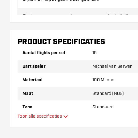
Probeer eens een andere vorm, materiaal of dikte v
erachter te komen welke variant het beste bij je pas
PRODUCT SPECIFICATIES
Aantal flights per set
15
Dart speler
Michael van Gerwen
Materiaal
100 Micron
Maat
Standard (NO2)
Type
Standaard
Toon alle specificaties
Flexibiliteit
Extra kleuren