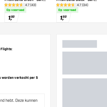
wer
open reviews drawer
4.7 (43)
open reviews drawe
4.7 (34)
Flights
Flights
4.7 score sterren
4.7 score sterren
Op voorraad
Op voorraad
1
,
1
,
50
50
Flights:
s worden verkocht per 5
hand hebt. Deze kunnen