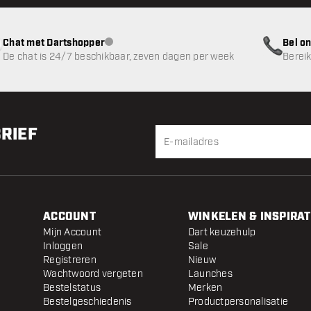
Chat met Dartshopper
Bel on
klantenservice niet beschikbaar
De chat is 24/7 beschikbaar, zeven dagen per week
Bereik
BRIEF
ACCOUNT
WINKELEN & INSPIRAT
Mijn Account
Dart keuzehulp
Inloggen
Sale
Registreren
Nieuw
Wachtwoord vergeten
Launches
Bestelstatus
Merken
Bestelgeschiedenis
Productpersonalisatie