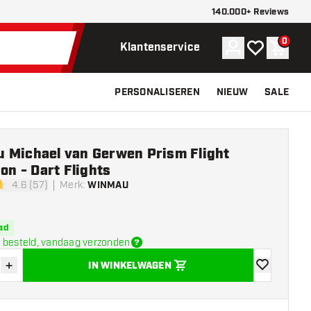
140.000+ Reviews
0
Account
Mijn verlangli
Winke
Klantenservice
PERSONALISEREN
NIEUW
SALE
 Michael van Gerwen Prism Flight
ion - Dart Flights
4.6 (57)
Merk
:
WINMAU
sterren
ad
 besteld, vandaag verzonden
+
IN WINKELWAGEN
der hoeveelheid
Verhoog hoeveelheid
toevoegen aa