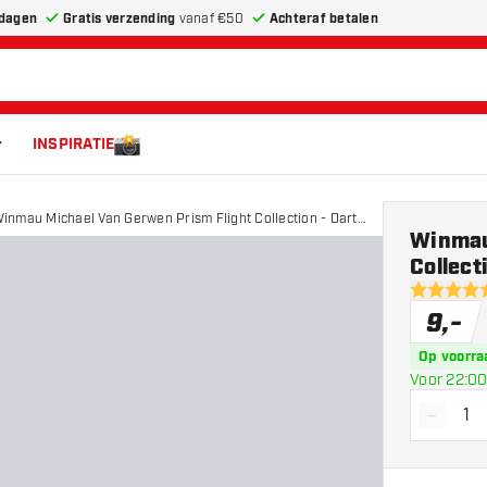
dagen
Gratis verzending
vanaf €50
Achteraf betalen
INSPIRATIE
inmau Michael Van Gerwen Prism Flight Collection - Dart
Winmau
lights
Collect
4.6 score 
9
,
-
Op voorra
Voor 22:00
-
Vermin