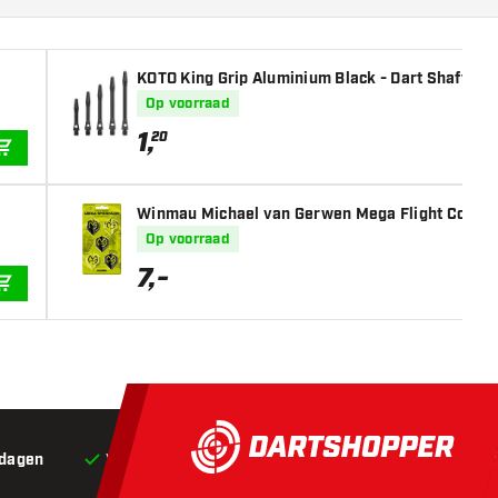
KOTO King Grip Aluminium Black - Dart Shafts
Op voorraad
1
,
20
IN WINKELWAGEN
Winmau Michael van Gerwen Mega Flight Collecti
Op voorraad
7
,
-
IN WINKELWAGEN
 dagen
Voor 22:00 besteld,
vandaag verstuurd*
Grat