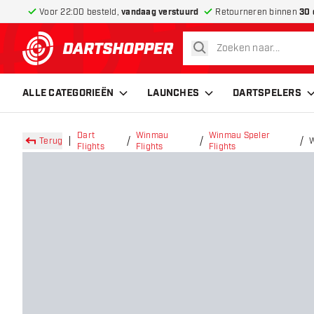
Voor 22:00 besteld,
vandaag verstuurd
Retourneren binnen
30 
zoeken
terug naar home pagina
ALLE CATEGORIEËN
LAUNCHES
DARTSPELERS
Dart
Winmau
Winmau Speler
Terug
W
Flights
Flights
Flights
F