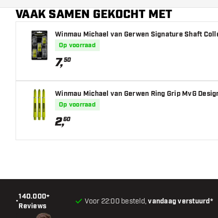
VAAK SAMEN GEKOCHT MET
Hoofdkleur
Winmau Michael van Gerwen Signature Shaft Colle
Op voorraad
7
,
50
Winmau Michael van Gerwen Ring Grip MvG Design
Op voorraad
2
,
60
140.000+
•
Voor 22:00 besteld,
vandaag verstuurd*
Reviews