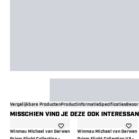
Vergelijkbare Producten
Productinformatie
Specificaties
Beoor
MISSCHIEN VIND JE DEZE OOK INTERESSA
toevoegen aan verlanglijst
toevoe
Winmau Michael van Gerwen
Winmau Michael van Gerwen
Prism Flight Collection -
Prism Flight Collection V2 -