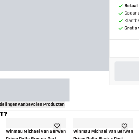
Betaal
Spaar 
Klantb
Gratis
delingen
Aanbevolen Producten
NT?
gen aan verlanglijst
toevoegen aan verlanglijst
toevoege
Winmau Michael van Gerwen
Winmau Michael van Gerwen
Prism Delta Green - Dart
Prism Delta Black - Dart