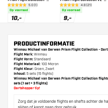
open reviews drawer
5.0 (1)
open reviews dra
4.8 (21)
Dart Flights
Dart Flights
5 score sterren
4.8 score sterren
Op voorraad
Op voorraad
10
,
-
9
,
-
PRODUCTINFORMATIE
Winmau Michael van Gerwen Prism Flight Collection - Dart 
Flight Merk:
Winmau
Flight Vorm:
Standaard
Flight Materiaal:
100 Micron
Flight Kleur:
Groen, Zwart
Inhoud:
5 sets (15 flights)
Winmau Michael van Gerwen Prism Flight Collection flight
sets (1 set = 3 flights)
Dartshopper tip!
Zorg dat je voldoende flights en shafts achter de 
slijten of kapot gaan door gebruik.