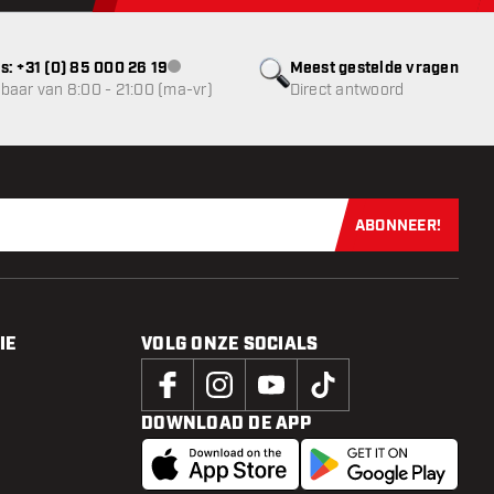
s: +31 (0) 85 000 26 19
Meest gestelde vragen
klantenservice niet beschikbaar
baar van 8:00 - 21:00 (ma-vr)
Direct antwoord
ABONNEER!
Schrijf je dir
IE
VOLG ONZE SOCIALS
DOWNLOAD DE APP