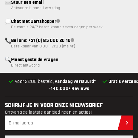
Stuur een email
Antwoord binnen 1 werkdag
Chat met Dartshopper
klantenservice niet beschikbaar
De chat is 24/7 beschikbaar, zeven dagen per week
Bel ons: +31 (0) 85 000 26 19
klantenservice niet beschikbaar
Bereikbaar van 8:00 - 21:00 (ma-vr)
Meest gestelde vragen
Direct antwoord
Voor 22:00 besteld,
vandaag verstuurd*
Gratis verzen
•
140.000+ Reviews
SCHRIJF JE IN VOOR ONZE NIEUWSBRIEF
Ontvang de laatste aanbiedingen en acties!
Schr