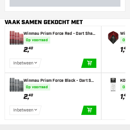
VAAK SAMEN GEKOCHT MET
Winmau Prism Force Red - Dart Shaft
Winm
s
Fligh
Op voorraad
Op 
2
,
1
,
40
45
Inbetween
IN WINKELWAGEN
Winmau Prism Force Black - Dart Sha
KOTO
fts
Op voorraad
Op 
2
,
1
,
40
45
Inbetween
IN WINKELWAGEN