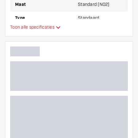
Maat
Standard (NO2)
Type
Standaard
Toon alle specificaties
Flexibiliteit
Extra kleuren
Hoofdkleur