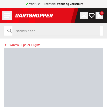
Voor 22:00 besteld,
vandaag verstuurd
Menu
0
Account
Mijn verlang
Win
terug naar home pagina
zoeken
zoeken
Winmau Speler Flights