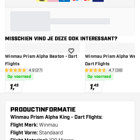
MISSCHIEN VIND JE DEZE OOK INTERESSANT?
toevoegen aan verlanglijst
Winmau Prism Alpha Beaton - Dart
Winmau Prism Alpha Webs
Flights
Dart Flights
open reviews drawer
4.9 (27)
open reviews d
4.7 (38)
4.9 score sterren
4.7 score sterren
Op voorraad
Op voorraad
1
,
1
,
45
45
PRODUCTINFORMATIE
Winmau Prism Alpha King - Dart Flights:
Flight Merk:
Winmau
Flight Vorm:
Standaard