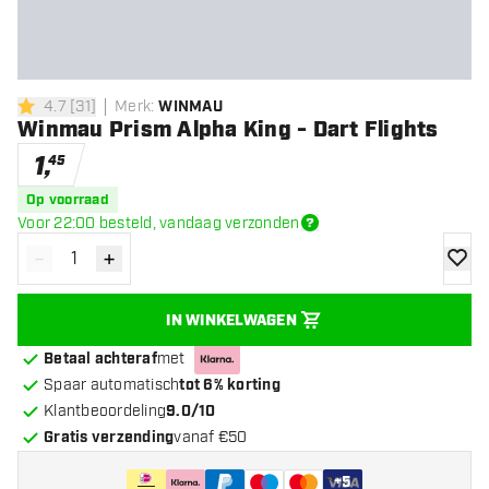
4.7
[
31
]
Merk
:
WINMAU
4.7 score sterren
Winmau Prism Alpha King - Dart Flights
1
,
45
Op voorraad
Voor 22:00 besteld, vandaag verzonden
-
+
Verminder hoeveelheid
Verhoog hoeveelheid
toevoe
IN WINKELWAGEN
Betaal achteraf
met
Spaar automatisch
tot 6% korting
Klantbeoordeling
9.0/10
Gratis verzending
vanaf €50
+
5