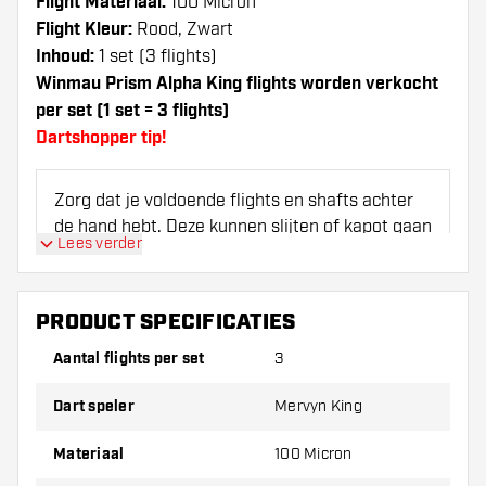
Flight Materiaal:
100 Micron
Flight Kleur:
Rood, Zwart
Inhoud:
1 set (3 flights)
Winmau Prism Alpha King flights worden verkocht
per set (1 set = 3 flights)
Dartshopper tip!
Zorg dat je voldoende flights en shafts achter
de hand hebt. Deze kunnen slijten of kapot gaan
Lees verder
door gebruik.
Probeer eens een andere vorm, materiaal of
PRODUCT SPECIFICATIES
dikte van de flights om erachter te komen
Aantal flights per set
3
welke variant het beste bij je past!
Dart speler
Mervyn King
Materiaal
100 Micron