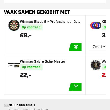
VAAK SAMEN GEKOCHT MET
Winmau Blade 6 - Professioneel Dart
KOTO
bord
Op voorraad
Op 
68
,
-
39
Zwart
IN WINKELWAGEN
Winmau Sabre Oche Master
Winm
u Pr
Op voorraad
Op 
a - D
22
,
-
23
IN WINKELWAGEN
Stuur een email
Antwoord binnen 1 werkdag