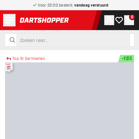
Voor 22:00 besteld,
vandaag verstuurd
Menu
0
Account
Mijn verlang
Win
terug naar home pagina
zoeken
zoeken
-
15
%
Top 10 Dartmatten