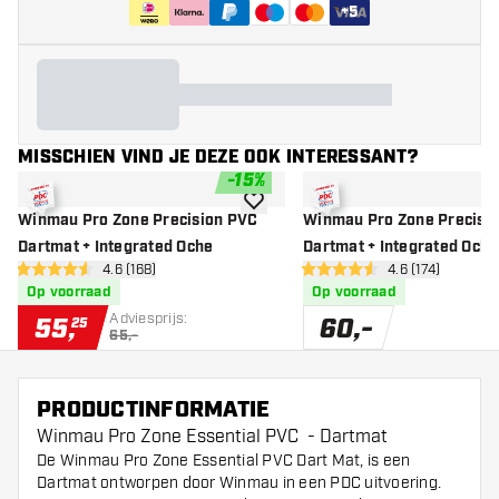
+
5
MISSCHIEN VIND JE DEZE OOK INTERESSANT?
-
15
%
toevoegen aan verlanglijst
Winmau Pro Zone Precision PVC
Winmau Pro Zone Precisio
Dartmat + Integrated Oche
Dartmat + Integrated Oche
open reviews drawer
4.6 (168)
open reviews d
4.6 (174)
4.6 score sterren
4.6 score sterren
Op voorraad
Op voorraad
Adviesprijs:
55
,
60
,
-
25
65,-
PRODUCTINFORMATIE
Winmau Pro Zone Essential PVC - Dartmat
De Winmau Pro Zone Essential PVC Dart Mat, is een
Dartmat ontworpen door Winmau in een PDC uitvoering.