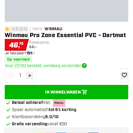
4.6
[
24
]
Merk
:
WINMAU
4.6 score sterren
Winmau Pro Zone Essential PVC - Dartmat
Adviesprijs:
46
,
75
55,-
Je bespaart
15%
!
Op voorraad
Voor 22:00 besteld, vandaag verzonden
-
+
Verminder hoeveelheid
Verhoog hoeveelheid
toevoe
IN WINKELWAGEN
Betaal achteraf
met
Spaar automatisch
tot 6% korting
Klantbeoordeling
9.0/10
Gratis verzending
vanaf €50