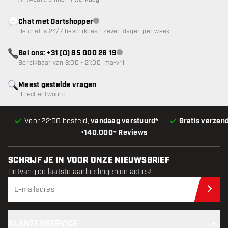
Chat met Dartshopper
klantenservice niet beschikbaar
De chat is 24/7 beschikbaar, zeven dagen per week
Bel ons: +31 (0) 85 000 26 19
klantenservice niet beschikbaar
Bereikbaar van 8:00 - 21:00 (ma-vr)
Meest gestelde vragen
Direct antwoord
Voor 22:00 besteld,
vandaag verstuurd*
Gratis verzen
•
140.000+ Reviews
SCHRIJF JE IN VOOR ONZE NIEUWSBRIEF
Ontvang de laatste aanbiedingen en acties!
Schr
KLANTENSERVICE