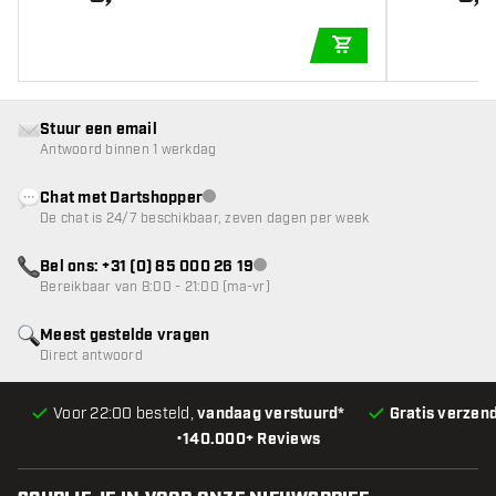
IN WINKELWAGEN
Stuur een email
Antwoord binnen 1 werkdag
Chat met Dartshopper
klantenservice niet beschikbaar
De chat is 24/7 beschikbaar, zeven dagen per week
Bel ons: +31 (0) 85 000 26 19
klantenservice niet beschikbaar
Bereikbaar van 8:00 - 21:00 (ma-vr)
Meest gestelde vragen
Direct antwoord
Voor 22:00 besteld,
vandaag verstuurd*
Gratis verzen
•
140.000+ Reviews