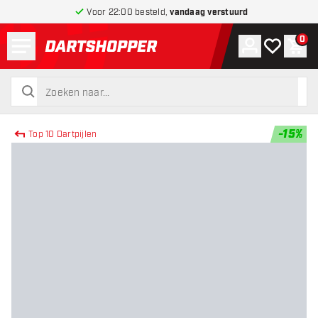
Voor 22:00 besteld,
vandaag verstuurd
Menu
0
Account
Mijn verlang
Win
terug naar home pagina
zoeken
zoeken
-
15
%
Top 10 Dartpijlen