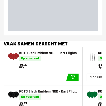
Barrel dikte (MM)
Barrel lengte (MM)
VAAK SAMEN GEKOCHT MET
KOTO Red Emblem NO2 - Dart Flights
KOTO 
Op voorraad
Op 
0
,
1
,
95
19
Medium
IN WINKELWAGEN
KOTO Black Emblem NO2 - Dart Flight
KOTO
s
s
Op voorraad
Op 
0
,
0
,
95
95