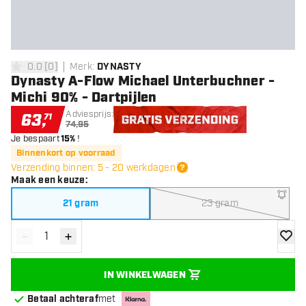
0.0
[
0
]
Merk
:
DYNASTY
0 score sterren
Dynasty A-Flow Michael Unterbuchner -
Michi 90% - Dartpijlen
Adviesprijs:
63
,
71
74,95
Je bespaart
15%
!
Gratis verzending
Binnenkort op voorraad
Verzending binnen: 5 - 20 werkdagen
Maak een keuze
:
21 gram
23 gram
-
+
Verminder hoeveelheid
Verhoog hoeveelheid
toevoe
IN WINKELWAGEN
Betaal achteraf
met