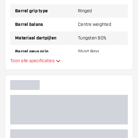
Barrel grip type
Ringed
Barrel balans
Centre weighted
Materiaal dartpijlen
Tungsten 90%
Barrel neus grip
Short Ring
Toon alle specificaties
Dart speler
Barrel kleur
Barrel neus vorm
Barrel gripzone
Barrel vorm
Gewicht