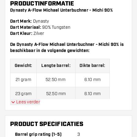
PRODUCTINFORMATIE
Dynasty A-Flow Michael Unterbuchner - Michi 90%
Dart Merk:
Dynasty
Dart Materiaal:
90% Tungsten
Dart Kleur:
Zilver
De Dynasty A-Flow Michael Unterbuchner - Michi 90% is
beschikbaar in de volgende gewichten:
Gewicht:
Lengte barrel:
Dikte barrel:
21 gram
52.50 mm
6.10 mm
23 gram
52.50 mm
6.10 mm
Lees verder
De Dynasty A-Flow Michael Unterbuchner - Michi 90%
wordt standaard geleverd met:
A-Flow Flights en Laro
Shafts.
PRODUCT SPECIFICATIES
Barrel grip rating (1-5)
3