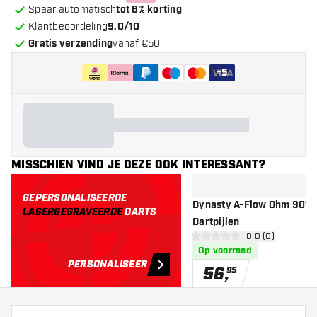
Spaar automatisch
tot 6% korting
Klantbeoordeling
9.0/10
Gratis verzending
vanaf €50
+
5
MISSCHIEN VIND JE DEZE OOK INTERESSANT?
GEPERSONALISEERDE
Dynasty A-Flow Ohm 90% 
LASERGEGRAVEERDE
DARTS
Dartpijlen
open reviews d
0.0 (0)
0 score sterren
Op voorraad
PERSONALISEER
56
,
95