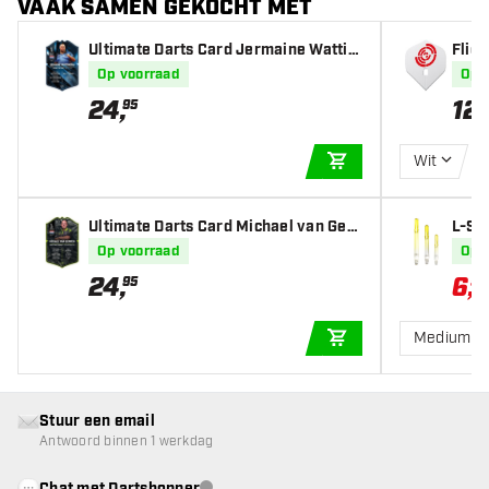
VAAK SAMEN GEKOCHT MET
Ultimate Darts Card Jermaine Wattim
Flig
ena 2025
(1 Se
Op voorraad
Op 
24
,
12
,
95
9
Wit
IN WINKELWAGEN
Ultimate Darts Card Michael van Ger
L-St
wen 2025
emon
Op voorraad
Op 
24
,
6
,
95
59
Medium 3
IN WINKELWAGEN
Stuur een email
Antwoord binnen 1 werkdag