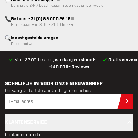
Chat met Dartshopper
klantenservice niet beschikbaar
De chat is 24/7 beschikbaar, zeven dagen per week
Bel ons: +31 (0) 85 000 26 19
klantenservice niet beschikbaar
Bereikbaar van 8:00 - 21:00 (ma-vr)
Meest gestelde vragen
Direct antwoord
Voor 22:00 besteld,
vandaag verstuurd*
Gratis verzen
•
140.000+ Reviews
SCHRIJF JE IN VOOR ONZE NIEUWSBRIEF
Ontvang de laatste aanbiedingen en acties!
Schr
KLANTENSERVICE
Contactinformatie