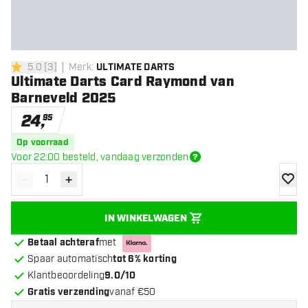
5.0
[
3
]
Merk
:
ULTIMATE DARTS
5 score sterren
Ultimate Darts Card Raymond van
Barneveld 2025
24
,
95
Op voorraad
Voor 22:00 besteld, vandaag verzonden
-
+
Verminder hoeveelheid
Verhoog hoeveelheid
toevoe
IN WINKELWAGEN
Betaal achteraf
met
Spaar automatisch
tot 6% korting
Klantbeoordeling
9.0/10
Gratis verzending
vanaf €50