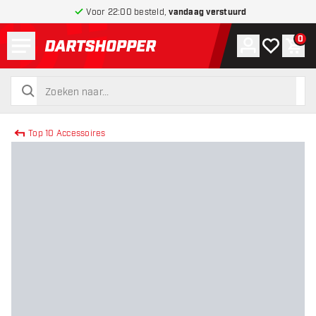
Voor 22:00 besteld,
vandaag verstuurd
Menu
0
Account
Mijn verlang
Win
terug naar home pagina
zoeken
zoeken
Top 10 Accessoires