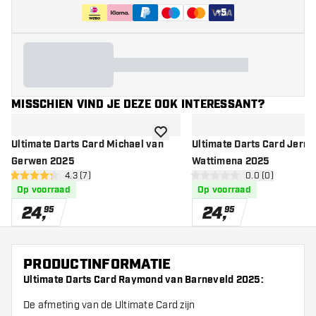
+
5
MISSCHIEN VIND JE DEZE OOK INTERESSANT?
toevoegen aan verlanglijst
Ultimate Darts Card Michael van
Ultimate Darts Card Jerm
Gerwen 2025
Wattimena 2025
open reviews drawer
4.3 (7)
open reviews d
0.0 (0)
4.3 score sterren
0 score sterren
Op voorraad
Op voorraad
24
,
24
,
95
95
PRODUCTINFORMATIE
Ultimate Darts Card Raymond van Barneveld 2025:
De afmeting van de Ultimate Card zijn