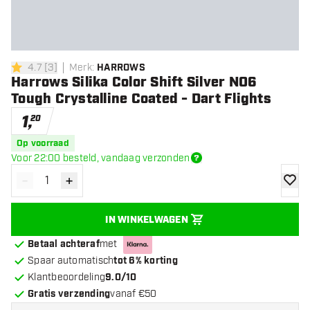
4.7
[
3
]
Merk
:
HARROWS
4.7 score sterren
Harrows Silika Color Shift Silver NO6
Tough Crystalline Coated - Dart Flights
1
,
20
Op voorraad
Voor 22:00 besteld, vandaag verzonden
-
+
Verminder hoeveelheid
Verhoog hoeveelheid
toevoe
IN WINKELWAGEN
Betaal achteraf
met
Spaar automatisch
tot 6% korting
Klantbeoordeling
9.0/10
Gratis verzending
vanaf €50