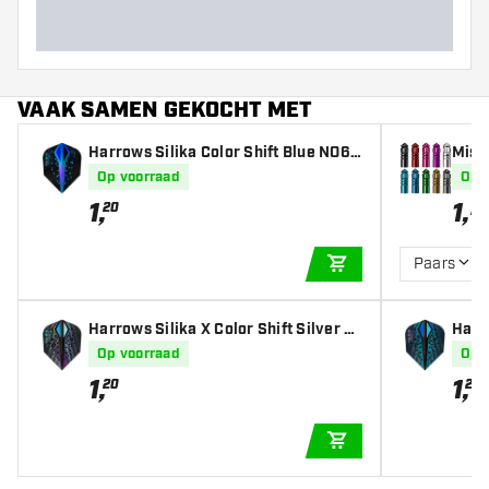
VAAK SAMEN GEKOCHT MET
Harrows Silika Color Shift Blue NO6 T
Missi
ough Crystalline Coated - Dart Flight
Op voorraad
Op 
s
1
,
1
,
-
20
Paars
IN WINKELWAGEN
Harrows Silika X Color Shift Silver N
Harro
O6 Tough Crystalline Coated - Dart Fl
6 Tou
Op voorraad
Op 
ights
hts
1
,
1
,
20
20
IN WINKELWAGEN