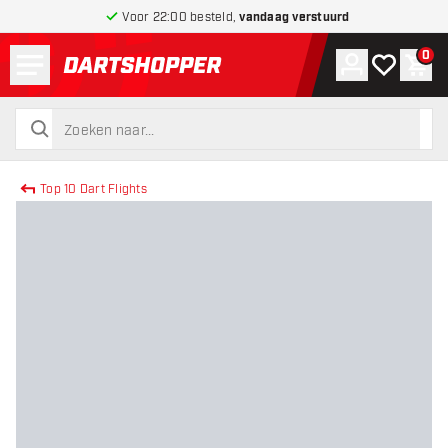
Voor 22:00 besteld,
vandaag verstuurd
Menu
0
Account
Mijn verlang
Win
terug naar home pagina
zoeken
zoeken
Top 10 Dart Flights