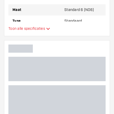
Maat
Standard 6 (NO6)
Type
Standaard
Toon alle specificaties
Flexibiliteit
Extra kleuren
Hoofdkleur