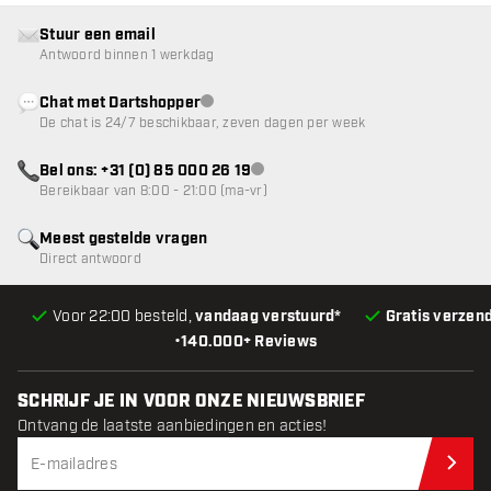
Stuur een email
Antwoord binnen 1 werkdag
Chat met Dartshopper
klantenservice niet beschikbaar
De chat is 24/7 beschikbaar, zeven dagen per week
Bel ons: +31 (0) 85 000 26 19
klantenservice niet beschikbaar
Bereikbaar van 8:00 - 21:00 (ma-vr)
Meest gestelde vragen
Direct antwoord
Voor 22:00 besteld,
vandaag verstuurd*
Gratis verzen
•
140.000+ Reviews
SCHRIJF JE IN VOOR ONZE NIEUWSBRIEF
Ontvang de laatste aanbiedingen en acties!
Schr