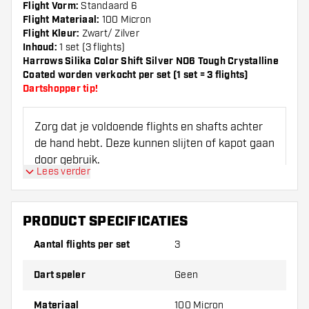
Flight Vorm:
Standaard 6
Flight Materiaal:
100 Micron
Flight Kleur:
Zwart/ Zilver
Inhoud:
1 set (3 flights)
Harrows Silika Color Shift Silver NO6 Tough Crystalline
Coated worden verkocht per set (1 set = 3 flights)
Dartshopper tip!
Zorg dat je voldoende flights en shafts achter
de hand hebt. Deze kunnen slijten of kapot gaan
door gebruik.
Lees verder
Probeer eens een andere vorm, materiaal of
dikte van de flights om erachter te komen
PRODUCT SPECIFICATIES
welke variant het beste bij je past!
Aantal flights per set
3
Dart speler
Geen
Materiaal
100 Micron