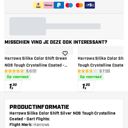
+
5
MISSCHIEN VIND JE DEZE OOK INTERESSANT?
toevoegen aan verlanglijst
Harrows Silika Color Shift Green
Harrows Silika Color Shif
NO6 Tough Crystalline Coated -
Tough Crystalline Coated -
open reviews drawer
5.0 (1)
open reviews dr
3.7 (3)
Dart Flights
Flights
5 score sterren
3.7 score sterren
Op voorraad
Op voorraad
1
,
1
,
20
20
PRODUCTINFORMATIE
Harrows Silika Color Shift Silver NO6 Tough Crystalline
Coated - Dart Flights:
Flight Merk:
Harrows